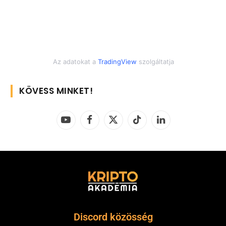
Az adatokat a
TradingView
szolgáltatja
KÖVESS MINKET!
YouTube
Facebook
X
TikTok
LinkedIn
(Twitter)
Discord közösség