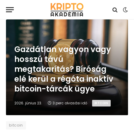
Gazdátlan vagyon vagy
hosszú távú
megtakarítás? Bíróság
elé kerül a régóta inaktív
bitcoin-tárcák ügye
2026. június 23.
3 perc olvasási idő
BITCOIN
bitcoin