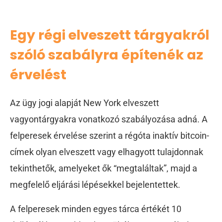
Egy régi elveszett tárgyakról
szóló szabályra építenék az
érvelést
Az ügy jogi alapját New York elveszett
vagyontárgyakra vonatkozó szabályozása adná. A
felperesek érvelése szerint a régóta inaktív bitcoin-
címek olyan elveszett vagy elhagyott tulajdonnak
tekinthetők, amelyeket ők “megtaláltak”, majd a
megfelelő eljárási lépésekkel bejelentettek.
A felperesek minden egyes tárca értékét 10