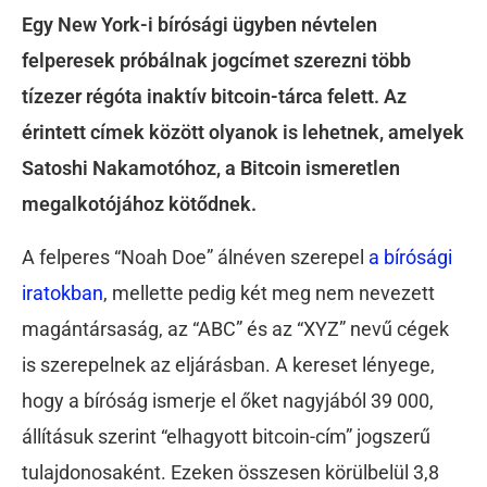
Egy New York-i bírósági ügyben névtelen
felperesek próbálnak jogcímet szerezni több
tízezer régóta inaktív bitcoin-tárca felett. Az
érintett címek között olyanok is lehetnek, amelyek
Satoshi Nakamotóhoz, a Bitcoin ismeretlen
megalkotójához kötődnek.
A felperes “Noah Doe” álnéven szerepel
a bírósági
iratokban
, mellette pedig két meg nem nevezett
magántársaság, az “ABC” és az “XYZ” nevű cégek
is szerepelnek az eljárásban. A kereset lényege,
hogy a bíróság ismerje el őket nagyjából 39 000,
állításuk szerint “elhagyott bitcoin-cím” jogszerű
tulajdonosaként. Ezeken összesen körülbelül 3,8