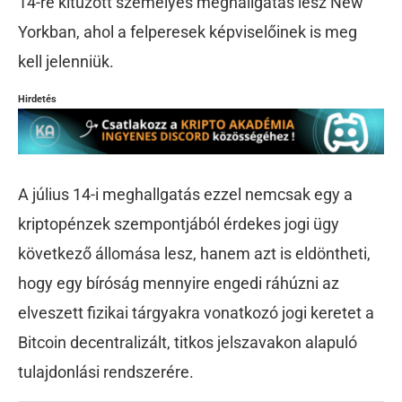
14-re kitűzött személyes meghallgatás lesz New
Yorkban, ahol a felperesek képviselőinek is meg
kell jelenniük.
Hirdetés
A július 14-i meghallgatás ezzel nemcsak egy a
kriptopénzek szempontjából érdekes jogi ügy
következő állomása lesz, hanem azt is eldöntheti,
hogy egy bíróság mennyire engedi ráhúzni az
elveszett fizikai tárgyakra vonatkozó jogi keretet a
Bitcoin decentralizált, titkos jelszavakon alapuló
tulajdonlási rendszerére.