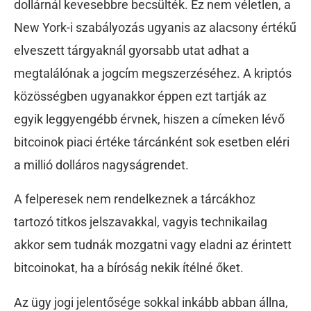
dollárnál kevesebbre becsülték. Ez nem véletlen, a
New York-i szabályozás ugyanis az alacsony értékű
elveszett tárgyaknál gyorsabb utat adhat a
megtalálónak a jogcím megszerzéséhez. A kriptós
közösségben ugyanakkor éppen ezt tartják az
egyik leggyengébb érvnek, hiszen a címeken lévő
bitcoinok piaci értéke tárcánként sok esetben eléri
a millió dolláros nagyságrendet.
A felperesek nem rendelkeznek a tárcákhoz
tartozó titkos jelszavakkal, vagyis technikailag
akkor sem tudnák mozgatni vagy eladni az érintett
bitcoinokat, ha a bíróság nekik ítélné őket.
Az ügy jogi jelentősége sokkal inkább abban állna,