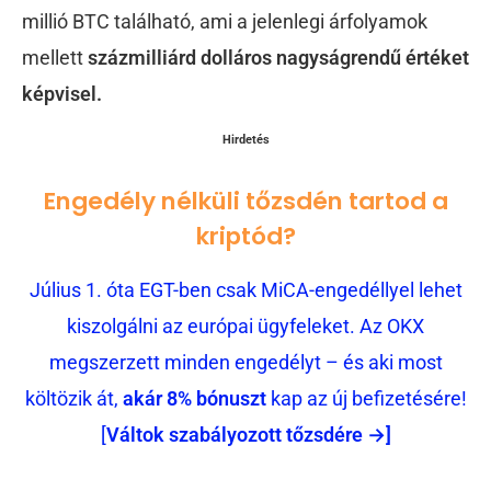
millió BTC található, ami a jelenlegi árfolyamok
mellett
százmilliárd dolláros nagyságrendű értéket
képvisel.
Hirdetés
Engedély nélküli tőzsdén tartod a
kriptód?
Július 1. óta EGT-ben csak MiCA-engedéllyel lehet
kiszolgálni az európai ügyfeleket. Az OKX
megszerzett minden engedélyt – és aki most
költözik át,
akár 8% bónuszt
kap az új befizetésére!
[
Váltok szabályozott tőzsdére →]