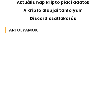
Aktuális nap kripto piaci adatok
A kripto alapjai tanfolyam
Discord csatlakozás
ÁRFOLYAMOK