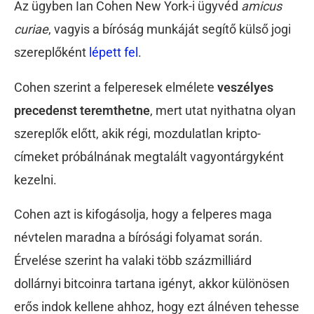
Az ügyben Ian Cohen New York-i ügyvéd
amicus
curiae
, vagyis a bíróság munkáját segítő külső jogi
szereplőként
lépett fel
.
Cohen szerint a felperesek elmélete
veszélyes
precedenst teremthetne
, mert utat nyithatna olyan
szereplők előtt, akik régi, mozdulatlan kripto-
címeket próbálnának megtalált vagyontárgyként
kezelni.
Cohen azt is kifogásolja, hogy a felperes maga
névtelen maradna a bírósági folyamat során.
Érvelése szerint ha valaki több százmilliárd
dollárnyi bitcoinra tartana igényt, akkor különösen
erős indok kellene ahhoz, hogy ezt álnéven tehesse