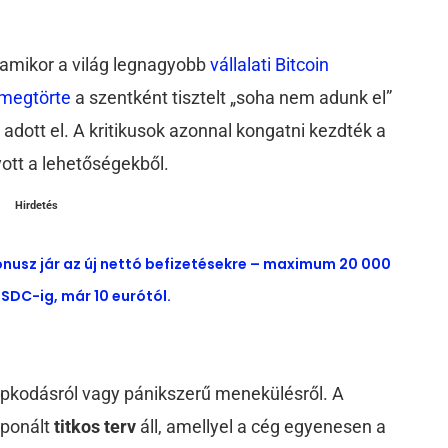
, amikor a világ legnagyobb
vállalati Bitcoin
megtörte
a szentként tisztelt „soha nem adunk el”
t
adott el. A kritikusok azonnal kongatni kezdték a
yott a lehetőségekből.
Hirdetés
ónusz jár az új nettó befizetésekre – maximum 20 000
SDC-ig, már 10 eurótól.
apkodásról vagy pánikszerű menekülésről. A
mponált
titkos terv
áll, amellyel a cég egyenesen a