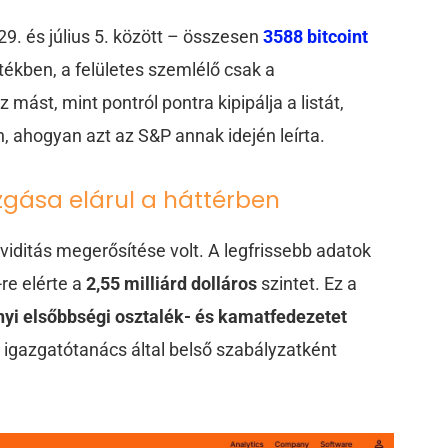
29. és július 5. között – összesen
3588 bitcoint
tékben, a felületes szemlélő csak a
mást, mint pontról pontra kipipálja a listát,
ahogyan azt az S&P annak idején leírta.
zgása elárul a háttérben
viditás megerősítése volt. A legfrissebb adatok
-re elérte a
2,55 milliárd dolláros
szintet. Ez a
nyi elsőbbségi osztalék- és kamatfedezetet
z igazgatótanács által belső szabályzatként