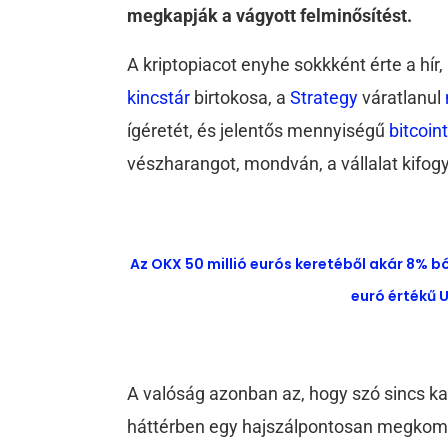
megkapják a vágyott felminősítést.
A kriptopiacot enyhe sokkként érte a hír
kincstár
birtokosa, a
Strategy
váratlanul
ígéretét, és jelentős mennyiségű
bitcoin
vészharangot, mondván, a vállalat kifog
Az OKX 50 millió eurós keretéből akár 8% b
euró értékű U
A valóság azonban az, hogy szó sincs k
háttérben egy hajszálpontosan megko