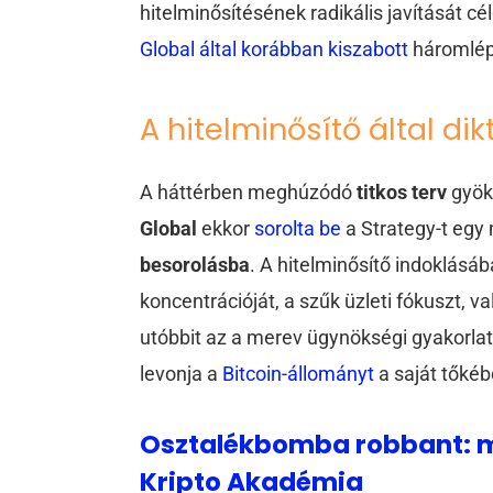
hitelminősítésének radikális javítását c
Global által korábban kiszabott
háromlépc
A hitelminősítő által dikt
A háttérben meghúzódó
titkos terv
gyöke
Global
ekkor
sorolta be
a Strategy-t egy
besorolásba
. A hitelminősítő indoklásáb
koncentrációját, a szűk üzleti fókuszt, v
utóbbit az a merev ügynökségi gyakorla
levonja a
Bitcoin-állományt
a saját tőkéb
Osztalékbomba robbant: mi
Kripto Akadémia