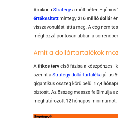
Amikor a
Strategy
a múlt héten – június 
értékesített
mintegy
216 millió dollár
ér
visszavonulást látta meg. A cég nem tesz 
méghozzá pontosan abban a sorrendben, 
Amit a dollártartalékok mo
A
titkos terv
első fázisa a készpénzes lik
szerint a
Strategy dollártartaléka
július 5
gigantikus összeg körülbelül
17,4 hónap
biztosít. Az összeg messze felülmúlja a
meghatározott 12 hónapos minimumot.