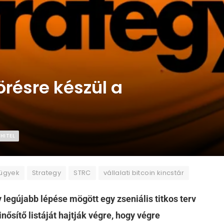
örésre készül a
 HITEL
zügyek
Strategy
STRC
vállalati bitcoin kincstár
 legújabb lépése mögött egy zseniális titkos terv
nősítő listáját hajtják végre, hogy végre