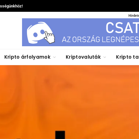
össégünkhöz!
Hirdet
Kripto árfolyamok
Kriptovaluták
Kripto t