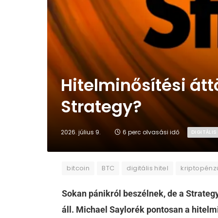
Hitelminősítési átt
Strategy?
2026. július 9.
6 perc olvasási idő
DIGITÁLIS
bitcoin
BTC
digitális hitel
kriptopén
Sokan pánikról beszélnek, de a Strategy
áll. Michael Saylorék pontosan a hitelmi