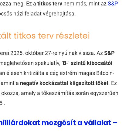
élozza meg. Ez a
titkos terv
nem más, mint az
S&P
sős házi feladat végrehajtása.
ált titkos terv részletei
rei 2025. október 27-re nyúlnak vissza. Az
S&P
 meglehetősen spekulatív,
‘B-‘ szintű kibocsátói
an élesen kritizálta a cég extrém magas Bitcoin-
alamint a
negatív kockázattal kiigazított tőkét
. Ez
t okozza, amely a tőkeszámítás során egyszerűen
ől.
lliárdokat mozgósít a vállalat –