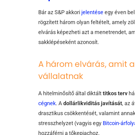
Bár az S&P akkori
jelentése
egy éven bel
rögzített három olyan feltételt, amely z
elvárás képezheti azt a menetrendet, a
sakklépéseként azonosít.
A három elvárás, amit a 
vállalatnak
A hitelminősítő által diktált
titkos terv
há
cégnek
. A
dollárlikviditás javítását
, az 
drasztikus csökkentését, valamint annak 
stresszhelyzet (vagyis egy
Bitcoin-árfo
hozzáférni a tőkepiachoz.