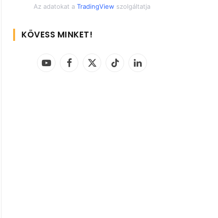
Az adatokat a
TradingView
szolgáltatja
KÖVESS MINKET!
YouTube
Facebook
X
TikTok
LinkedIn
(Twitter)