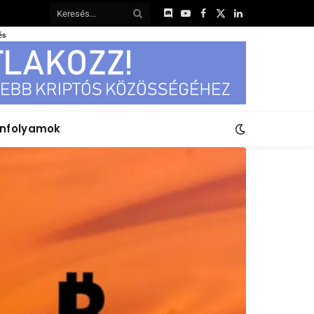
Discord
YouTube
Facebook
X
LinkedIn
(Twitter)
és
anfolyamok