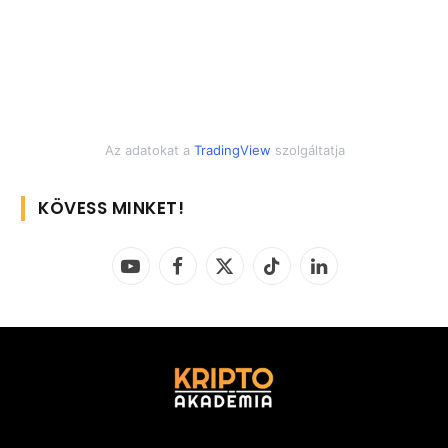
Az adatokat a
TradingView
szolgáltatja
KÖVESS MINKET!
YouTube
Facebook
X
TikTok
LinkedIn
(Twitter)