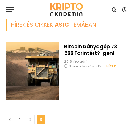
HÍREK ÉS CIKKEK
ASIC
TÉMÁBAN
Bitcoin bányagép 73
566 Forintért? Igen!
2018. február 14.
3 perc olvasási idő
HÍREK
Previous
1
2
3