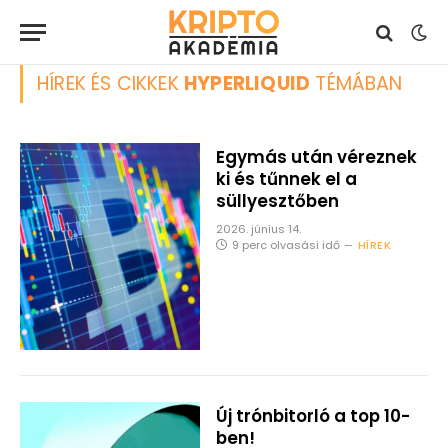
HÍREK ÉS CIKKEK
HYPERLIQUID
TÉMÁBAN
Egymás után véreznek
ki és tűnnek el a
süllyesztőben
2026. június 14.
9 perc olvasási idő
HÍREK
Új trónbitorló a top 10-
ben!