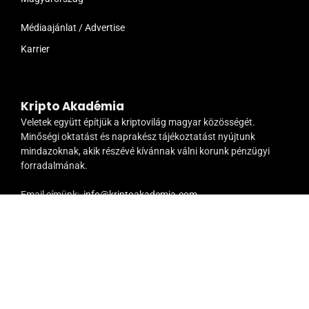
Médiaajánlat / Advertise
Karrier
Kripto Akadémia
Veletek együtt építjük a kriptovilág magyar közösségét.
Minőségi oktatást és naprakész tájékoztatást nyújtunk
mindazoknak, akik részévé kívánnak válni korunk pénzügyi
forradalmának.
Email címünk:
info@kriptoakademia.com
Copyright © Kripto Akadémia
Adatvédelem
ÁSZF