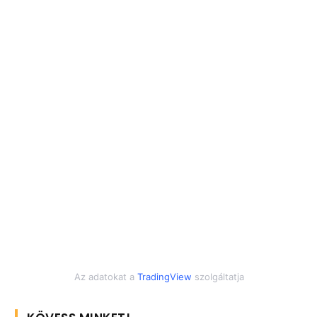
Az adatokat a
TradingView
szolgáltatja