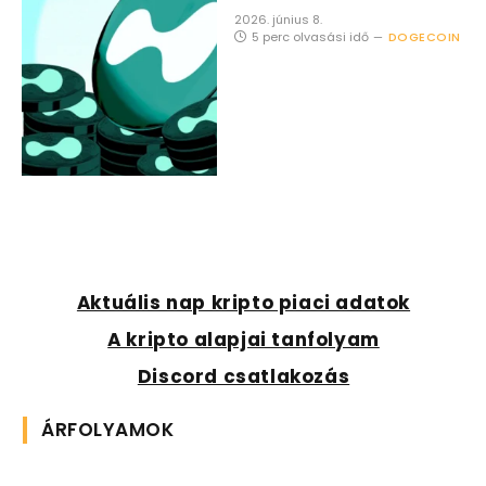
2026. június 8.
5 perc olvasási idő
DOGECOIN
Aktuális nap kripto piaci adatok
A kripto alapjai tanfolyam
Discord csatlakozás
ÁRFOLYAMOK