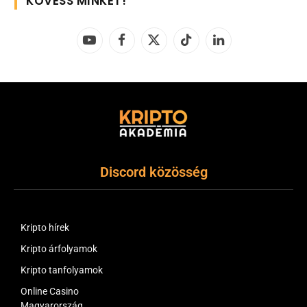
KÖVESS MINKET!
YouTube
Facebook
X
TikTok
LinkedIn
(Twitter)
Discord közösség
Kripto hírek
Kripto árfolyamok
Kripto tanfolyamok
Online Casino
Magyarország