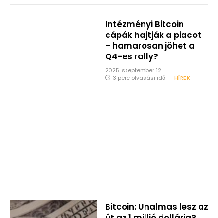
Intézményi Bitcoin
cápák hajtják a piacot
– hamarosan jöhet a
Q4-es rally?
2025. szeptember 12.
3 perc olvasási idő
HÍREK
Bitcoin: Unalmas lesz az
út az 1 millió dollárig?