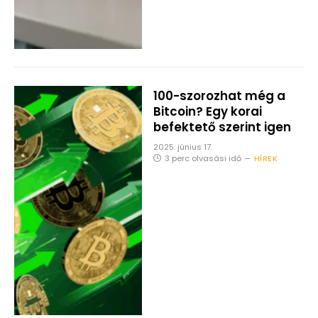
100-szorozhat még a
Bitcoin? Egy korai
befektető szerint igen
2025. június 17.
3 perc olvasási idő
HÍREK