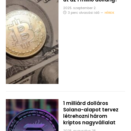
2025. szeptember 2.
3 perc olvasási idő
HÍREK
1 milliárd dolláros
Solana-alapot tervez
létrehozni három
kriptos nagyvállalat
2025. augusztus 25.