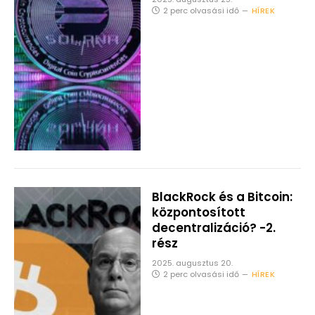
2 perc olvasási idő
HÍREK
BlackRock és a Bitcoin:
központosított
decentralizáció? -2.
rész
2025. augusztus 20.
2 perc olvasási idő
HÍREK