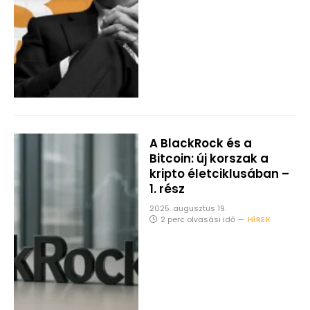
A BlackRock és a
Bitcoin: új korszak a
kripto életciklusában –
1. rész
2025. augusztus 19.
2 perc olvasási idő
HÍREK