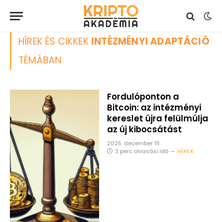
HÍREK ÉS CIKKEK
INTÉZMÉNYI ADAPTÁCIÓ
TÉMÁBAN
Fordulóponton a
Bitcoin: az intézményi
kereslet újra felülmúlja
az új kibocsátást
2025. december 19.
3 perc olvasási idő
HÍREK