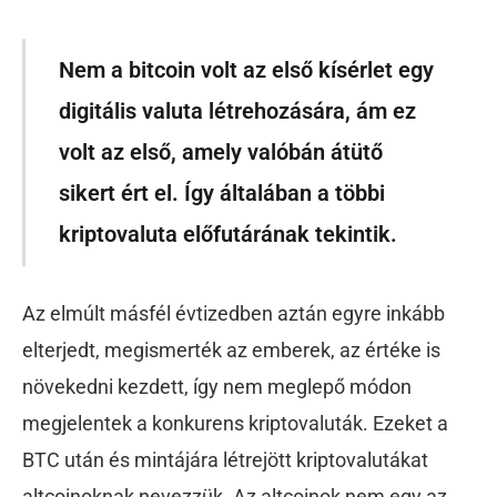
Nem a bitcoin volt az első kísérlet egy
digitális valuta létrehozására, ám ez
volt az első, amely valóbán átütő
sikert ért el. Így általában a többi
kriptovaluta előfutárának tekintik.
Az elmúlt másfél évtizedben aztán egyre inkább
elterjedt, megismerték az emberek, az értéke is
növekedni kezdett, így nem meglepő módon
megjelentek a konkurens kriptovaluták. Ezeket a
BTC után és mintájára létrejött kriptovalutákat
altcoinoknak nevezzük. Az altcoinok nem egy az