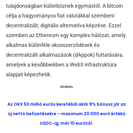
tulajdonságban különböznek egymástól. A bitcoin
célja a hagyományos fiat valutákkal szembeni
decentralizált, digitális alternatíva képzése. Ezzel
szemben az Ethereum egy komplex hálózat, amely
alkalmas különféle okosszerződések és
decentralizált alkalmazások (dAppok) futtatására,
amelyek a későbbiekben a Web3 infrastruktúra
alapjait képezhetik.
Hirdetés
Az OKX 50 millió eurós keretéből akár 8% bónusz jár az
új nettó befizetésekre – maximum 20 000 euró értékű
USDC-ig, már 10 eurótól.