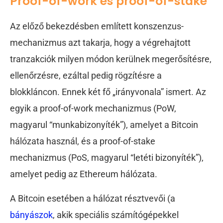
Proof-of-work és proof-of-stake
Az előző bekezdésben említett konszenzus-
mechanizmus azt takarja, hogy a végrehajtott
tranzakciók milyen módon kerülnek megerősítésre,
ellenőrzésre, ezáltal pedig rögzítésre a
blokkláncon. Ennek két fő „irányvonala” ismert. Az
egyik a proof-of-work mechanizmus (PoW,
magyarul “munkabizonyíték”), amelyet a Bitcoin
hálózata használ, és a proof-of-stake
mechanizmus (PoS, magyarul “letéti bizonyíték”),
amelyet pedig az Ethereum hálózata.
A Bitcoin esetében a hálózat résztvevői (a
bányászok
, akik speciális számítógépekkel