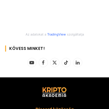
Az adatokat a
TradingView
szolgáltatja
KÖVESS MINKET!
YouTube
Facebook
X
TikTok
LinkedIn
(Twitter)