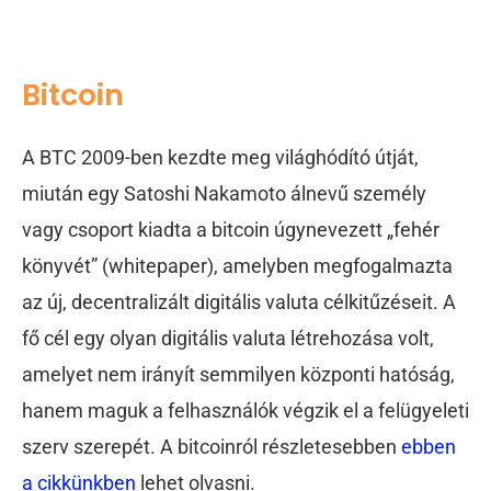
Bitcoin
A BTC 2009-ben kezdte meg világhódító útját,
miután egy Satoshi Nakamoto álnevű személy
vagy csoport kiadta a bitcoin úgynevezett „fehér
könyvét” (whitepaper), amelyben megfogalmazta
az új, decentralizált digitális valuta célkitűzéseit. A
fő cél egy olyan digitális valuta létrehozása volt,
amelyet nem irányít semmilyen központi hatóság,
hanem maguk a felhasználók végzik el a felügyeleti
szerv szerepét. A bitcoinról részletesebben
ebben
a cikkünkben
lehet olvasni.