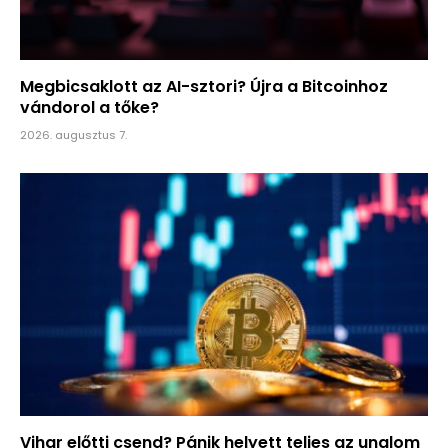
Megbicsaklott az AI-sztori? Újra a Bitcoinhoz
vándorol a tőke?
2026. augusztus 7.
Vihar előtti csend? Pánik helyett teljes az unalom