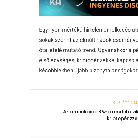
Egy ilyen mértékű hirtelen emelkedés ut
sokak szerint az elmúlt napok esemény
óta lefelé mutató trend. Ugyanakkor a pé
első egységes, kriptopénzekkel kapcsol
későbbiekben újabb bizonytalanságoka
ELŐZŐ CIK
Az amerikaiak 8%-a rendelkezi
kriptopénzze