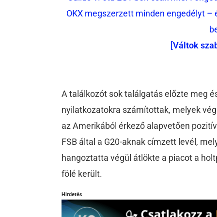
OKX megszerzett minden engedélyt – és
b
[
Váltok sza
A találkozót sok találgatás előzte meg 
nyilatkozatokra számítottak, melyek vé
az Amerikából érkező alapvetően pozitív
FSB által a G20-aknak címzett levél, mel
hangoztatta végül átlökte a piacot a hol
fölé került.
Hirdetés