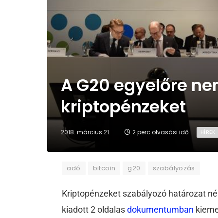
A G20 egyelőre ne
kriptopénzeket
2018. március 21.
2 perc olvasási idő
HÍREK
adó
bitcoin
g20
szabályozás
Kriptopénzeket szabályozó határozat nél
kiadott 2 oldalas
dokumentumban
kieme