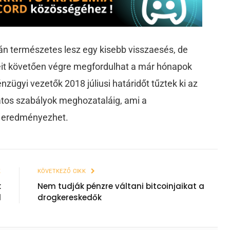
án természetes lesz egy kisebb visszaesés, de
eit követően végre megfordulhat a már hónapok
nzügyi vezetők 2018 júliusi határidőt tűztek ki az
atos szabályok meghozataláig, ami a
t eredményezhet.
K
KÖVETKEZŐ CIKK
k
Nem tudják pénzre váltani bitcoinjaikat a
l
drogkereskedők