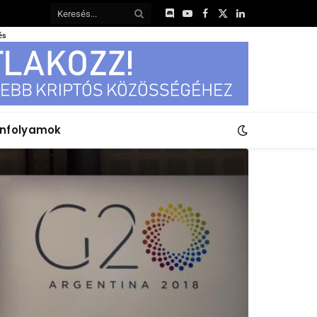
Discord
YouTube
Facebook
X
LinkedIn
(Twitter)
és
anfolyamok