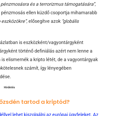
, pénzmosásra és a terrorizmus támogatására”
,
G7 pénzmosás ellen küzdő csoportja mihamarabb
o eszközökre”
, elősegítve azok
“globális
ázlatban is eszközként/vagyontárgyként
árgyként történő definiálás azért nem lenne a
 is elismernék a kripto létét, de a vagyontárgyak
kötelesnek számít, így lényegében
edése.
Hirdetés
tőzsdén tartod a kriptód?
llyel lehet kiszolgálni az európai ügyfeleket. Az