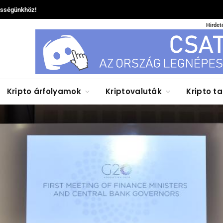
össégünkhöz!
Hirdet
Kripto árfolyamok
Kriptovaluták
Kripto t