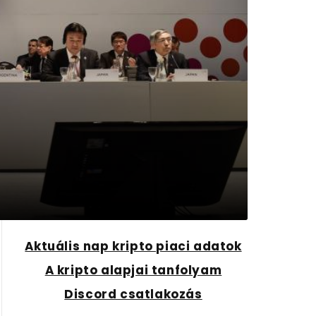
Aktuális nap kripto piaci adatok
A kripto alapjai tanfolyam
Discord csatlakozás