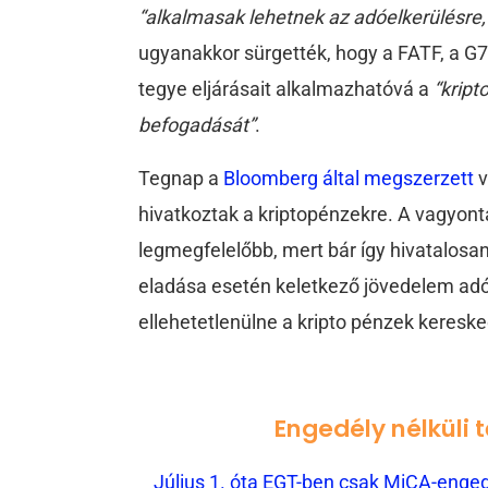
“alkalmasak lehetnek az adóelkerülésre
ugyanakkor sürgették, hogy a FATF, a 
tegye eljárásait alkalmazhatóvá a
“kript
befogadását”
.
Tegnap a
Bloomberg által megszerzett
v
hivatkoztak a kriptopénzekre. A vagyont
legmegfelelőbb, mert bár így hivatalosan
eladása esetén keletkező jövedelem adó
ellehetetlenülne a kripto pénzek keresk
Engedély nélküli 
Július 1. óta EGT-ben csak MiCA-engedé