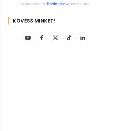
Az adatokat a
TradingView
szolgáltatja
KÖVESS MINKET!
YouTube
Facebook
X
TikTok
LinkedIn
(Twitter)