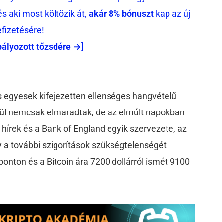
 aki most költözik át,
akár 8% bónuszt
kap az új
efizetésére!
bályozott tőzsdére →]
és egyesek kifejezetten ellenséges hangvételű
gül nemcsak elmaradtak, de az elmúlt napokban
 hírek és a Bank of England egyik szervezete, az
y a további szigorítások szükségtelenségét
tponton és a Bitcoin ára 7200 dollárról ismét 9100