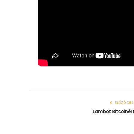
ELŐZŐ CIK
Lambot Bitcoinér