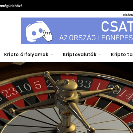
össégünkhöz!
Hirdet
Kripto árfolyamok
Kriptovaluták
Kripto t