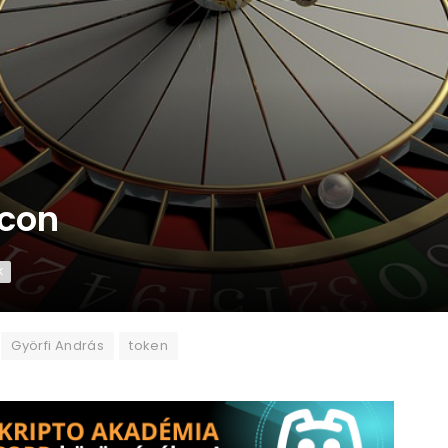
ncon
K
Györfi András
token