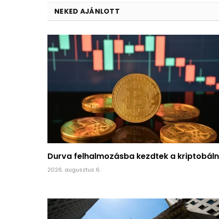
NEKED AJÁNLOTT
Durva felhalmozásba kezdtek a kriptobál
2026. augusztus 6.