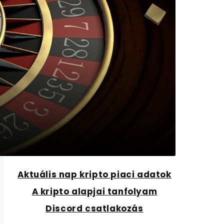
Aktuális nap kripto piaci adatok
A kripto alapjai tanfolyam
Discord csatlakozás