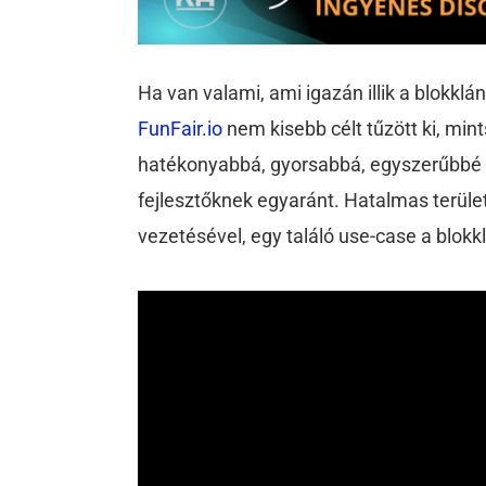
Ha van valami, ami igazán illik a blokkl
FunFair.io
nem kisebb célt tűzött ki, min
hatékonyabbá, gyorsabbá, egyszerűbbé 
fejlesztőknek egyaránt. Hatalmas terüle
vezetésével, egy találó use-case a blokk