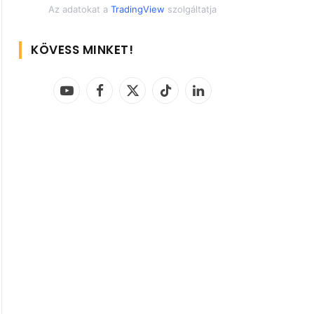
Az adatokat a
TradingView
szolgáltatja
KÖVESS MINKET!
YouTube
Facebook
X
TikTok
LinkedIn
(Twitter)