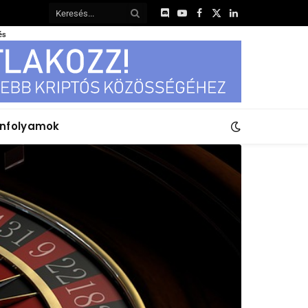
Discord
YouTube
Facebook
X
LinkedIn
(Twitter)
és
anfolyamok