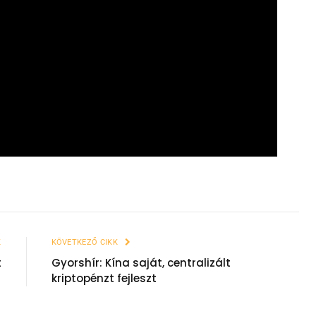
K
KÖVETKEZŐ CIKK
t
Gyorshír: Kína saját, centralizált
kriptopénzt fejleszt