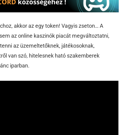
ánchoz, akkor az egy token! Vagyis zseton… A
tsem az online kaszinók piacát megváltoztatni,
tenni az üzemeltetőknek, játékosoknak,
tről van szó, hitelesnek ható szakemberek
lánc iparban.