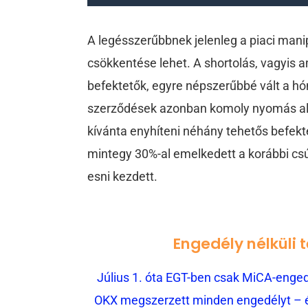
A legésszerűbbnek jelenleg a piaci mani
csökkentése lehet. A shortolás, vagyis 
befektetők, egyre népszerűbbé vált a hó
szerződések azonban komoly nyomás alá 
kívánta enyhíteni néhány tehetős befekt
mintegy 30%-al emelkedett a korábbi cs
esni kezdett.
Engedély nélküli 
Július 1. óta EGT-ben csak MiCA-engedé
OKX megszerzett minden engedélyt – és