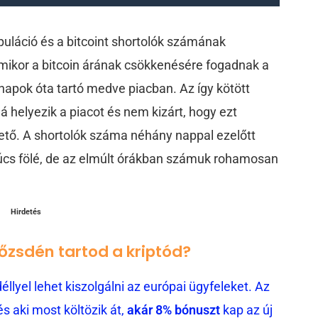
puláció és a bitcoint shortolók számának
amikor a bitcoin árának csökkenésére fogadnak a
napok óta tartó medve piacban. Az így kötött
helyezik a piacot és nem kizárt, hogy ezt
ető. A shortolók száma néhány nappal ezelőtt
úcs fölé, de az elmúlt órákban számuk rohamosan
Hirdetés
tőzsdén tartod a kriptód?
llyel lehet kiszolgálni az európai ügyfeleket. Az
 aki most költözik át,
akár 8% bónuszt
kap az új