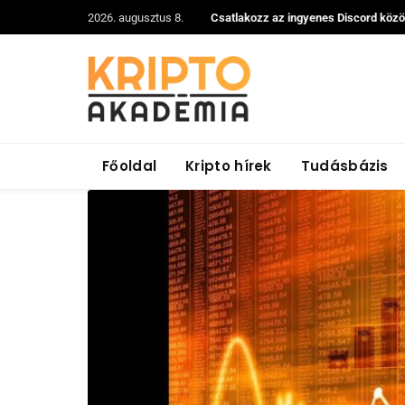
2026. augusztus 8.
Csatlakozz az ingyenes Discord köz
Főoldal
Kripto hírek
Tudásbázis