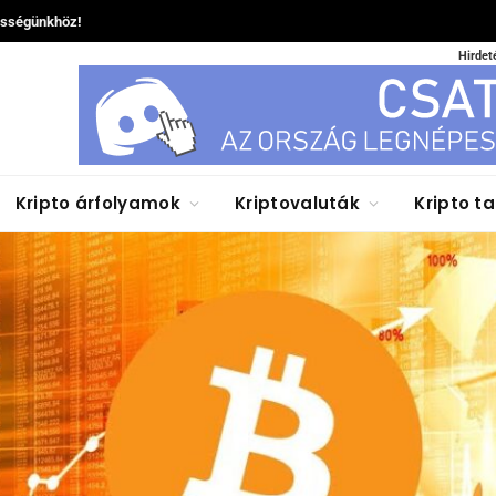
össégünkhöz!
Hirdet
Kripto árfolyamok
Kriptovaluták
Kripto t