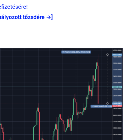
efizetésére!
bályozott tőzsdére →]