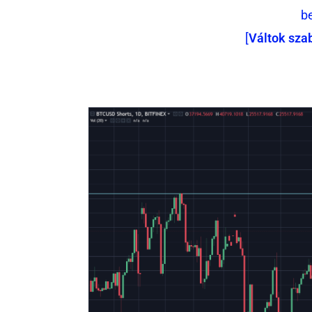
b
[
Váltok sza