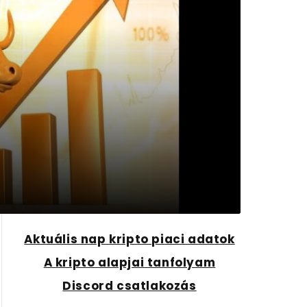
Aktuális nap kripto piaci adatok
A kripto alapjai tanfolyam
Discord csatlakozás