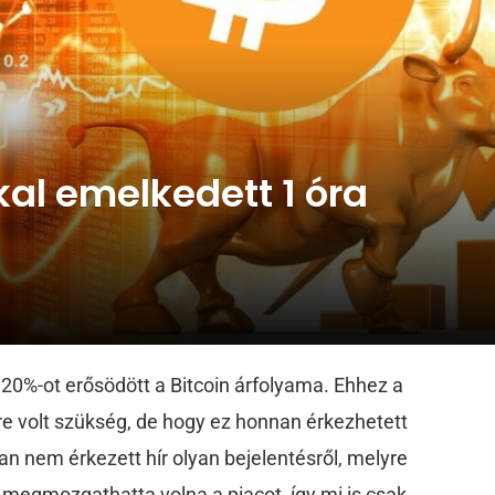
kal emelkedett 1 óra
y 20%-ot erősödött a Bitcoin árfolyama. Ehhez a
ére volt szükség, de hogy ez honnan érkezhetett
n nem érkezett hír olyan bejelentésről, melyre
megmozgathatta volna a piacot, így mi is csak