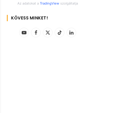
Az adatokat a
TradingView
szolgáltatja
KÖVESS MINKET!
YouTube
Facebook
X
TikTok
LinkedIn
(Twitter)