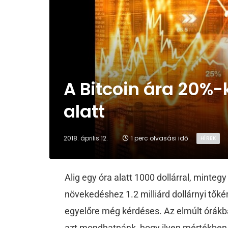
A Bitcoin ára 20%-
alatt
2018. április 12.
1 perc olvasási idő
HÍREK
Alig egy óra alatt 1000 dollárral, minteg
növekedéshez 1.2 milliárd dollárnyi tők
egyelőre még kérdéses. Az elmúlt órákba
azt mondhatnánk, hogy ilyen mértékben 