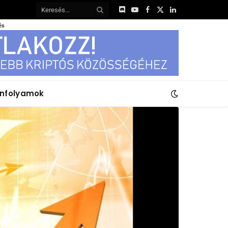
Discord
YouTube
Facebook
X
LinkedIn
(Twitter)
és
anfolyamok