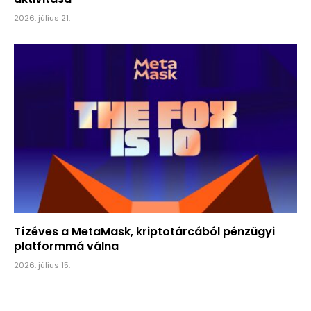
2026. július 21.
Tízéves a MetaMask, kriptotárcából pénzügyi
platformmá válna
2026. július 15.