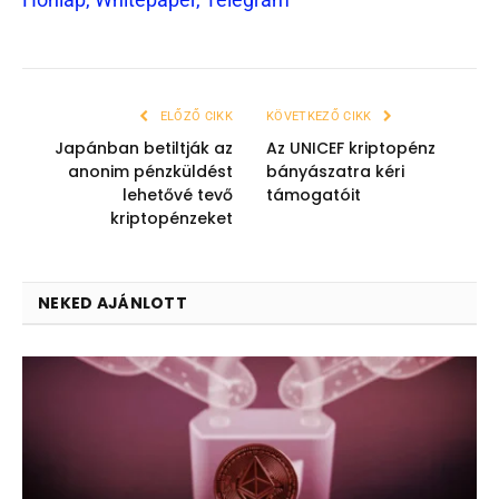
ELŐZŐ CIKK
KÖVETKEZŐ CIKK
Japánban betiltják az
Az UNICEF kriptopénz
anonim pénzküldést
bányászatra kéri
lehetővé tevő
támogatóit
kriptopénzeket
NEKED AJÁNLOTT