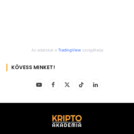
Az adatokat a
TradingView
szolgáltatja
KÖVESS MINKET!
YouTube
Facebook
X
TikTok
LinkedIn
(Twitter)