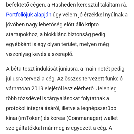
befektető cégen, a Hasheden keresztül találtam rá.
Portfoliójuk alapján
úgy vélem jó érzékkel nyúlnak a
jövőben nagy lehetőség előtt álló kripto
startupokhoz, a blokklánc biztonság pedig
egyébként is egy olyan terület, melyen még
viszonlyag kevés a szereplő.
A béta teszt indulását júniusra, a main netét pedig
júliusra tervezi a cég. Az összes tervezett funkció
várhatóan 2019 elejétől lesz elérhető. Jelenleg
több tőzsdével is tárgyalásokat folytatnak a
protokol integrálásáról, illetve a legnépszerűbb
kínai (imToken) és koreai (Coinmanager) wallet
szolgáltatókkal már meg is egyezett a cég. A