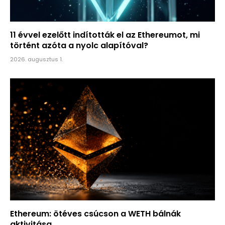
11 évvel ezelőtt indították el az Ethereumot, mi
történt azóta a nyolc alapítóval?
2026. augusztus 1.
Ethereum: ötéves csúcson a WETH bálnák
aktivitása