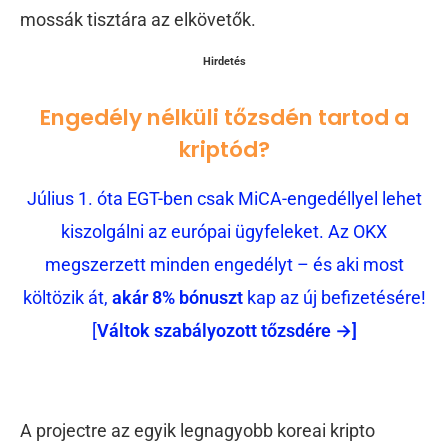
mossák tisztára az elkövetők.
Hirdetés
Engedély nélküli tőzsdén tartod a
kriptód?
Július 1. óta EGT-ben csak MiCA-engedéllyel lehet
kiszolgálni az európai ügyfeleket. Az OKX
megszerzett minden engedélyt – és aki most
költözik át,
akár 8% bónuszt
kap az új befizetésére!
[
Váltok szabályozott tőzsdére →]
A projectre az egyik legnagyobb koreai kripto