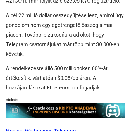
Az ICO-ra már folyik az előzetes KYC regisztráció.
A cél 22 millió dollár összegyűjtése lesz, amiről úgy
gondolom nem egy egetrengető összeg a mai
piacon. További bizakodásra ad okot, hogy
Telegram csatornájukat már több mint 30 000-en
követik.
A rendelkezésre álló 500 millió token 60%-át
értékesítik, várhatóan $0.08/db áron. A
hozzájárulásokat Ethereumban fogadják.
Hirdetés
Honlap,
Whitepaper,
Telegram