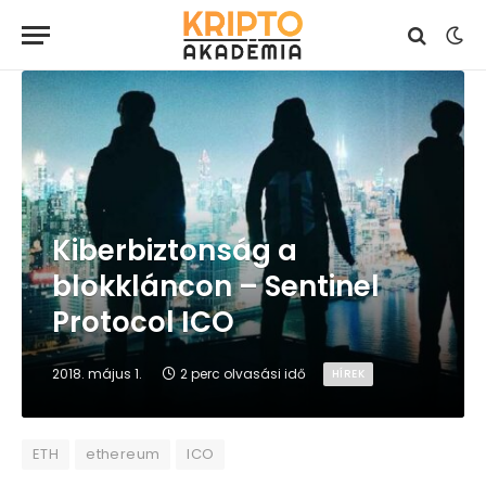
Kiberbiztonság a
blokkláncon – Sentinel
Protocol ICO
2018. május 1.
2 perc olvasási idő
HÍREK
ETH
ethereum
ICO