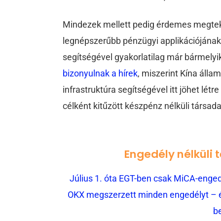
Mindezek mellett pedig érdemes megtekin
legnépszerűbb pénzügyi applikációjának
segítségével gyakorlatilag már bármelyik
bizonyulnak a hírek
, miszerint Kína állam
infrastruktúra segítségével itt jöhet létr
célként kitűzött készpénz nélküli társad
Engedély nélküli 
Július 1. óta EGT-ben csak MiCA-engedé
OKX megszerzett minden engedélyt – és
b