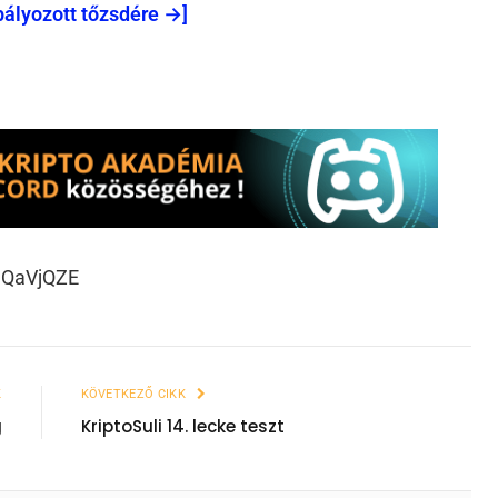
bályozott tőzsdére →]
lQaVjQZE
K
KÖVETKEZŐ CIKK
g
KriptoSuli 14. lecke teszt