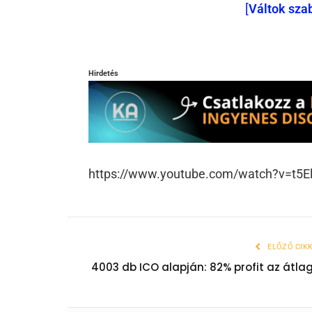
[
Váltok sza
Hirdetés
https://www.youtube.com/watch?v=t5E
ELŐZŐ CIK
4003 db ICO alapján: 82% profit az átla