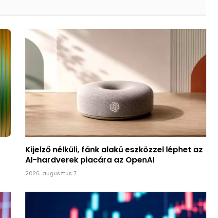
Kijelző nélküli, fánk alakú eszközzel léphet az
AI-hardverek piacára az OpenAI
2026. augusztus 7.