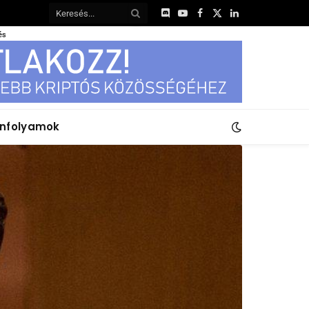
Discord
YouTube
Facebook
X
LinkedIn
(Twitter)
és
anfolyamok