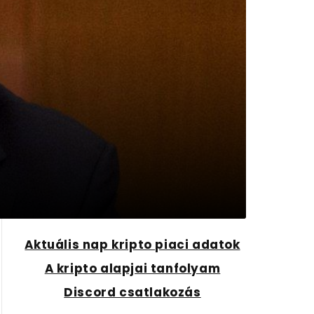
Aktuális nap kripto piaci adatok
A kripto alapjai tanfolyam
Discord csatlakozás