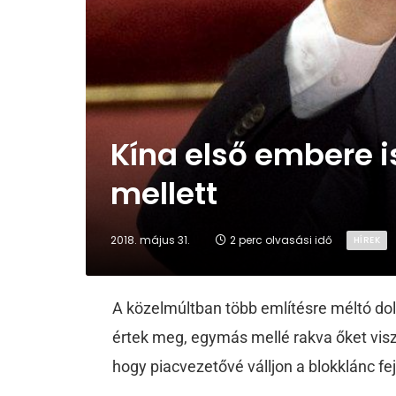
Kína első embere is
mellett
2018. május 31.
2 perc olvasási idő
HÍREK
A közelmúltban több említésre méltó dolo
értek meg, egymás mellé rakva őket viszon
hogy piacvezetővé válljon a blokklánc fej