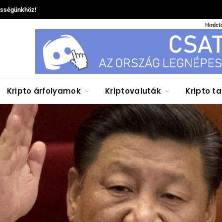
össégünkhöz!
Hirdet
Kripto árfolyamok
Kriptovaluták
Kripto t