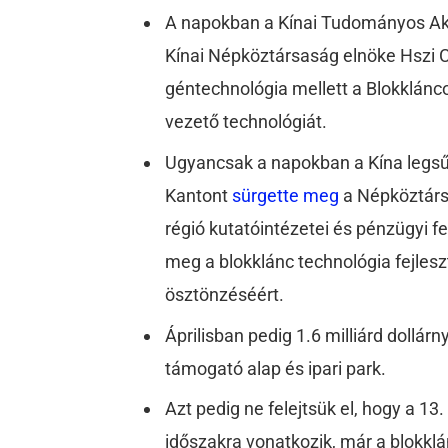
A napokban a Kínai Tudományos Aka
Kínai Népköztársaság elnöke Hszi Cs
géntechnológia mellett a Blokklánco
vezető technológiát.
Ugyancsak a napokban a Kína legsűr
Kantont
sürgette meg
a Népköztárs
régió kutatóintézetei és pénzügyi f
meg a blokklánc technológia fejlesz
ösztönzéséért.
Áprilisban pedig 1.6 milliárd dollár
támogató alap és ipari park.
Azt pedig ne felejtsük el, hogy a 1
időszakra vonatkozik, már a blokklá