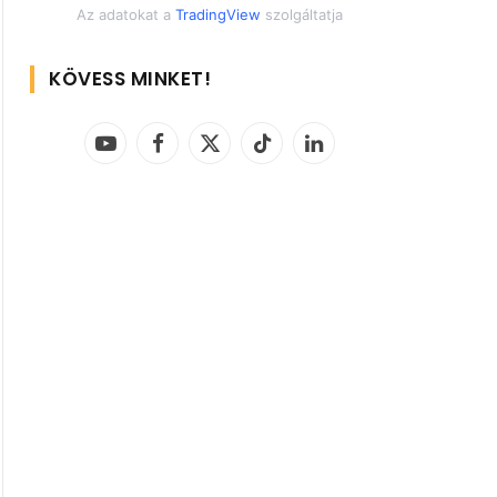
Az adatokat a
TradingView
szolgáltatja
KÖVESS MINKET!
YouTube
Facebook
X
TikTok
LinkedIn
(Twitter)