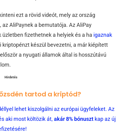
teni ezt a rövid videót, mely az ország
, az AliPaynek a bemutatója. Az AliPay
 üzletben fizethetnek a helyiek és a ha
igaznak
i kriptopénzt készül bevezetni, a már kiépített
e először a nyugati államok által is hosszútávú
alom.
Hirdetés
tőzsdén tartod a kriptód?
llyel lehet kiszolgálni az európai ügyfeleket. Az
 aki most költözik át,
akár 8% bónuszt
kap az új
efizetésére!