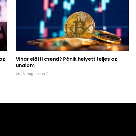
hoz
Vihar előtti csend? Pánik helyett teljes az
unalom
2026. augusztus 7.