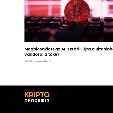
Megbicsaklott az AI-sztori? Újra a Bitcoin
vándorol a tőke?
2026. augusztus 7.