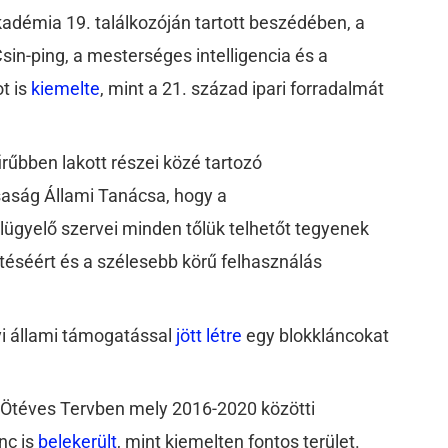
démia 19. találkozóján tartott beszédében, a
in-ping, a mesterséges intelligencia és a
t is
kiemelte
, mint a 21. század ipari forradalmát
űbben lakott részei közé tartozó
aság Állami Tanácsa, hogy a
elügyelő szervei minden tőlük telhetőt tegyenek
téséért és a szélesebb körű felhasználás
nyi állami támogatással
jött létre
egy blokkláncokat
3. Ötéves Tervben mely 2016-2020 közötti
nc is
belekerült
, mint kiemelten fontos terület.