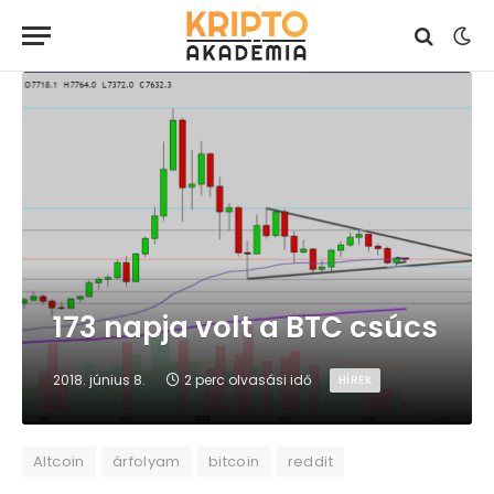
173 napja volt a BTC csúcs
2018. június 8.
2 perc olvasási idő
HÍREK
Altcoin
árfolyam
bitcoin
reddit