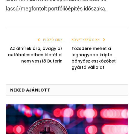
lassú/megfontolt portfólióépítés időszaka.
ELŐZŐ CIKK
KÖVETKEZŐ CIKK
Az álhírek ára, avagy az
Tőzsdére mehet a
autóbalesetben életét el
legnagyobb kripto
nem vesztő Buterin
bányász eszközöket
gyártó vállalat
NEKED AJÁNLOTT