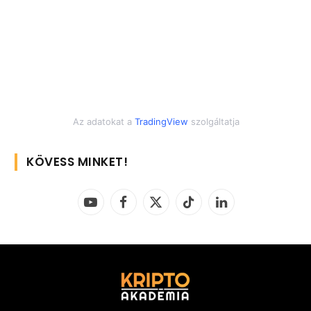
Az adatokat a
TradingView
szolgáltatja
KÖVESS MINKET!
YouTube
Facebook
X
TikTok
LinkedIn
(Twitter)