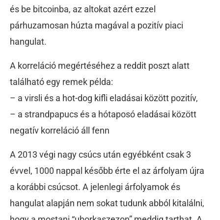
és be bitcoinba, az altokat azért ezzel
párhuzamosan húzta magával a pozitív piaci
hangulat.
A korreláció megértéséhez a reddit poszt alatt
található egy remek példa:
– a virsli és a hot-dog kifli eladásai között pozitív,
– a strandpapucs és a hótaposó eladásai között
negatív korreláció áll fenn
A 2013 végi nagy csúcs után egyébként csak 3
évvel, 1000 nappal később érte el az árfolyam újra
a korábbi csúcsot. A jelenlegi árfolyamok és
hangulat alapján nem sokat tudunk abból kitalálni,
hogy a mostani “uborkaszezon” meddig tarthat. A