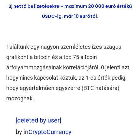
új nettó befizetésekre – maximum 20 000 euró értékű
USDC-ig, már 10 eurótól.
Találtunk egy nagyon szemléletes ízes-szagos
grafikont a bitcoin és a top 75 altcoin
árfolyammozgásainak korrelációjáról. 0 jelenti azt,
hogy nincs kapcsolat köztük, az 1-es érték pedig,
hogy egyértelműen egyszerre (BTC hatására)
mozognak.
[deleted by user]
by
in
CryptoCurrency