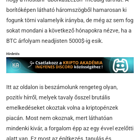
borítóképen látható háromszögből hamarosan ki
fogunk törni valamelyik irányba, de még az sem fog
sokat mondani a következő hónapokra nézve, ha a
BTC árfolyam neadjisten 5000$-ig esik.
Hirdetés
Itt az oldalon is beszámolunk rengeteg olyan,
pozitív hírről, melyek tavaly ősszel brutális
emelkedéseket okoztak volna a kriptopénzek
piacán. Most nem okoznak, mert láthatóan
mindenki kivár, a forgalom épp az egy évvel ezelőtti
alatt van. Ez most az építkezés, tanulás és