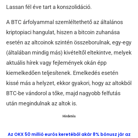
Lassan fél éve tart a konszolidáció.
A BTC árfolyammal szemléltethető az általános
kriptopiaci hangulat, hiszen a bitcoin zuhanása
esetén az altcoinok szintén összeborulnak, egy-egy
(általában mindig más) kivételtől eltekintve, melyek
aktuális hírek vagy fejlemények okán épp
kiemelkedően teljesítenek. Emelkedés esetén
kissé más a helyzet, ekkor gyakori, hogy az altokból
BTC-be vándorol a tőke, majd nagyobb felfutás
után megindulnak az altok is.
Hirdetés
Az OKX 50 millió eurós keretéből akár 8% bónusz jár az