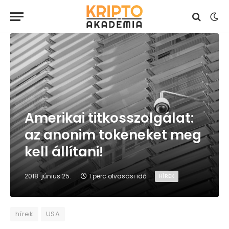
Amerikai titkosszolgálat:
az anonim tokeneket meg
kell állítani!
2018. június 25.
1 perc olvasási idő
HÍREK
hírek
USA