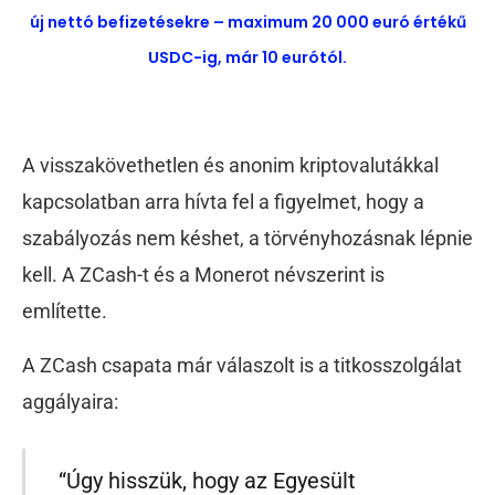
új nettó befizetésekre – maximum 20 000 euró értékű
USDC-ig, már 10 eurótól.
A visszakövethetlen és anonim kriptovalutákkal
kapcsolatban arra hívta fel a figyelmet, hogy a
szabályozás nem késhet, a törvényhozásnak lépnie
kell. A ZCash-t és a Monerot névszerint is
említette.
A ZCash csapata már válaszolt is a titkosszolgálat
aggályaira:
“Úgy hisszük, hogy az Egyesült