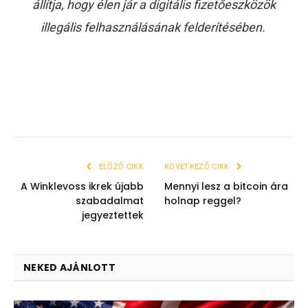
állítja, hogy élen jár a digitális fizetőeszközök
illegális felhasználásának felderítésében.
ELŐZŐ CIKK
KÖVETKEZŐ CIKK
A Winklevoss ikrek újabb
Mennyi lesz a bitcoin ára
szabadalmat
holnap reggel?
jegyeztettek
NEKED AJÁNLOTT