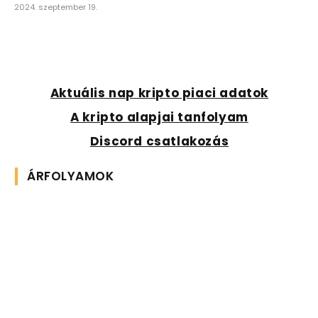
2024. szeptember 19.
Aktuális nap kripto piaci adatok
A kripto alapjai tanfolyam
Discord csatlakozás
ÁRFOLYAMOK