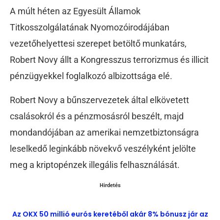
A múlt héten az Egyesült Államok
Titkosszolgálatának Nyomozóirodájában
vezetőhelyettesi szerepet betöltő munkatárs,
Robert Novy állt a Kongresszus terrorizmus és illicit
pénzügyekkel foglalkozó albizottsága elé.
Robert Novy a bűnszervezetek által elkövetett
csalásokról és a pénzmosásról beszélt, majd
mondandójában az amerikai nemzetbiztonságra
leselkedő leginkább növekvő veszélyként jelölte
meg a kriptopénzek illegális felhasználását.
Hirdetés
Az OKX 50 millió eurós keretéből akár 8% bónusz jár az