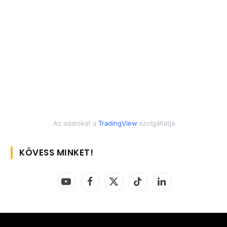
Az adatokat a
TradingView
szolgáltatja
KÖVESS MINKET!
YouTube
Facebook
X
TikTok
LinkedIn
(Twitter)