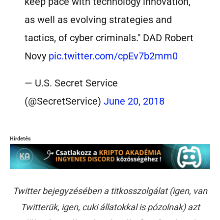
keep pace with technology innovation,
as well as evolving strategies and
tactics, of cyber criminals." DAD Robert
Novy
pic.twitter.com/cpEv7b2mm0
— U.S. Secret Service
(@SecretService)
June 20, 2018
Hirdetés
Twitter bejegyzésében a titkosszolgálat (igen, van
Twitterük, igen, cuki állatokkal is pózolnak) azt