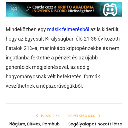
Mindeközben egy
másik felmérésből
az is kiderült,
hogy az Egyesült Királyságban élő 21-35 év közötti
fiatalok 21%-a, már inkább kriptopénzekbe és nem
ingatlanba fektetné a pénzét és az újabb
generációk megjelenésével, az eddig
hagyományosnak vélt befektetési formák
veszíthetnek a népszerűségükből.
ELŐZŐ CIKK
KÖVETKEZŐ CIKK
Plágium, BitMex, Pornhub
Segélyalapot hozott létre