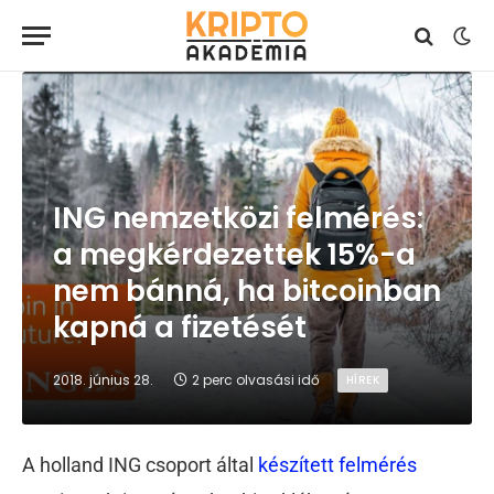
ING nemzetközi felmérés:
a megkérdezettek 15%-a
nem bánná, ha bitcoinban
kapná a fizetését
2018. június 28.
2 perc olvasási idő
HÍREK
A holland ING csoport által
készített felmérés