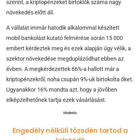
szerint, a kriptopénzeket birtoklók száma nagy
növekedés előtt áll.
A vállalat immár hatodik alkalommal készített
mobil bankolást kutató felmérése során 15 000
embert kérdeztek meg és ezek alapján úgy vélik, a
szektor növekedése megduplázódhat ebben az
évben. A megkérdezettek 66%-a hallott már a
kriptopénzekről, noha csupán 9%-uk birtokolta őket.
Ugyanakkor 16% mondta azt, hogy a jövőben
elképzelhetőnek tartja ezek vásárlásást.
Hirdetés
Engedély nélküli tőzsdén tartod a