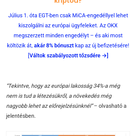
kriptód?
Július 1. óta EGT-ben csak MiCA-engedéllyel lehet
kiszolgálni az európai ügyfeleket. Az OKX
megszerzett minden engedélyt – és aki most
költözik át,
akár 8% bónuszt
kap az új befizetésére!
[
Váltok szabályozott tőzsdére →]
“Tekintve, hogy az európai lakosság 34%-a még
nem is tud a létezésükről, a növekedés még
nagyobb lehet az előrejelzésünknél”
– olvasható a
jelentésben.