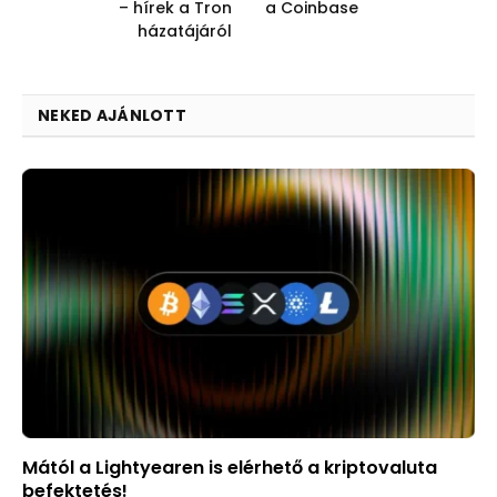
– hírek a Tron
a Coinbase
házatájáról
NEKED AJÁNLOTT
Mától a Lightyearen is elérhető a kriptovaluta
befektetés!