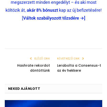
megszerzett minden engedélyt – és aki most
költözik át,
akár 8% bónuszt
kap az új befizetésére!
[
Váltok szabályozott tőzsdére →]
ELŐZŐ CIKK
KÖVETKEZŐ CIKK
Hashrate rekordot
Lerabolta a Consensus-t
döntöttünk
az év hekkere
NEKED AJÁNLOTT