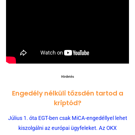
Hirdetés
Engedély nélküli tőzsdén tartod a
kriptód?
Július 1. óta EGT-ben csak MiCA-engedéllyel lehet
kiszolgálni az európai ügyfeleket. Az OKX