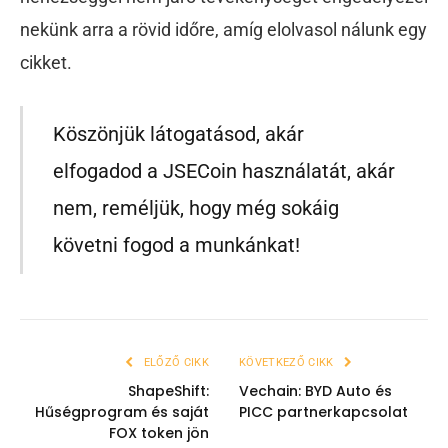
nekünk arra a rövid időre, amíg elolvasol nálunk egy
cikket.
Köszönjük látogatásod, akár
elfogadod a JSECoin használatát, akár
nem, reméljük, hogy még sokáig
követni fogod a munkánkat!
ELŐZŐ CIKK
KÖVETKEZŐ CIKK
ShapeShift:
Vechain: BYD Auto és
Hűségprogram és saját
PICC partnerkapcsolat
FOX token jön