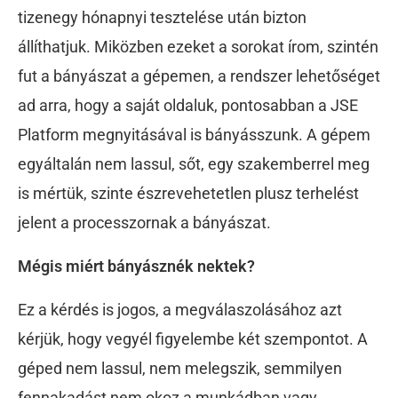
tizenegy hónapnyi tesztelése után bizton
állíthatjuk. Miközben ezeket a sorokat írom, szintén
fut a bányászat a gépemen, a rendszer lehetőséget
ad arra, hogy a saját oldaluk, pontosabban a JSE
Platform megnyitásával is bányásszunk. A gépem
egyáltalán nem lassul, sőt, egy szakemberrel meg
is mértük, szinte észrevehetetlen plusz terhelést
jelent a processzornak a bányászat.
Mégis miért bányásznék nektek?
Ez a kérdés is jogos, a megválaszolásához azt
kérjük, hogy vegyél figyelembe két szempontot. A
géped nem lassul, nem melegszik, semmilyen
fennakadást nem okoz a munkádban vagy