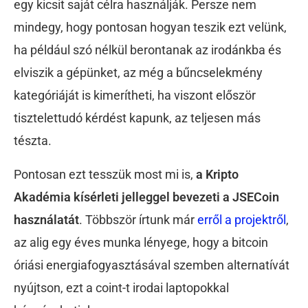
egy kicsit saját célra használják. Persze nem
mindegy, hogy pontosan hogyan teszik ezt velünk,
ha például szó nélkül berontanak az irodánkba és
elviszik a gépünket, az még a bűncselekmény
kategóriáját is kimerítheti, ha viszont először
tisztelettudó kérdést kapunk, az teljesen más
tészta.
Pontosan ezt tesszük most mi is,
a Kripto
Akadémia kísérleti jelleggel bevezeti a JSECoin
használatát
. Többször írtunk már
erről a projektről
,
az alig egy éves munka lényege, hogy a bitcoin
óriási energiafogyasztásával szemben alternatívát
nyújtson, ezt a coint-t irodai laptopokkal