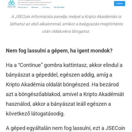
A JSECoin információs panelje, melyet a Kripto Akadémián is
láthatsz az első alkalommal, amikor a beágyazás megtörténte
után oldalunkra látogatsz.
Nem fog lassulni a gépem, ha igent mondok?
Ha a “Continue” gombra kattintasz, akkor elindul a
bányászat a gépeddel, egészen addig, amíg a
Kripto Akadémia oldalát böngészed. Ha bezárod
azt a böngészőablakod, amivel a Kripto Akadémiát
használod, akkor a bányászat leáll egészen a
következő látogatásodig.
A géped egyáltalán nem fog lassulni, ezt a JSECoin