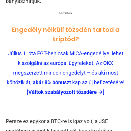
bányászhatjuk.
Hirdetés
Engedély nélküli tőzsdén tartod a
kriptód?
Július 1. óta EGT-ben csak MiCA-engedéllyel lehet
kiszolgálni az európai ügyfeleket. Az OKX
megszerzett minden engedélyt – és aki most
költözik át,
akár 8% bónuszt
kap az új befizetésére!
[
Váltok szabályozott tőzsdére →]
Persze ez egykor a BTC-re is igaz volt, a JSE
esetében viszont kifejezett cél, hogy kizárólag