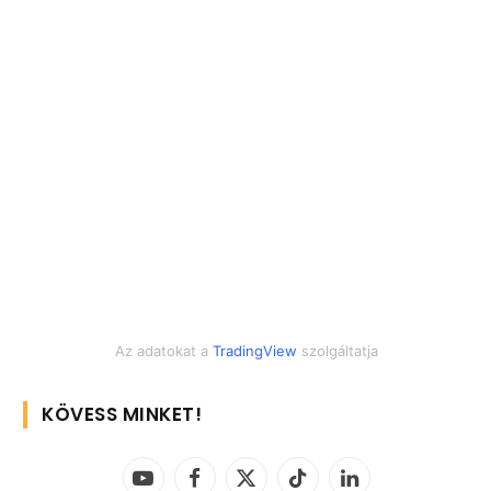
Az adatokat a
TradingView
szolgáltatja
KÖVESS MINKET!
YouTube
Facebook
X
TikTok
LinkedIn