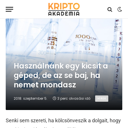
Használnánk egy kicsit a
géped, de az se baj, ha
nemet mondasz
2018. szeptember 5.
3 perc olvasási idő
HÍREK
Senki sem szereti, ha kölcsönveszik a dolgait, hogy