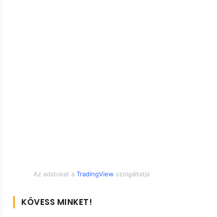
Az adatokat a
TradingView
szolgáltatja
KÖVESS MINKET!