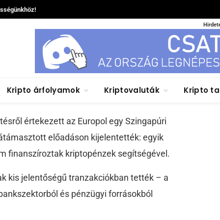
össégünkhöz!
Hirdet
özők igen, a terroristák
itcoint
REK
Kripto árfolyamok
Kriptovaluták
Kripto t
tésről értekezett az Europol egy Szingapúri
támasztott előadáson kijelentették: egyik
m finanszíroztak kriptopénzek segítségével.
ak kis jelentőségű tranzakciókban tették – a
ankszektorból és pénzügyi forrásokból