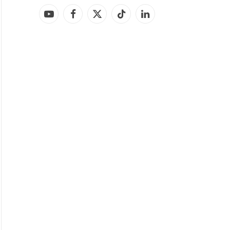
YouTube
Facebook
X
TikTok
LinkedIn
(Twitter)