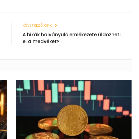
K
KÖVETKEZŐ CIKK
n
A bikák halványuló emlékezete üldözheti
el a medvéket?