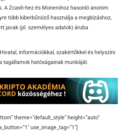
zés. A Zcash-hez és Monerohoz hasonló anonim
gyre több kiberbűnöző használja a megbízáshoz,
ett javak (pl. személyes adatok) áruba
Hivatal, információkkal, szakértőkkel és helyszíni
ja a tagállamok hatóságainak munkáját.
ttom” theme=”default_style” height=”auto”
a_button=”1″ use_image_tag=”1″]