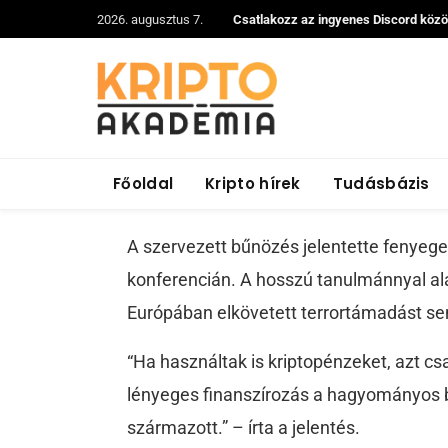
2026. augusztus 7.
Csatlakozz az ingyenes Discord köz
Europol: a kiberbűn
nem használják a B
2018. szeptember 25.
1 perc olvasási idő
HÍ
Főoldal
Kripto hírek
Tudásbázis
A szervezett bűnözés jelentette fenyege
konferencián. A hosszú tanulmánnyal alá
Európában elkövetett terrortámadást se
“Ha használtak is kriptopénzeket, azt cs
lényeges finanszírozás a hagyományos b
származott.” – írta a jelentés.