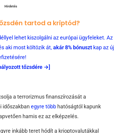
Hirdetés
tőzsdén tartod a kriptód?
llyel lehet kiszolgálni az európai ügyfeleket. Az
 aki most költözik át,
akár 8% bónuszt
kap az új
efizetésére!
bályozott tőzsdére →]
lja a terrorizmus finanszírozását a
bbi időszakban
egyre több
hatóságtól kapunk
lapvetően hamis ez az elképzelés.
gyre inkább teret hódít a krioptovalutákkal