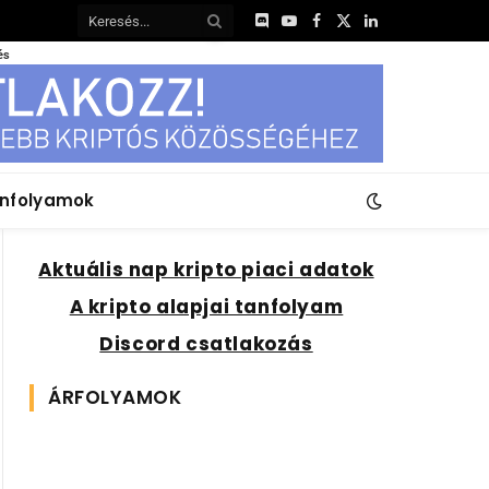
Discord
YouTube
Facebook
X
LinkedIn
(Twitter)
és
anfolyamok
Aktuális nap kripto piaci adatok
A kripto alapjai tanfolyam
Discord csatlakozás
ÁRFOLYAMOK