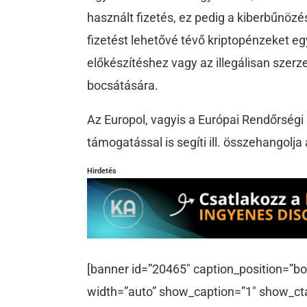
használt fizetés, ez pedig a kiberbűnö
fizetést lehetővé tévő kriptopénzeket e
előkészítéshez vagy az illegálisan szerz
bocsátására.
Az Europol, vagyis a Európai Rendőrségi 
támogatással is segíti ill. összehangol
Hirdetés
[banner id=”20465″ caption_position=”bo
width=”auto” show_caption=”1″ show_ct