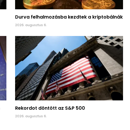
Durva felhalmozásba kezdtek a kriptobálnák
2026. augusztus 6.
s
Rekordot döntött az S&P 500
2026. augusztus 6.