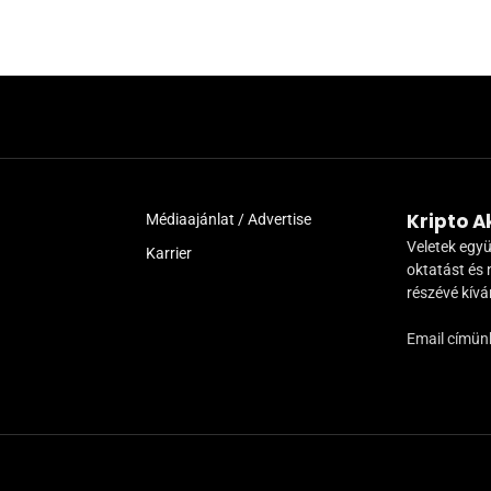
Kripto 
Médiaajánlat / Advertise
Veletek együ
Karrier
oktatást és 
részévé kív
Email címün