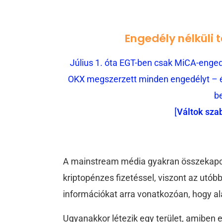
Engedély nélküli 
Július 1. óta EGT-ben csak MiCA-engedé
OKX megszerzett minden engedélyt – és
b
[
Váltok sza
A mainstream média gyakran összekapcso
kriptopénzes fizetéssel, viszont az utó
információkat arra vonatkozóan, hogy a
Ugyanakkor létezik egy terület, amiben e