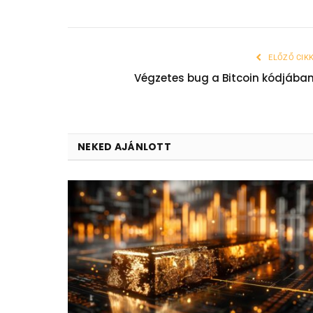
ELŐZŐ CIK
Végzetes bug a Bitcoin kódjába
NEKED AJÁNLOTT