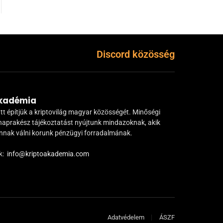
Discord közösség
Akadémia
tt építjük a kriptovilág magyar közösségét. Minőségi
naprakész tájékoztatást nyújtunk mindazoknak, akik
ánnak válni korunk pénzügyi forradalmának.
k:
info@kriptoakademia.com
Adatvédelem
ÁSZF