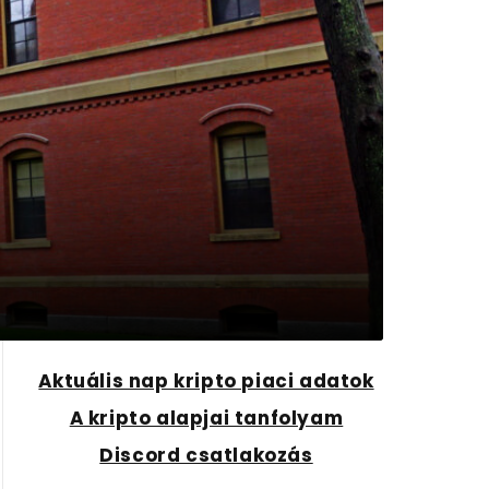
Aktuális nap kripto piaci adatok
A kripto alapjai tanfolyam
Discord csatlakozás