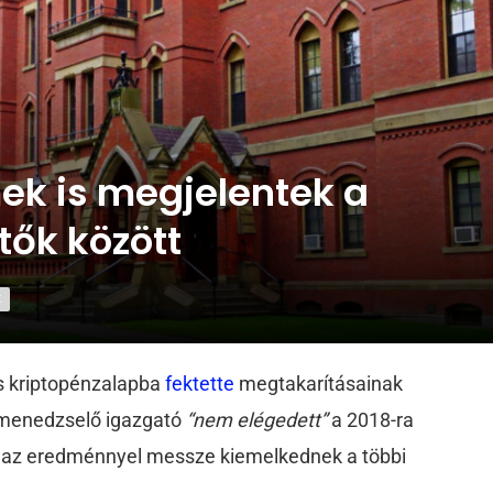
ek is megjelentek a
tők között
K
is kriptopénzalapba
fektette
megtakarításainak
t menedzselő igazgató
“nem elégedett”
a 2018-ra
l az eredménnyel messze kiemelkednek a többi