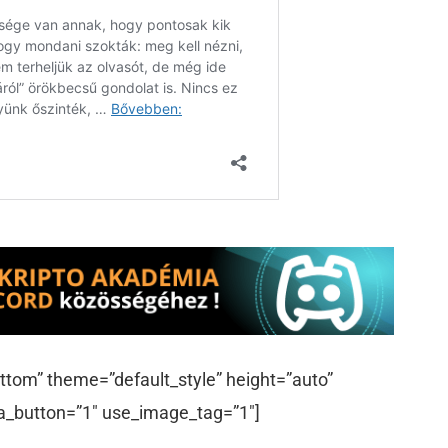
ttom” theme=”default_style” height=”auto”
a_button=”1″ use_image_tag=”1″]