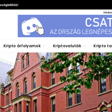
össégünkhöz!
Hirdet
Kripto árfolyamok
Kriptovaluták
Kripto t