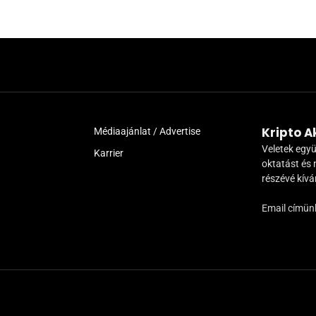
Kripto 
Médiaajánlat / Advertise
Veletek együ
Karrier
oktatást és 
részévé kív
Email címün