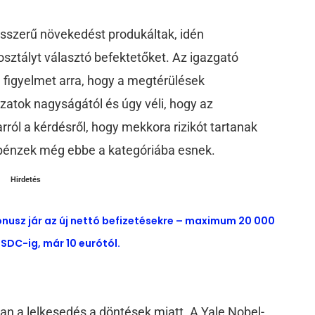
sszerű növekedést produkáltak, idén
osztályt választó befektetőket. Az igazgató
a figyelmet arra, hogy a megtérülések
atok nagyságától és úgy véli, hogy az
ról a kérdésről, hogy mekkora rizikót tartanak
opénzek még ebbe a kategóriába esnek.
Hirdetés
ónusz jár az új nettó befizetésekre – maximum 20 000
SDC-ig, már 10 eurótól.
 a lelkesedés a döntések miatt. A Yale Nobel-