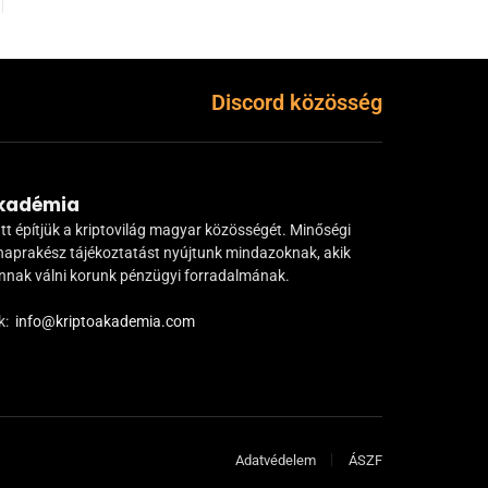
Discord közösség
Akadémia
tt építjük a kriptovilág magyar közösségét. Minőségi
naprakész tájékoztatást nyújtunk mindazoknak, akik
ánnak válni korunk pénzügyi forradalmának.
k:
info@kriptoakademia.com
Adatvédelem
ÁSZF