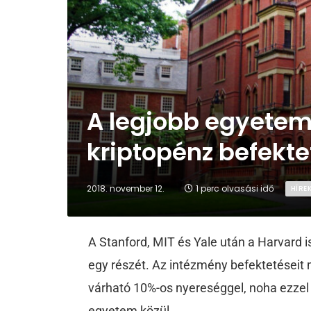
A legjobb egyetem
kriptopénz befekte
2018. november 12.
1 perc olvasási idő
HÍRE
A Stanford, MIT és Yale után a Harvard 
egy részét. Az intézmény befektetései
várható 10%-os nyereséggel, noha ezze
egyetem közül.