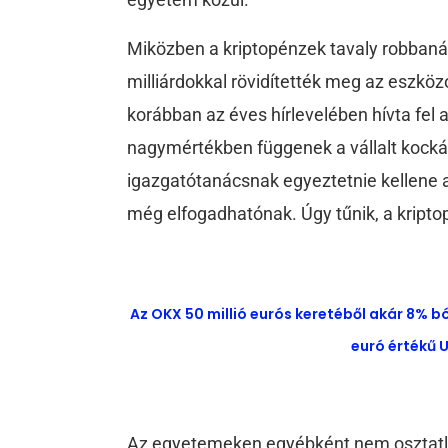
Miközben a kriptopénzek tavaly robbaná
milliárdokkal rövidítették meg az eszköz
korábban az éves hírlevelében hívta fel 
nagymértékben függenek a vállalt kockáz
igazgatótanácsnak egyeztetnie kellene ar
még elfogadhatónak. Úgy tűnik, a kript
Az OKX 50 millió eurós keretéből akár 8% b
euró értékű U
Az egyetemeken egyébként nem osztatlan