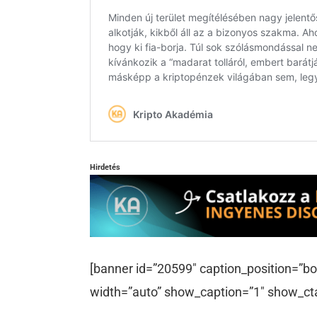
Hirdetés
[banner id=”20599″ caption_position=”bo
width=”auto” show_caption=”1″ show_ct