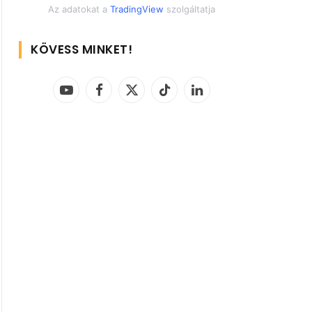
Az adatokat a
TradingView
szolgáltatja
KÖVESS MINKET!
YouTube
Facebook
X
TikTok
LinkedIn
(Twitter)