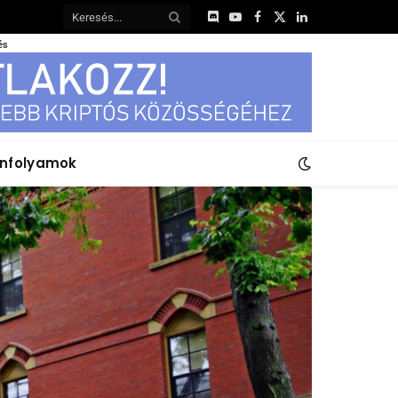
Discord
YouTube
Facebook
X
LinkedIn
(Twitter)
és
anfolyamok