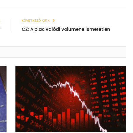
K
KÖVETKEZŐ CIKK
a
CZ: A piac valódi volumene ismeretlen