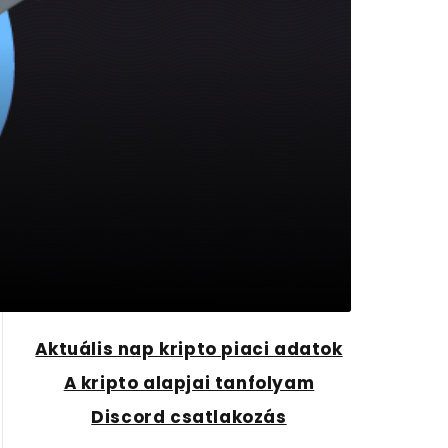
Aktuális nap kripto piaci adatok
A kripto alapjai tanfolyam
Discord csatlakozás