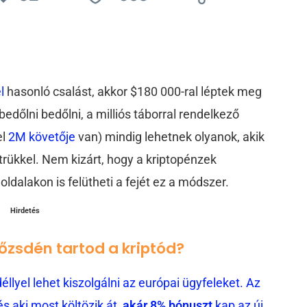
e
l
hasonló csalást, akkor $180 000-ral léptek meg
edőlni bedőlni, a milliós táborral rendelkező
el
2M követője
van) mindig lehetnek olyanok, akik
trükkel. Nem kizárt, hogy a kriptopénzek
dalakon is felütheti a fejét ez a módszer.
Hirdetés
tőzsdén tartod a kriptód?
llyel lehet kiszolgálni az európai ügyfeleket. Az
 aki most költözik át,
akár 8% bónuszt
kap az új