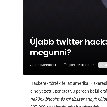
Újabb twitter hack
megunni?
2018. november 14.
1 perc olvasási idő
HÍRE
Hackerek törték fel az amerikai kiskeresk
elhelyezett üzenetet 30 percen belül eltá
nekünk bitcoint és mi tízszer annyit kül
$37 000-t zsákmányoltak a támadók.