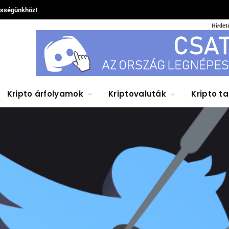
össégünkhöz!
Hirdet
Kripto árfolyamok
Kriptovaluták
Kripto t