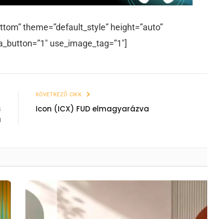
ttom” theme=”default_style” height=”auto”
a_button=”1″ use_image_tag=”1″]
K
KÖVETKEZŐ CIKK
s
Icon (ICX) FUD elmagyarázva
a