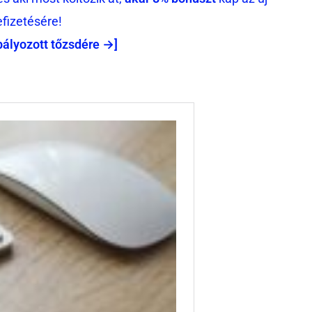
efizetésére!
bályozott tőzsdére →]