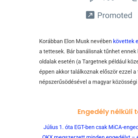
Korábban Elon Musk nevében
követtek 
a tettesek. Bár banálisnak tűnhet ennek b
oldalak esetén (a Targetnek például köz
éppen akkor találkoznak először ezzel a 
népszerűsödésével a magyar közösségi ol
Engedély nélküli 
Július 1. óta EGT-ben csak MiCA-engedé
OKX megszerzett minden engedélyt – és