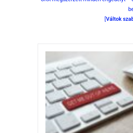
b
[
Váltok sza