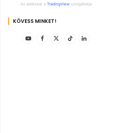
Az adatokat a
TradingView
szolgáltatja
KÖVESS MINKET!
YouTube
Facebook
X
TikTok
LinkedIn
(Twitter)