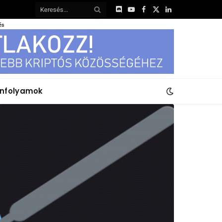
Discord
YouTube
Facebook
X
LinkedIn
(Twitter)
és
anfolyamok