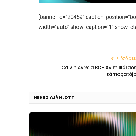
[banner id=”20469″ caption_position=”bo
width=”auto” show_caption=”1″ show_ct
ELŐZŐ CIK
Calvin Ayre: a BCH SV milliárdo
támogatój
NEKED AJÁNLOTT