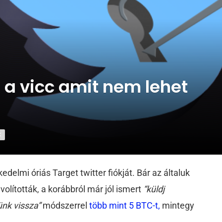
: a vicc amit nem lehet
K
edelmi óriás Target twitter fiókját. Bár az általuk
volították, a korábbról már jól ismert
“küldj
dünk vissza”
módszerrel
több mint 5 BTC-t,
mintegy