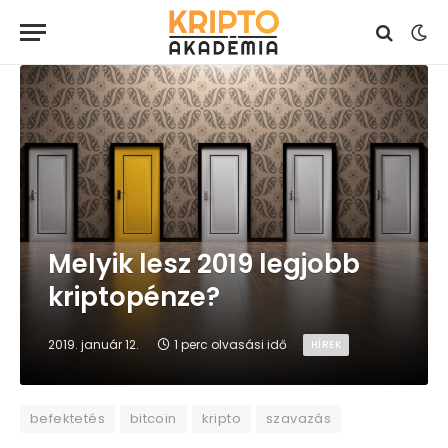
Melyik lesz 2019 legjobb
kriptopénze?
2019. január 12.
1 perc olvasási idő
HÍREK
befektetés
bitcoin
kripto
szavazás