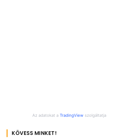
Az adatokat a
TradingView
szolgáltatja
KÖVESS MINKET!