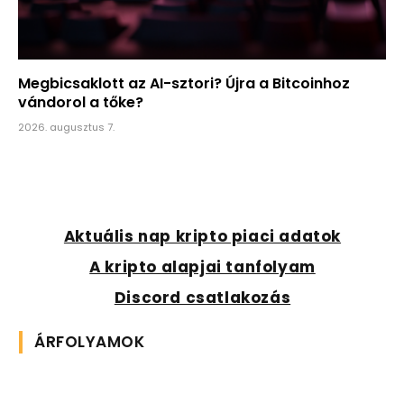
Megbicsaklott az AI-sztori? Újra a Bitcoinhoz
vándorol a tőke?
2026. augusztus 7.
Aktuális nap kripto piaci adatok
A kripto alapjai tanfolyam
Discord csatlakozás
ÁRFOLYAMOK