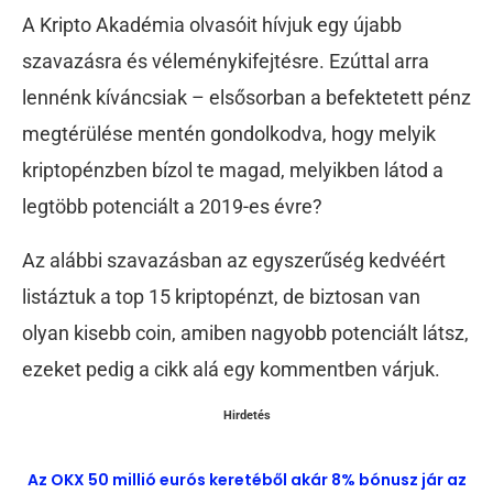
A Kripto Akadémia olvasóit hívjuk egy újabb
szavazásra és véleménykifejtésre. Ezúttal arra
lennénk kíváncsiak – elsősorban a befektetett pénz
megtérülése mentén gondolkodva, hogy melyik
kriptopénzben bízol te magad, melyikben látod a
legtöbb potenciált a 2019-es évre?
Az alábbi szavazásban az egyszerűség kedvéért
listáztuk a top 15 kriptopénzt, de biztosan van
olyan kisebb coin, amiben nagyobb potenciált látsz,
ezeket pedig a cikk alá egy kommentben várjuk.
Hirdetés
Az OKX 50 millió eurós keretéből akár 8% bónusz jár az