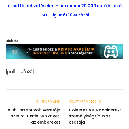
új nettó befizetésekre – maximum 20 000 euró értékű
USDC-ig, már 10 eurótól.
Hirdetés
[poll id=”68″]
ELŐZŐ CIKK
KÖVETKEZŐ CIKK
A BitTorrent volt vezetője
Coinerek Vs. Nocoinerek:
szerint Justin Sun átveri
személyiségtípusok
az embereket
csatája