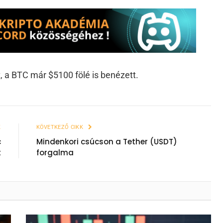
, a BTC már $5100 fölé is benézett.
K
KÖVETKEZŐ CIKK
c
Mindenkori csúcson a Tether (USDT)
t
forgalma