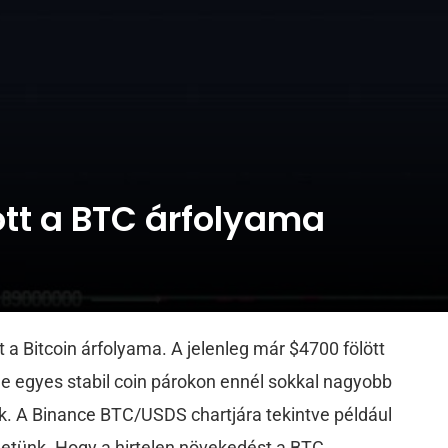
rott a BTC árfolyama
a Bitcoin árfolyama. A jelenleg már $4700 fölött
de egyes stabil coin párokon ennél sokkal nagyobb
ők. A Binance BTC/USDS chartjára tekintve például
etünk. Hogy a hirtelen növekedést a BTC