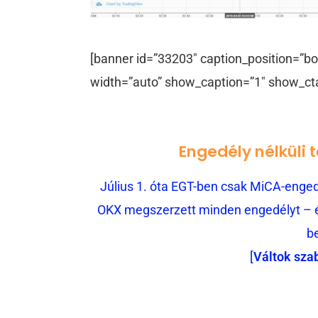
[banner id=”33203″ caption_position=”bo
width=”auto” show_caption=”1″ show_ct
Engedély nélküli 
Július 1. óta EGT-ben csak MiCA-engedé
OKX megszerzett minden engedélyt – és
b
[
Váltok sza