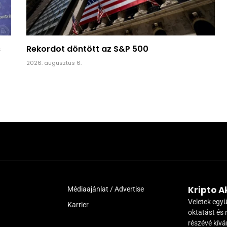
s
Rekordot döntött az S&P 500
2026. augusztus 6.
Kripto 
Médiaajánlat / Advertise
Veletek együ
Karrier
oktatást és 
részévé kív