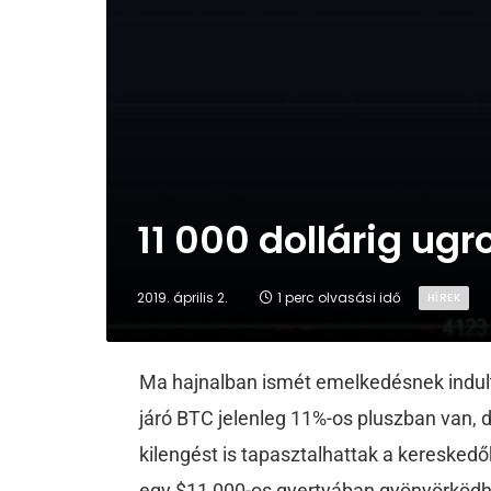
11 000 dollárig ug
2019. április 2.
1 perc olvasási idő
HÍREK
Ma hajnalban ismét emelkedésnek indult 
járó BTC jelenleg 11%-os pluszban van, 
kilengést is tapasztalhattak a keresked
egy $11 000-os gyertyában gyönyörködh