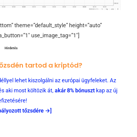
ttom” theme=”default_style” height=”auto”
a_button=”1″ use_image_tag=”1″]
Hirdetés
tőzsdén tartod a kriptód?
llyel lehet kiszolgálni az európai ügyfeleket. Az
 aki most költözik át,
akár 8% bónuszt
kap az új
efizetésére!
bályozott tőzsdére →]