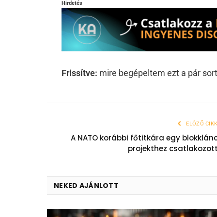
Hirdetés
Frissítve:
mire begépeltem ezt a pár sort
ELŐZŐ CIK
A NATO korábbi főtitkára egy blokklán
projekthez csatlakozot
NEKED AJÁNLOTT