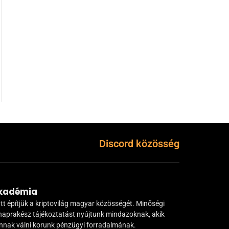
Discord közösség
Akadémia
tt építjük a kriptovilág magyar közösségét. Minőségi
naprakész tájékoztatást nyújtunk mindazoknak, akik
ánnak válni korunk pénzügyi forradalmának.