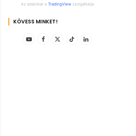
Az adatokat a
TradingView
szolgáltatja
KÖVESS MINKET!
YouTube
Facebook
X
TikTok
LinkedIn
(Twitter)