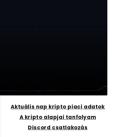
Aktuális nap kripto piaci adatok
A kripto alapjai tanfolyam
Discord csatlakozás