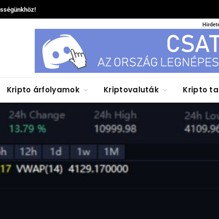
össégünkhöz!
Hirdet
Kripto árfolyamok
Kriptovaluták
Kripto t