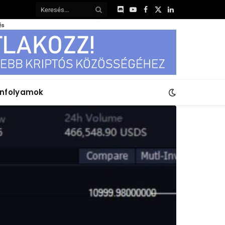
Discord
YouTube
Facebook
X
LinkedIn
(Twitter)
és
anfolyamok