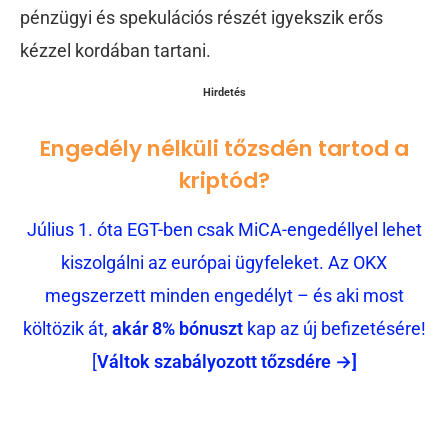
pénzügyi és spekulációs részét igyekszik erős
kézzel kordában tartani.
Hirdetés
Engedély nélküli tőzsdén tartod a
kriptód?
Július 1. óta EGT-ben csak MiCA-engedéllyel lehet
kiszolgálni az európai ügyfeleket. Az OKX
megszerzett minden engedélyt – és aki most
költözik át,
akár 8% bónuszt
kap az új befizetésére!
[
Váltok szabályozott tőzsdére →]