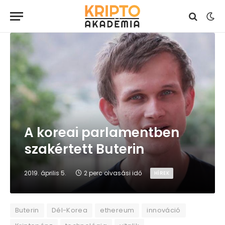
A koreai parlamentben
szakértett Buterin
2019. április 5.
2 perc olvasási idő
HÍREK
Buterin
Dél-Korea
ethereum
innováció