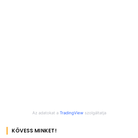
Az adatokat a
TradingView
szolgáltatja
KÖVESS MINKET!