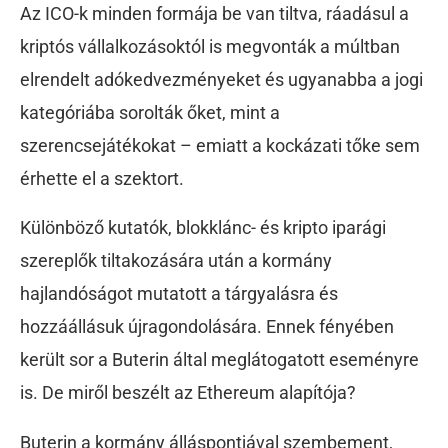
Az ICO-k minden formája be van tiltva, ráadásul a
kriptós vállalkozásoktól is megvonták a múltban
elrendelt adókedvezményeket és ugyanabba a jogi
kategóriába sorolták őket, mint a
szerencsejátékokat – emiatt a kockázati tőke sem
érhette el a szektort.
Különböző kutatók, blokklánc- és kripto iparági
szereplők tiltakozására után a kormány
hajlandóságot mutatott a tárgyalásra és
hozzáállásuk újragondolására. Ennek fényében
került sor a Buterin által meglátogatott eseményre
is. De miről beszélt az Ethereum alapítója?
Buterin a kormány álláspontjával szembement,