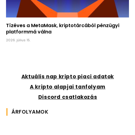
Tízéves a MetaMask, kriptotárcából pénzügyi
platformmá válna
2026. július 15.
Aktuális nap kripto piaci adatok
A kripto alapjai tanfolyam
Discord csatlakozás
ÁRFOLYAMOK