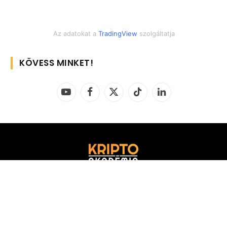
Az adatokat a
TradingView
szolgáltatja
KÖVESS MINKET!
YouTube
Facebook
X
TikTok
LinkedIn
(Twitter)
Discord közösség