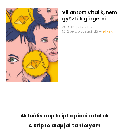
Villantott Vitalik, nem
győztük görgetni
2018. augusztus 17.
2 perc olvasási idő
HÍREK
Aktuális nap kripto piaci adatok
A kripto alapjai tanfolyam