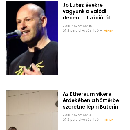
Jo Lubin: évekre
vagyunk a valódi
decentralizációtól
2018. november 16.
2 perc olvasási idő
HÍREK
Az Ethereum sikere
érdekében a háttérbe
szeretne lépni Buterin
2018. november 3.
2 perc olvasási idő
HÍREK