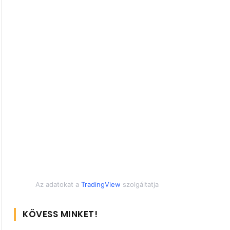
Az adatokat a
TradingView
szolgáltatja
KÖVESS MINKET!