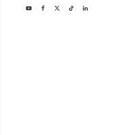
YouTube
Facebook
X
TikTok
LinkedIn
(Twitter)