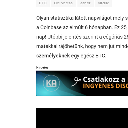
BTC
Coinbase
ether
vitalik
Olyan statisztika látott napvilágot mely sz
a Coinbase az elmúlt 6 hónapban. Ez 25
nap! Utóbbi jelentés szerint a cégóriás 2
matekkal rájöhetünk, hogy nem jut min
személyeknek
egy egész BTC.
Hirdetés