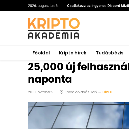
2026. augusztus 6.
Csatlakozz az ingyenes Discord köz
Főoldal
Kripto hírek
Tudásbázis
25,000 új felhaszná
naponta
2018. október 9.
1 perc olvasási idő
HÍREK