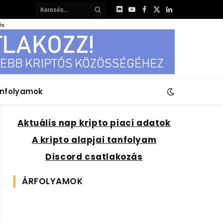
Discord
YouTube
Facebook
X
LinkedIn
(Twitter)
és
anfolyamok
Aktuális nap kripto piaci adatok
A kripto alapjai tanfolyam
Discord csatlakozás
ÁRFOLYAMOK