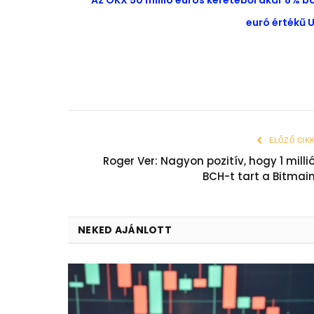
Az OKX 50 millió eurós keretéből akár 8% b
euró értékű U
ELŐZŐ CIK
Roger Ver: Nagyon pozitív, hogy 1 milli
BCH-t tart a Bitmai
NEKED AJÁNLOTT