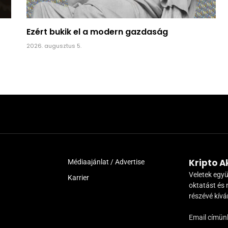
Ezért bukik el a modern gazdaság
2026. augusztus 5.
Kripto 
Médiaajánlat / Advertise
Veletek együ
Karrier
oktatást és 
részévé kív
Email címün