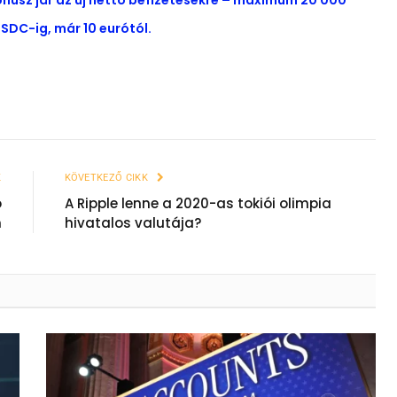
ónusz jár az új nettó befizetésekre – maximum 20 000
SDC-ig, már 10 eurótól.
K
KÖVETKEZŐ CIKK
ó
A Ripple lenne a 2020-as tokiói olimpia
n
hivatalos valutája?