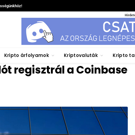
össégünkhöz!
Hirdet
Kripto árfolyamok
Kriptovaluták
Kripto t
lót regisztrál a Coinbase