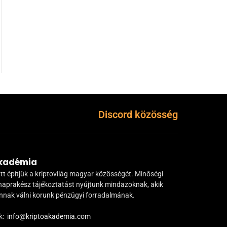
Discord közösség
Akadémia
tt építjük a kriptovilág magyar közösségét. Minőségi
naprakész tájékoztatást nyújtunk mindazoknak, akik
ánnak válni korunk pénzügyi forradalmának.
k:
info@kriptoakademia.com