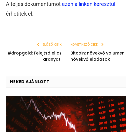
A teljes dokumentumot
ezen a linken keresztül
érhetitek el.
ELŐZŐ CIKK
KÖVETKEZŐ CIKK
#dropgold: Felejtsd el az
Bitcoin: növekvő volumen,
aranyat!
növekvő eladások
NEKED AJÁNLOTT