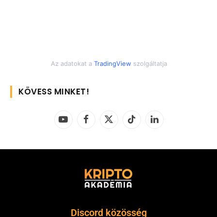
Az adatokat a
TradingView
szolgáltatja
KÖVESS MINKET!
YouTube
Facebook
X
TikTok
LinkedIn
(Twitter)
Discord közösség