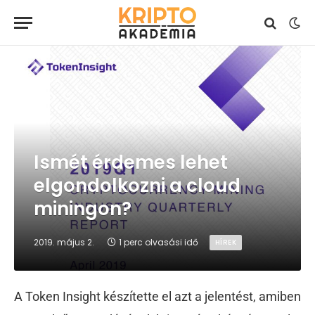
Ismét érdemes lehet
elgondolkozni a cloud
miningon?
2019. május 2.
1 perc olvasási idő
HÍREK
A Token Insight készítette el azt a jelentést, amiben