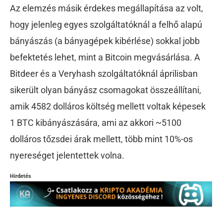
Az elemzés másik érdekes megállapítása az volt,
hogy jelenleg egyes szolgáltatóknál a felhő alapú
bányászás (a bányagépek kibérlése) sokkal jobb
befektetés lehet, mint a Bitcoin megvásárlása. A
Bitdeer és a Veryhash szolgáltatóknál áprilisban
sikerült olyan bányász csomagokat összeállítani,
amik 4582 dolláros költség mellett voltak képesek
1 BTC kibányászására, ami az akkori ~5100
dolláros tőzsdei árak mellett, több mint 10%-os
nyereséget jelentettek volna.
Hirdetés