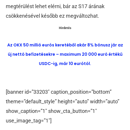
megtérülést lehet elérni, bár az S17 árának
csökkenésével később ez megváltozhat.
Hirdetés
Az OKX 50 millió eurós keretéből akár 8% bónusz jár az
új nettó befizetésekre – maximum 20 000 euró értékű
USDC-ig, már 10 eurótól.
[banner id=”33203″ caption_position=”bottom”
theme=”default_style” height=”auto” width=”auto”
show_caption=”1″ show_cta_button=”1″
use_image_tag=”1″]