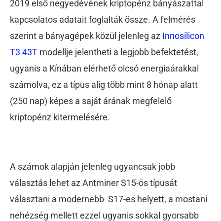
2019 első negyedévének kriptopénz bányászattal
kapcsolatos adatait foglalták össze. A felmérés
szerint a bányagépek közül jelenleg az
Innosilicon
T3 43T
modellje jelentheti a legjobb befektetést,
ugyanis a Kínában elérhető olcsó energiaárakkal
számolva, ez a típus alig több mint 8 hónap alatt
(250 nap) képes a saját árának megfelelő
kriptopénz kitermelésére.
A számok alapján jelenleg ugyancsak jobb
választás lehet az Antminer S15-ös típusát
választani a modernebb S17-es helyett, a mostani
nehézség mellett ezzel ugyanis sokkal gyorsabb