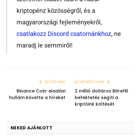
kriptopénz közösségről, és a
magyarországi fejleményekről,
csatlakozz Discord csatornánkhoz
, ne
maradj le semmiről!
ELŐZŐ CIKK
KÖVETKEZŐ CIKK
Binance Coin: eladási
2 millió dolláros Bitrefill
hullám követte a híreket
befektetés segíti a
kriptóink költését
NEKED AJÁNLOTT