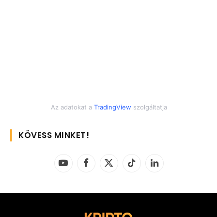
Az adatokat a
TradingView
szolgáltatja
KÖVESS MINKET!
YouTube
Facebook
X
TikTok
LinkedIn
(Twitter)