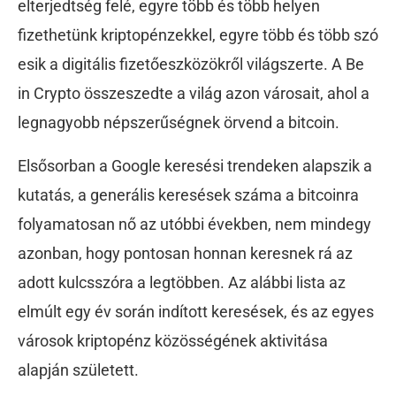
elterjedtség felé, egyre több és több helyen
fizethetünk kriptopénzekkel, egyre több és több szó
esik a digitális fizetőeszközökről világszerte. A Be
in Crypto összeszedte a világ azon városait, ahol a
legnagyobb népszerűségnek örvend a bitcoin.
Elsősorban a Google keresési trendeken alapszik a
kutatás, a generális keresések száma a bitcoinra
folyamatosan nő az utóbbi években, nem mindegy
azonban, hogy pontosan honnan keresnek rá az
adott kulcsszóra a legtöbben. Az alábbi lista az
elmúlt egy év során indított keresések, és az egyes
városok kriptopénz közösségének aktivitása
alapján született.