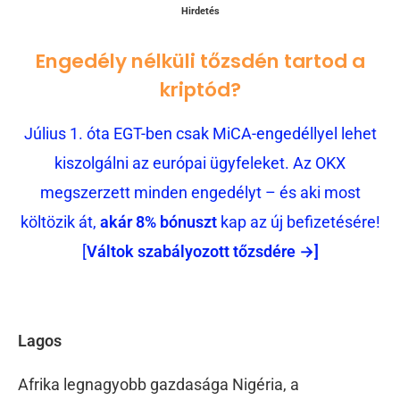
Hirdetés
Engedély nélküli tőzsdén tartod a
kriptód?
Július 1. óta EGT-ben csak MiCA-engedéllyel lehet
kiszolgálni az európai ügyfeleket. Az OKX
megszerzett minden engedélyt – és aki most
költözik át,
akár 8% bónuszt
kap az új befizetésére!
[
Váltok szabályozott tőzsdére →]
Lagos
Afrika legnagyobb gazdasága Nigéria, a