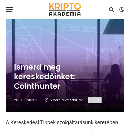
Ismerd meg
kereskedőinket:
Cointhunter
2019. június 19.
6 perc olvasási idő
HÍREK
A Kereskedési Tippek szolgáltatásunk keretében