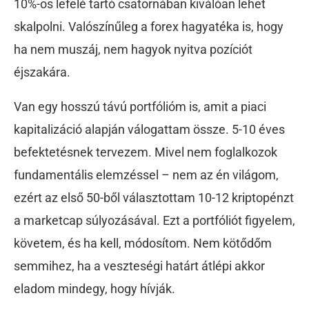
10%-os lefelé tartó csatornában kiválóan lehet
skalpolni. Valószínűleg a forex hagyatéka is, hogy
ha nem muszáj, nem hagyok nyitva pozíciót
éjszakára.
Van egy hosszú távú portfólióm is, amit a piaci
kapitalizáció alapján válogattam össze. 5-10 éves
befektetésnek tervezem. Mivel nem foglalkozok
fundamentális elemzéssel – nem az én világom,
ezért az első 50-ből választottam 10-12 kriptopénzt
a marketcap súlyozásával. Ezt a portfóliót figyelem,
követem, és ha kell, módosítom. Nem kötődőm
semmihez, ha a veszteségi határt átlépi akkor
eladom mindegy, hogy hívják.