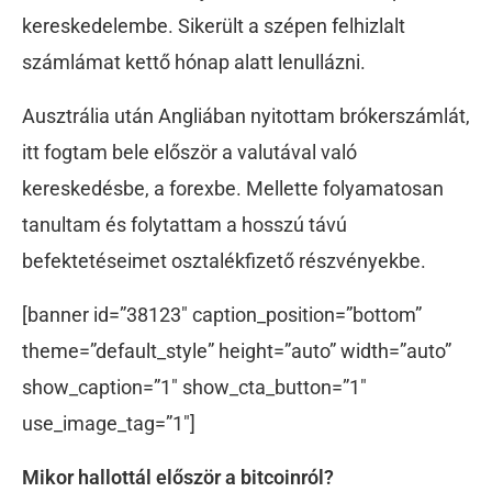
kereskedelembe. Sikerült a szépen felhizlalt
számlámat kettő hónap alatt lenullázni.
Ausztrália után Angliában nyitottam brókerszámlát,
itt fogtam bele először a valutával való
kereskedésbe, a forexbe. Mellette folyamatosan
tanultam és folytattam a hosszú távú
befektetéseimet osztalékfizető részvényekbe.
[banner id=”38123″ caption_position=”bottom”
theme=”default_style” height=”auto” width=”auto”
show_caption=”1″ show_cta_button=”1″
use_image_tag=”1″]
Mikor hallottál először a bitcoinról?