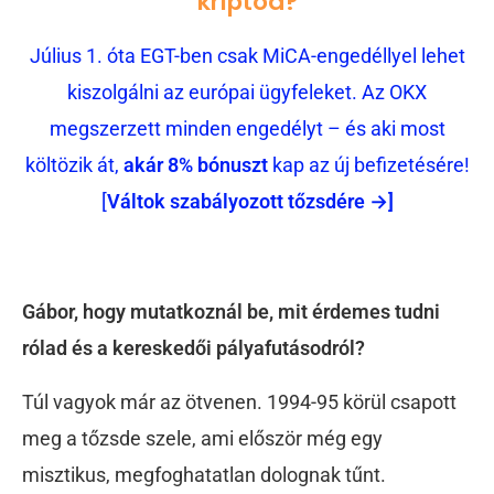
kriptód?
Július 1. óta EGT-ben csak MiCA-engedéllyel lehet
kiszolgálni az európai ügyfeleket. Az OKX
megszerzett minden engedélyt – és aki most
költözik át,
akár 8% bónuszt
kap az új befizetésére!
[
Váltok szabályozott tőzsdére →]
Gábor, hogy mutatkoznál be, mit érdemes tudni
rólad és a kereskedői pályafutásodról?
Túl vagyok már az ötvenen. 1994-95 körül csapott
meg a tőzsde szele, ami először még egy
misztikus, megfoghatatlan dolognak tűnt.