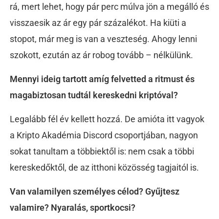
rá, mert lehet, hogy pár perc múlva jön a megálló és
visszaesik az ár egy pár százalékot. Ha kiüti a
stopot, már meg is van a veszteség. Ahogy lenni
szokott, ezután az ár robog tovább – nélkülünk.
Mennyi ideig tartott amíg felvetted a ritmust és
magabiztosan tudtál kereskedni kriptóval?
Legalább fél év kellett hozzá. De amióta itt vagyok
a Kripto Akadémia Discord csoportjában, nagyon
sokat tanultam a többiektől is: nem csak a többi
kereskedőktől, de az itthoni közösség tagjaitól is.
Van valamilyen személyes célod? Gyűjtesz
valamire? Nyaralás, sportkocsi?