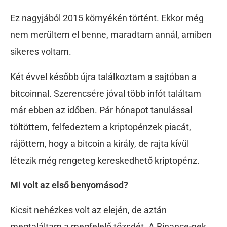
Ez nagyjából 2015 környékén történt. Ekkor még
nem merültem el benne, maradtam annál, amiben
sikeres voltam.
Két évvel később újra találkoztam a sajtóban a
bitcoinnal. Szerencsére jóval több infót találtam
már ebben az időben. Pár hónapot tanulással
töltöttem, felfedeztem a kriptopénzek piacát,
rájöttem, hogy a bitcoin a király, de rajta kívül
létezik még rengeteg kereskedhető kriptopénz.
Mi volt az első benyomásod?
Kicsit nehézkes volt az elején, de aztán
megtaláltam a megfelelő tőzsdét. A Binance-nek