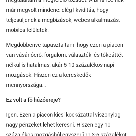
már megvolt mindene: elég likviditás, hogy
teljesüljenek a megbízások, webes alkalmazás,
mobilos felületek.
Megdöbbenve tapasztaltam, hogy ezen a piacon
van vásárlóerő, forgalom, választék, és tőkeáttét
nélkül is hatalmas, akár 5-10 százalékos napi
mozgások. Hiszen ez a kereskedők
mennyországa…
Ez volt a fő húzóereje?
Igen. Ezen a piacon kicsi kockázattal viszonylag
nagy pénzeket lehet keresni. Hiszen egy 10
százalékos mozgásból egyszerűbb 3-6 százalékot