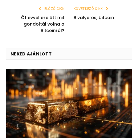
ELŐZŐ CIKK
KÖVETKEZŐ CIKK
Öt évvel ezelőtt mit
Bivalyerős, bitcoin
gondoltál volna a
Bitcoinról?
NEKED AJÁNLOTT