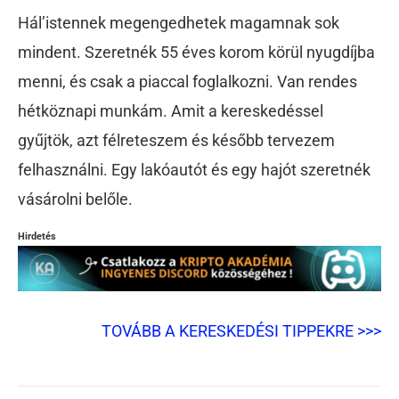
Hál’istennek megengedhetek magamnak sok
mindent. Szeretnék 55 éves korom körül nyugdíjba
menni, és csak a piaccal foglalkozni. Van rendes
hétköznapi munkám. Amit a kereskedéssel
gyűjtök, azt félreteszem és később tervezem
felhasználni. Egy lakóautót és egy hajót szeretnék
vásárolni belőle.
Hirdetés
TOVÁBB A KERESKEDÉSI TIPPEKRE >>>