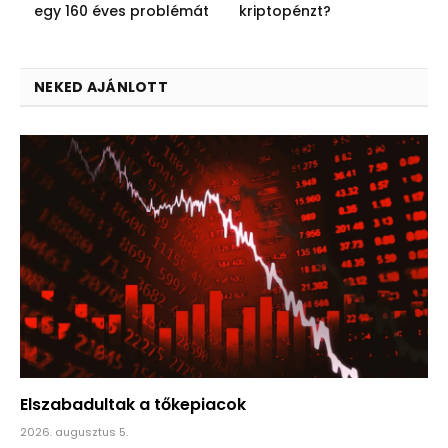
egy 160 éves problémát
kriptopénzt?
NEKED AJÁNLOTT
Elszabadultak a tőkepiacok
2026. augusztus 5.