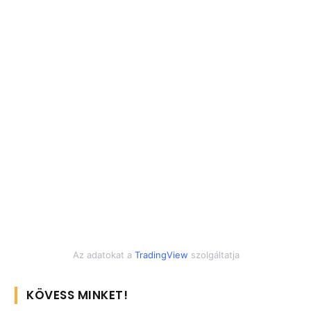
Az adatokat a
TradingView
szolgáltatja
KÖVESS MINKET!