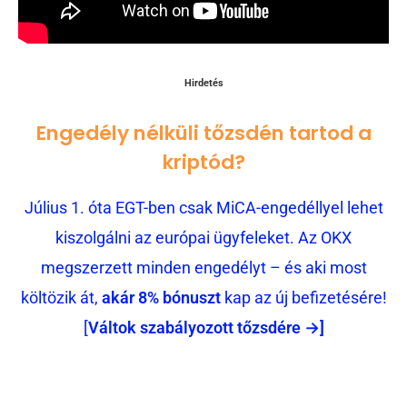
Hirdetés
Engedély nélküli tőzsdén tartod a
kriptód?
Július 1. óta EGT-ben csak MiCA-engedéllyel lehet
kiszolgálni az európai ügyfeleket. Az OKX
megszerzett minden engedélyt – és aki most
költözik át,
akár 8% bónuszt
kap az új befizetésére!
[
Váltok szabályozott tőzsdére →]