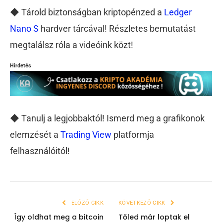
◆ Tárold biztonságban kriptopénzed a
Ledger
Nano S
hardver tárcával! Részletes bemutatást
megtalálsz róla a videóink közt!
Hirdetés
◆ Tanulj a legjobbaktól! Ismerd meg a grafikonok
elemzését a
Trading View
platformja
felhasználóitól!
ELŐZŐ CIKK
KÖVETKEZŐ CIKK
Így oldhat meg a bitcoin
Tőled már loptak el