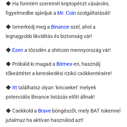
◆ Ha forintért szeretnél kriptopénzt vásárolni,
figyelmedbe ajánljuk a
Mr. Coin
szolgáltatását!
◆ Ismerkedj meg a
Binance
-szel, ahol a
legnagyobb likviditás és biztonság vár!
◆
Ezen
a tőzsdén a shitcoin mennyország vár!
◆ Próbáld ki magad a
Bitmex
-en, használj
tőkeáttétet a kereskedési rizikó csökkentésére!
◆
Itt
találhatsz olyan ‘kincseket’ melyek
potenciális Binance listázás előtt állnak!
◆ Csekkold a
Brave
böngészőt, mely BAT tokennel
jutalmaz ha aktívan használod azt!