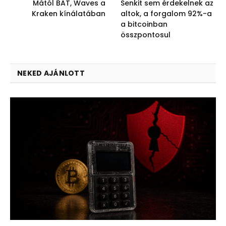
Mától BAT, Waves a
Senkit sem érdekelnek az
Kraken kínálatában
altok, a forgalom 92%-a
a bitcoinban
összpontosul
NEKED AJÁNLOTT