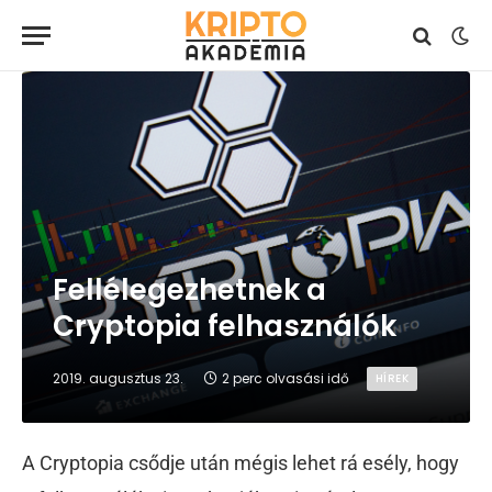
Fellélegezhetnek a
Cryptopia felhasználók
2019. augusztus 23.
2 perc olvasási idő
HÍREK
A Cryptopia csődje után mégis lehet rá esély, hogy