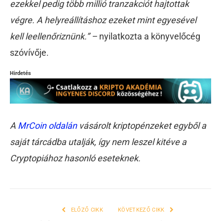
ezekkel pedig több millió tranzakciót hajtottak
végre. A helyreállításhoz ezeket mint egyesével
kell leellenőriznünk.” –
nyilatkozta a könyvelőcég
szóvívője.
Hirdetés
A
MrCoin oldalán
vásárolt kriptopénzeket egyből a
saját tárcádba utalják, így nem leszel kitéve a
Cryptopiához hasonló eseteknek.
ELŐZŐ CIKK
KÖVETKEZŐ CIKK