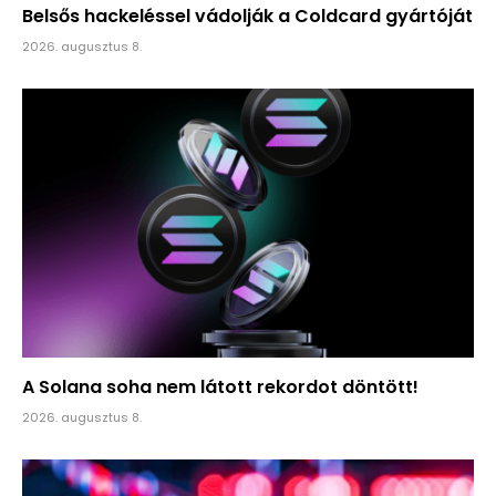
Belsős hackeléssel vádolják a Coldcard gyártóját
2026. augusztus 8.
A Solana soha nem látott rekordot döntött!
2026. augusztus 8.