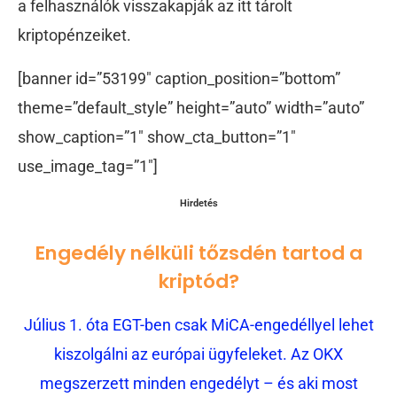
a felhasználók visszakapják az itt tárolt
kriptopénzeiket.
[banner id=”53199″ caption_position=”bottom”
theme=”default_style” height=”auto” width=”auto”
show_caption=”1″ show_cta_button=”1″
use_image_tag=”1″]
Hirdetés
Engedély nélküli tőzsdén tartod a
kriptód?
Július 1. óta EGT-ben csak MiCA-engedéllyel lehet
kiszolgálni az európai ügyfeleket. Az OKX
megszerzett minden engedélyt – és aki most