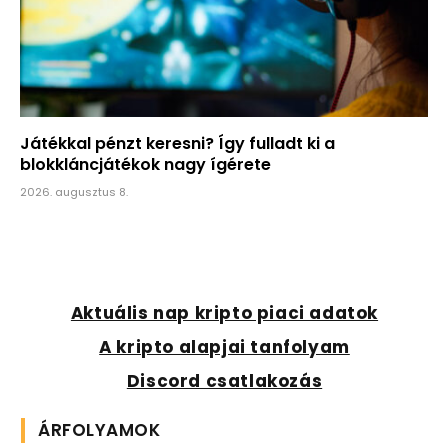
Játékkal pénzt keresni? Így fulladt ki a
blokkláncjátékok nagy ígérete
2026. augusztus 8.
Aktuális nap kripto piaci adatok
A kripto alapjai tanfolyam
Discord csatlakozás
ÁRFOLYAMOK