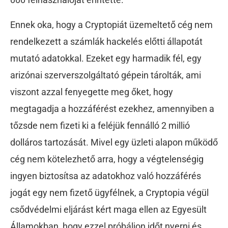
Ennek oka, hogy a Cryptopiát üzemeltető cég nem
rendelkezett a számlák hackelés előtti állapotát
mutató adatokkal. Ezeket egy harmadik fél, egy
arizónai szerverszolgáltató gépein tárolták, ami
viszont azzal fenyegette meg őket, hogy
megtagadja a hozzáférést ezekhez, amennyiben a
tőzsde nem fizeti ki a feléjük fennálló 2 millió
dolláros tartozását. Mivel egy üzleti alapon működő
cég nem kötelezhető arra, hogy a végtelenségig
ingyen biztosítsa az adatokhoz való hozzáférés
jogát egy nem fizető ügyfélnek, a Cryptopia végül
csődvédelmi eljárást kért maga ellen az Egyesült
Államokban, hogy ezzel próbáljon időt nyerni és