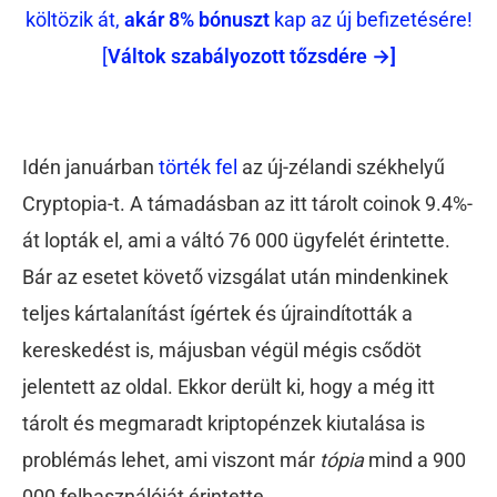
költözik át,
akár 8% bónuszt
kap az új befizetésére!
[
Váltok szabályozott tőzsdére →]
Idén januárban
törték fel
az új-zélandi székhelyű
Cryptopia-t. A támadásban az itt tárolt coinok 9.4%-
át lopták el, ami a váltó 76 000 ügyfelét érintette.
Bár az esetet követő vizsgálat után mindenkinek
teljes kártalanítást ígértek és újraindították a
kereskedést is, májusban végül mégis csődöt
jelentett az oldal. Ekkor derült ki, hogy a még itt
tárolt és megmaradt kriptopénzek kiutalása is
problémás lehet, ami viszont már
tópia
mind a 900
000 felhasználóját érintette.