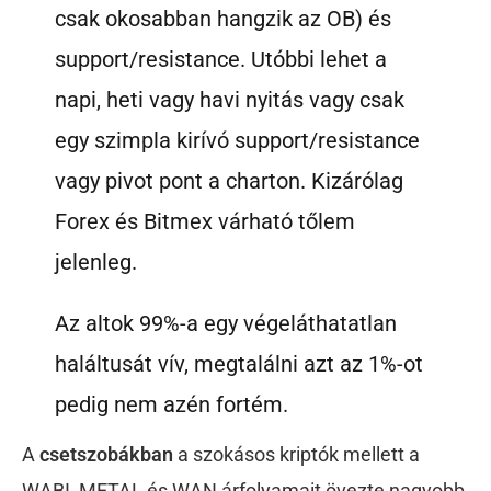
csak okosabban hangzik az OB) és
support/resistance. Utóbbi lehet a
napi, heti vagy havi nyitás vagy csak
egy szimpla kirívó support/resistance
vagy pivot pont a charton. Kizárólag
Forex és Bitmex várható tőlem
jelenleg.
Az altok 99%-a egy végeláthatatlan
haláltusát vív, megtalálni azt az 1%-ot
pedig nem azén fortém.
A
csetszobákban
a szokásos kriptók mellett a
WABI, METAL és WAN árfolyamait övezte nagyobb