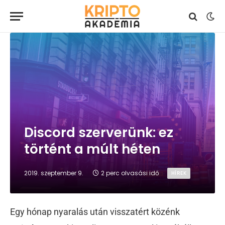
Discord szerverünk: ez
történt a múlt héten
2019. szeptember 9.
2 perc olvasási idő
HÍREK
Egy hónap nyaralás után visszatért közénk