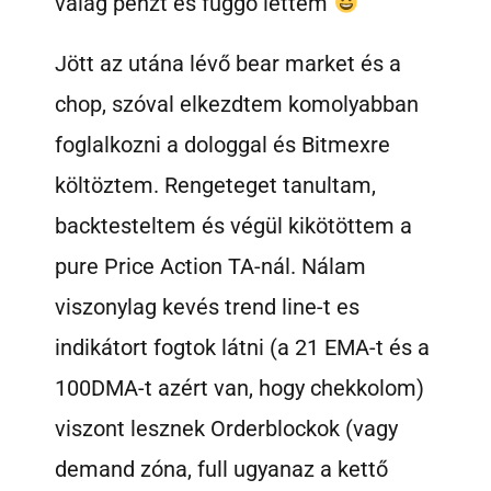
valag pénzt és függő lettem
Jött az utána lévő bear market és a
chop, szóval elkezdtem komolyabban
foglalkozni a dologgal és Bitmexre
költöztem. Rengeteget tanultam,
backtesteltem és végül kikötöttem a
pure Price Action TA-nál. Nálam
viszonylag kevés trend line-t es
indikátort fogtok látni (a 21 EMA-t és a
100DMA-t azért van, hogy chekkolom)
viszont lesznek Orderblockok (vagy
demand zóna, full ugyanaz a kettő