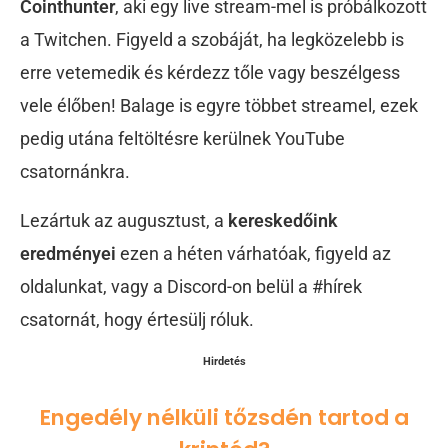
Cointhunter
, aki egy live stream-mel is próbálkozott
a Twitchen. Figyeld a szobáját, ha legközelebb is
erre vetemedik és kérdezz tőle vagy beszélgess
vele élőben! Balage is egyre többet streamel, ezek
pedig utána feltöltésre kerülnek YouTube
csatornánkra.
Lezártuk az augusztust, a
kereskedőink
eredményei
ezen a héten várhatóak, figyeld az
oldalunkat, vagy a Discord-on belül a #hírek
csatornát, hogy értesülj róluk.
Hirdetés
Engedély nélküli tőzsdén tartod a