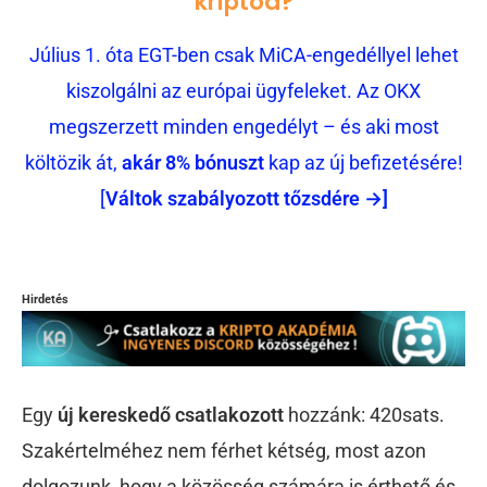
kriptód?
Július 1. óta EGT-ben csak MiCA-engedéllyel lehet
kiszolgálni az európai ügyfeleket. Az OKX
megszerzett minden engedélyt – és aki most
költözik át,
akár 8% bónuszt
kap az új befizetésére!
[
Váltok szabályozott tőzsdére →]
Hirdetés
Egy
új kereskedő csatlakozott
hozzánk: 420sats.
Szakértelméhez nem férhet kétség, most azon
dolgozunk, hogy a közösség számára is érthető és