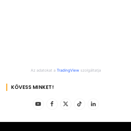
Az adatokat a
TradingView
szolgáltatja
KÖVESS MINKET!
YouTube
Facebook
X
TikTok
LinkedIn
(Twitter)