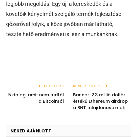
legjobb megoldás. Egy új, a kereskedők és a
követőik kényelmét szolgáló termék fejlesztése
gőzerővel folyik, a közeljövőben már látható,
tesztelhető eredményei is lesz a munkánknak.
ELŐZŐ CIKK
KÖVETKEZŐ CIKK
5 dolog, amit nem tudtál
Bancor: 2.3 millió dollár
a Bitcoinról
értékű Ethereum airdrop
a BNT tulajdonosoknak
NEKED AJÁNLOTT