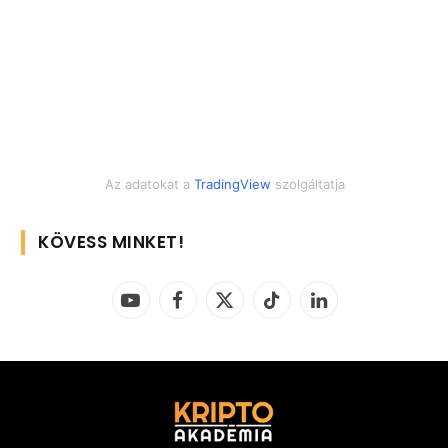
Az adatokat a
TradingView
szolgáltatja
KÖVESS MINKET!
YouTube
Facebook
X
TikTok
LinkedIn
(Twitter)