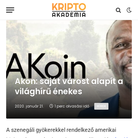
Akon: saját várost alapít a
világhírű énekes
2020. január 21.
1 perc olvasási idő
HÍREK
A szenegáli gyökerekkel rendelkező amerikai