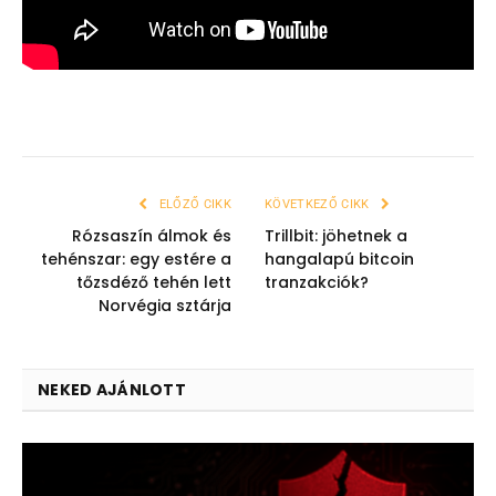
ELŐZŐ CIKK
KÖVETKEZŐ CIKK
Rózsaszín álmok és
Trillbit: jöhetnek a
tehénszar: egy estére a
hangalapú bitcoin
tőzsdéző tehén lett
tranzakciók?
Norvégia sztárja
NEKED AJÁNLOTT