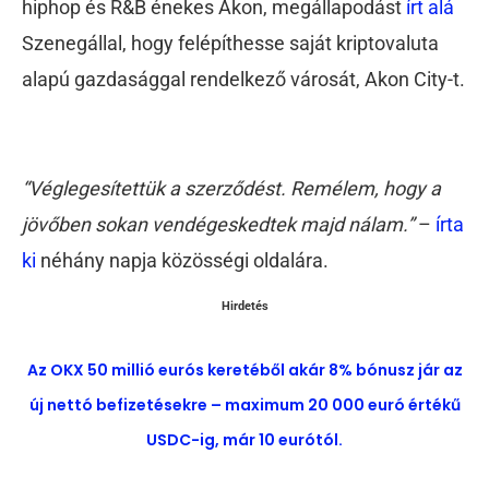
hiphop és R&B énekes Akon, megállapodást
írt alá
Szenegállal, hogy felépíthesse saját kriptovaluta
alapú gazdasággal rendelkező városát, Akon City-t.
“Véglegesítettük a szerződést. Remélem, hogy a
jövőben sokan vendégeskedtek majd nálam.”
–
írta
ki
néhány napja közösségi oldalára.
Hirdetés
Az OKX 50 millió eurós keretéből akár 8% bónusz jár az
új nettó befizetésekre – maximum 20 000 euró értékű
USDC-ig, már 10 eurótól.