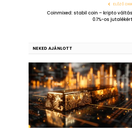
ELŐZŐ CIK
Coinmixed: stabil coin – kripto váltá
0.1%-os jutalékér
NEKED AJÁNLOTT