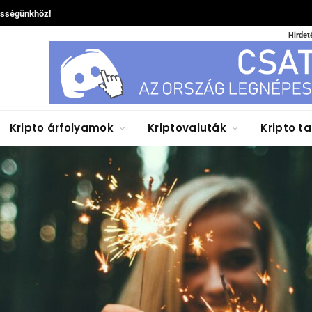
össégünkhöz!
Hirdet
Kripto árfolyamok
Kriptovaluták
Kripto t