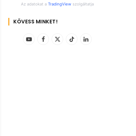
Az adatokat a
TradingView
szolgáltatja
KÖVESS MINKET!
YouTube
Facebook
X
TikTok
LinkedIn
(Twitter)