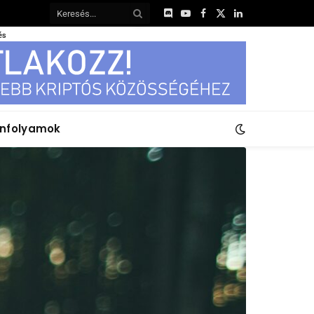
Discord
YouTube
Facebook
X
LinkedIn
(Twitter)
és
anfolyamok