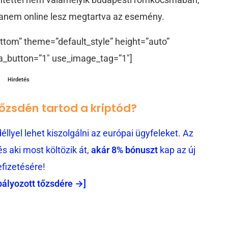
 hanem online lesz megtartva az esemény.
ttom” theme=”default_style” height=”auto”
a_button=”1″ use_image_tag=”1″]
Hirdetés
tőzsdén tartod a kriptód?
llyel lehet kiszolgálni az európai ügyfeleket. Az
 aki most költözik át,
akár 8% bónuszt
kap az új
efizetésére!
bályozott tőzsdére →]