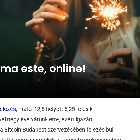
i ma este, online!
felezés
, mától 12,5 helyett 6,25 re esik
el négy éve várunk erre, ezért igazán
a Bitcoin Budapest szervezésében felezés buli
kintettel nem valamelyik budapesti romkocsmában,