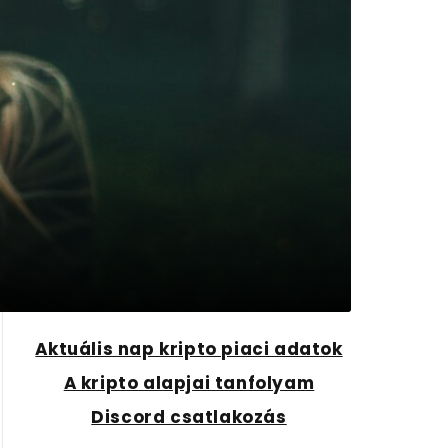
Aktuális nap kripto piaci adatok
A kripto alapjai tanfolyam
Discord csatlakozás