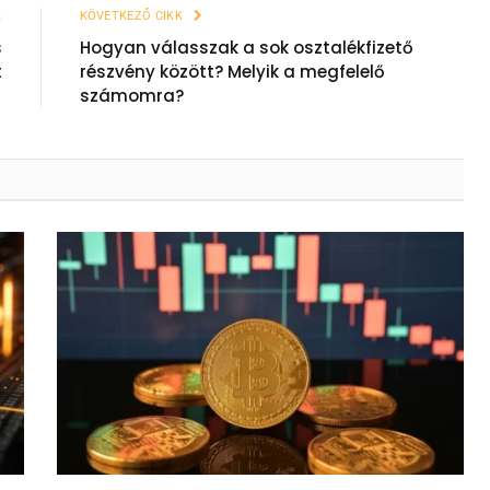
K
KÖVETKEZŐ CIKK
s
Hogyan válasszak a sok osztalékfizető
t
részvény között? Melyik a megfelelő
számomra?