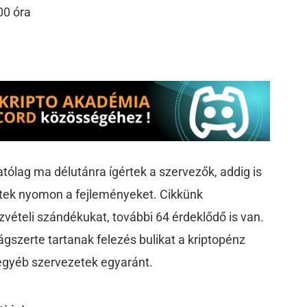
00 óra
atólag ma délutánra ígértek a szervezők, addig is
tek nyomon a fejleményeket. Cikkünk
zvételi szándékukat, további 64 érdeklődő is van.
szerte tartanak felezés bulikat a kriptopénz
 egyéb szervezetek egyaránt.