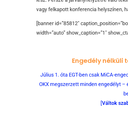
vagy felkapott konferencia helyszínen,
[banner id=”85812″ caption_position=”bo
width=”auto” show_caption=”1″ show_ct
Engedély nélküli 
Július 1. óta EGT-ben csak MiCA-engedé
OKX megszerzett minden engedélyt – és
b
[
Váltok sza