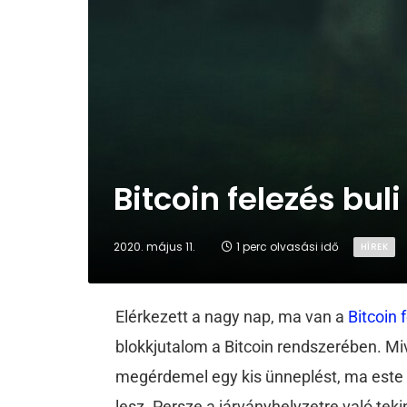
Bitcoin felezés bul
2020. május 11.
1 perc olvasási idő
HÍREK
Elérkezett a nagy nap, ma van a
Bitcoin 
blokkjutalom a Bitcoin rendszerében. Miv
megérdemel egy kis ünneplést, ma este 
lesz. Persze a járványhelyzetre való te