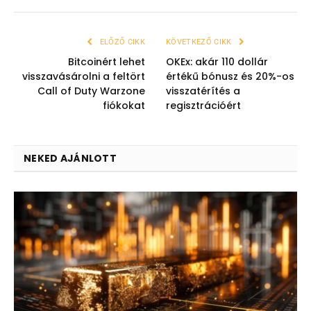
ELŐZŐ CIKK
KÖVETKEZŐ CIKK
Bitcoinért lehet
OKEx: akár 110 dollár
visszavásárolni a feltört
értékű bónusz és 20%-os
Call of Duty Warzone
visszatérítés a
fiókokat
regisztrációért
NEKED AJÁNLOTT