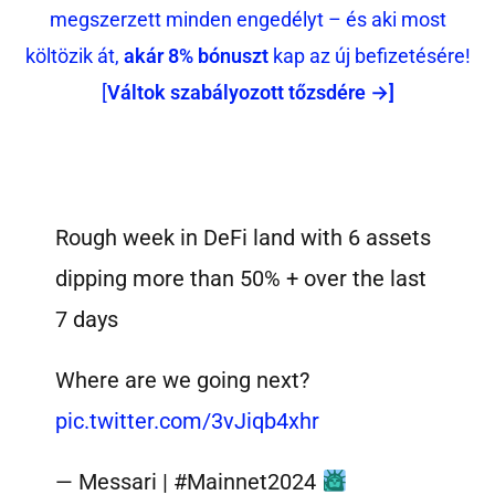
megszerzett minden engedélyt – és aki most
költözik át,
akár 8% bónuszt
kap az új befizetésére!
[
Váltok szabályozott tőzsdére →]
Rough week in DeFi land with 6 assets
dipping more than 50% + over the last
7 days
Where are we going next?
pic.twitter.com/3vJiqb4xhr
— Messari | #Mainnet2024