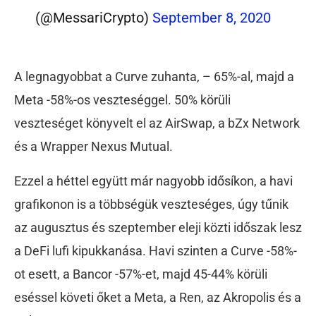
(@MessariCrypto)
September 8, 2020
A legnagyobbat a Curve zuhanta, – 65%-al, majd a
Meta -58%-os veszteséggel. 50% körüli
veszteséget könyvelt el az AirSwap, a bZx Network
és a Wrapper Nexus Mutual.
Ezzel a héttel együtt már nagyobb idősíkon, a havi
grafikonon is a többségük veszteséges, úgy tűnik
az augusztus és szeptember eleji közti időszak lesz
a DeFi lufi kipukkanása. Havi szinten a Curve -58%-
ot esett, a Bancor -57%-et, majd 45-44% körüli
eséssel követi őket a Meta, a Ren, az Akropolis és a