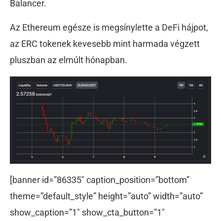
Balancer.
Az Ethereum egésze is megsínylette a DeFi hájpot,
az ERC tokenek kevesebb mint harmada végzett
pluszban az elmúlt hónapban.
[banner id=”86335″ caption_position=”bottom”
theme=”default_style” height=”auto” width=”auto”
show_caption=”1″ show_cta_button=”1″