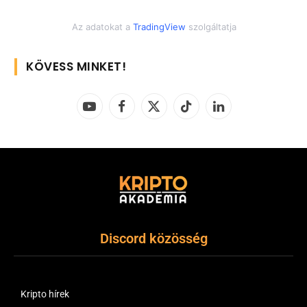
Az adatokat a
TradingView
szolgáltatja
KÖVESS MINKET!
YouTube
Facebook
X
TikTok
LinkedIn
(Twitter)
Discord közösség
Kripto hírek