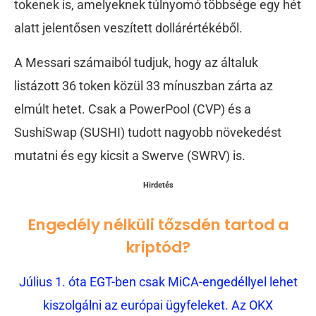
tokenek is, amelyeknek túlnyomó többsége egy hét
alatt jelentősen veszített dollárértékéből.
A Messari számaiból tudjuk, hogy az általuk
listázott 36 token közül 33 mínuszban zárta az
elmúlt hetet. Csak a PowerPool (CVP) és a
SushiSwap (SUSHI) tudott nagyobb növekedést
mutatni és egy kicsit a Swerve (SWRV) is.
Hirdetés
Engedély nélküli tőzsdén tartod a
kriptód?
Július 1. óta EGT-ben csak MiCA-engedéllyel lehet
kiszolgálni az európai ügyfeleket. Az OKX