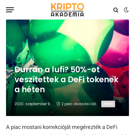
Durran a lufi? 50%-ot
veszítettek a DeFi tokenek
a héten
2020. szeptember 9.
2 perc olvasási idő
HÍREK
A piac mostani korrekcióját megérezték a DeFi