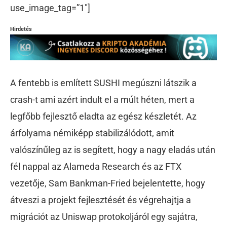
use_image_tag=”1″]
Hirdetés
A fentebb is említett SUSHI megúszni látszik a
crash-t ami azért indult el a múlt héten, mert a
legfőbb fejlesztő eladta az egész készletét. Az
árfolyama némiképp stabilizálódott, amit
valószínűleg az is segített, hogy a nagy eladás után
fél nappal az Alameda Research és az FTX
vezetője, Sam Bankman-Fried bejelentette, hogy
átveszi a projekt fejlesztését és végrehajtja a
migrációt az Uniswap protokoljáról egy sajátra,