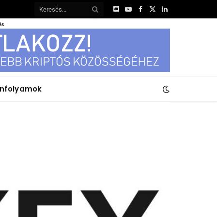
Discord
YouTube
Facebook
X
LinkedIn
(Twitter)
és
anfolyamok