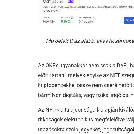
Ma délelőtt az alábbi éves hozamokat
Az OKEx ugyanakkor nem csak a DeFi, h
előtt tartani, melyek egyike az NFT sze
kriptopénzekkel össze nem cserélhető to
bármilyen digitális, vagy fizikai ingó és 
Az NFT-k a tulajdonságaik alapján kivál
ritkaságok elektronikus megfelelőivé vá
utazásokra szóló jegyeket, jogosultságo