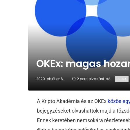
OKEx: magas hoza
2020. október 6.
2 perc olvasási idő
HÍREK
A Kripto Akadémia és az OKEx
közös eg
bejegyzéseket olvashattok majd a tőzsdé
Ennek keretében nemsokára részletesebb
illetve hazai képviselőjüket is igyekszü