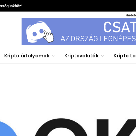
össégünkhöz!
Hirdet
Kripto árfolyamok
Kriptovaluták
Kripto t