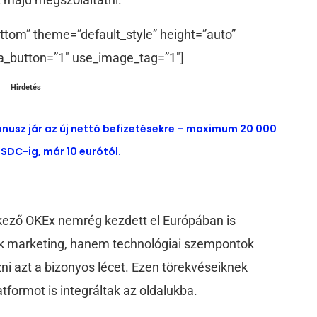
ttom” theme=”default_style” height=”auto”
a_button=”1″ use_image_tag=”1″]
Hirdetés
ónusz jár az új nettó befizetésekre – maximum 20 000
SDC-ig, már 10 eurótól.
elkező OKEx nemrég kezdett el Európában is
ak marketing, hanem technológiai szempontok
zni azt a bizonyos lécet. Ezen törekvéseiknek
formot is integráltak az oldalukba.