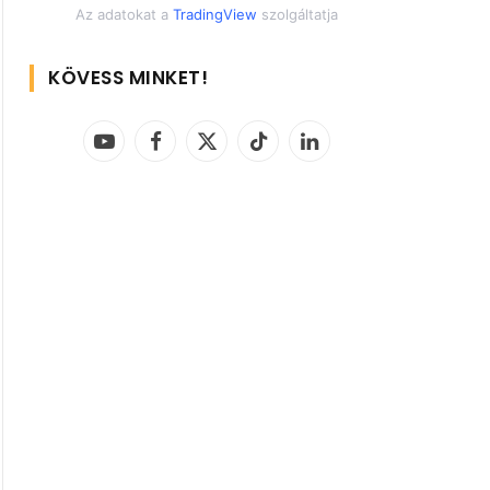
Az adatokat a
TradingView
szolgáltatja
KÖVESS MINKET!
YouTube
Facebook
X
TikTok
LinkedIn
(Twitter)