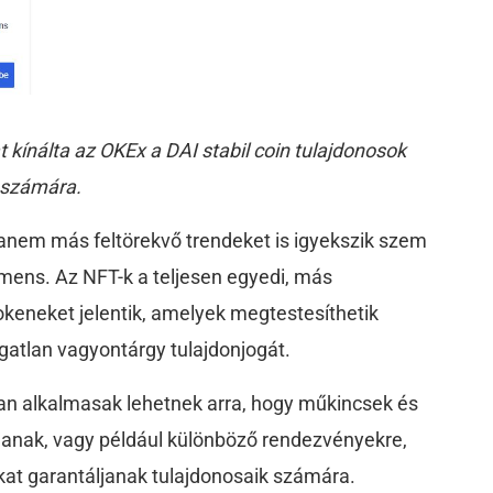
 kínálta az OKEx a DAI stabil coin tulajdonosok
számára.
anem más feltörekvő trendeket is igyekszik szem
gmens. Az NFT-k a teljesen egyedi, más
keneket jelentik, amelyek megtestesíthetik
ingatlan vagyontárgy tulajdonjogát.
óan alkalmasak lehetnek arra, hogy műkincsek és
ljanak, vagy például különböző rendezvényekre,
kat garantáljanak tulajdonosaik számára.