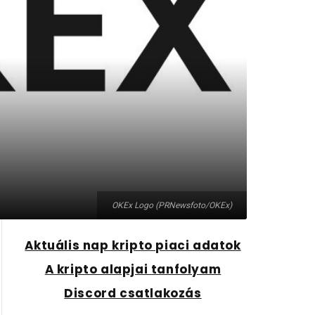
OKEx Logo (PRNewsfoto/OKEx)
Aktuális nap kripto piaci adatok
A kripto alapjai tanfolyam
Discord csatlakozás