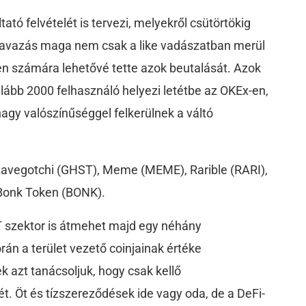
ató felvételét is tervezi, melyekről csütörtökig
szavazás maga nem csak a like vadászatban merül
ken számára lehetővé tette azok beutalását. Azok
alább 2000 felhasználó helyezi letétbe az OKEx-en,
nagy valószínűséggel felkerülnek a váltó
 Aavegotchi (GHST), Meme (MEME), Rarible (RARI),
Bonk Token (BONK).
T szektor is átmehet majd egy néhány
án a terület vezető coinjainak értéke
azt tanácsoljuk, hogy csak kellő
t. Öt és tízszereződések ide vagy oda, de a DeFi-