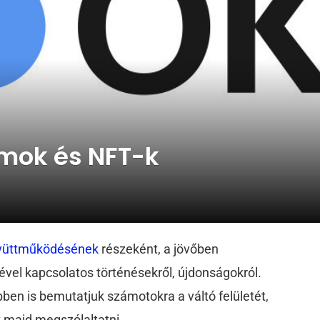
mok és NFT-k
yüttműködésének
részeként, a jövőben
vel kapcsolatos történésekről, újdonságokról.
en is bemutatjuk számotokra a váltó felületét,
nk majd megszólaltatni.