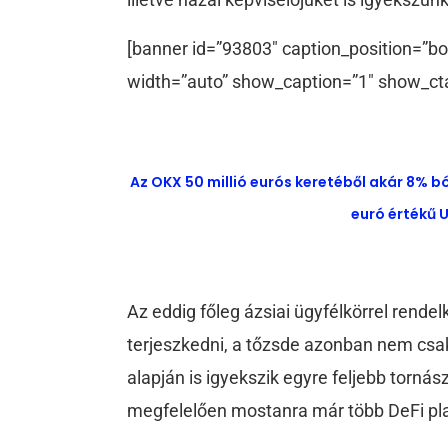
[banner id=”93803″ caption_position=”bo
width=”auto” show_caption=”1″ show_ct
Az OKX 50 millió eurós keretéből akár 8% b
euró értékű U
Az eddig főleg ázsiai ügyfélkörrel rend
terjeszkedni, a tőzsde azonban nem cs
alapján is igyekszik egyre feljebb tornás
megfelelően mostanra már több DeFi plat