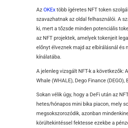
Az
OKEx
több ígéretes NFT token szolgált
szavazhatnak az oldal felhasználói. A 
ki, mert a tőzsde minden potenciális to
az NFT projektek, amelyek tokenjeit leg
előnyt élveznek majd az elbírálásnál és 
kínálatába.
A jelenleg vizsgált NFT-k a következők:
Whale (WHALE), Dego Finance (DEGO), 
Sokan vélik úgy, hogy a DeFi után az NF
hetes/hónapos mini bika piacon, mely sor
megsokszorozódik, azonban mindenkinek 
körültekintéssel fektesse ezekbe a pénzé