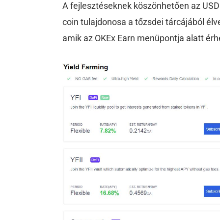
A fejlesztéseknek köszönhetően az USDC
coin tulajdonosa a tőzsdei tárcájából él
amik az OKEx Earn menüpontja alatt érhe