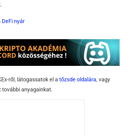
.
 DeFi nyár
Ex-ről, látogassatok el a
tőzsde oldalára
, vagy
t további anyagainkat.