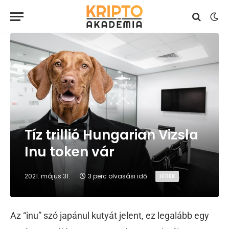
Tíz trillió Hungarian Vizsla
Inu token vár
2021. május 31.
3 perc olvasási idő
HÍREK
Az “inu” szó japánul kutyát jelent, ez legalább egy