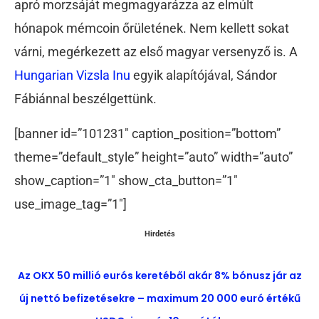
apró morzsáját megmagyarázza az elmúlt
hónapok mémcoin őrületének. Nem kellett sokat
várni, megérkezett az első magyar versenyző is. A
Hungarian Vizsla Inu
egyik alapítójával, Sándor
Fábiánnal beszélgettünk.
[banner id=”101231″ caption_position=”bottom”
theme=”default_style” height=”auto” width=”auto”
show_caption=”1″ show_cta_button=”1″
use_image_tag=”1″]
Hirdetés
Az OKX 50 millió eurós keretéből akár 8% bónusz jár az
új nettó befizetésekre – maximum 20 000 euró értékű