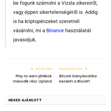
be fogunk számolni a Vizsla sikereiről,
vagy éppen sikertelenségéről is. Addig
is ha kriptopénzeket szeretnél
vásárolni, mi a
Binance
használatát
javasoljuk.
ELŐZŐ CIKK
KÖVETKEZŐ CIKK
Play to earn játékok
Bitcoin bányászatba
második rész: Upland
kezdett a BlockFi
NEKED AJÁNLOTT