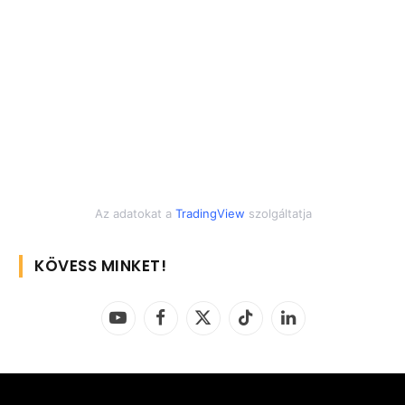
Az adatokat a
TradingView
szolgáltatja
KÖVESS MINKET!
YouTube
Facebook
X
TikTok
LinkedIn
(Twitter)