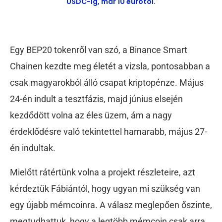
USDC-ig, már 10 eurótól.
Egy BEP20 tokenről van szó, a Binance Smart
Chainen kezdte meg életét a vizsla, pontosabban a
csak magyarokból álló csapat kriptopénze. Május
24-én indult a tesztfázis, majd június elsején
kezdődött volna az éles üzem, ám a nagy
érdeklődésre való tekintettel hamarabb, május 27-
én indultak.
Mielőtt rátértünk volna a projekt részleteire, azt
kérdeztük Fábiántól, hogy ugyan mi szükség van
egy újabb mémcoinra. A válasz meglepően őszinte,
megtudhattuk, hogy a legtöbb mémcoin csak arra