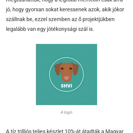
jó, hogy gyorsan sokat keressenek azok, akik jókor
szállnak be, ezzel szemben az ő projektjükben
legalább van egy jótékonysági szál is.
A logó.
A tíz trilliós teljes készlet 10%-át átadták a Magyar