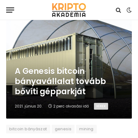
A Genesis bitcoin
bányavállalat tovább
bővíti gépparkját
2021. június 20.
2 perc olvasási idő
HÍREK
bitcoin bányászat
genesis
mining