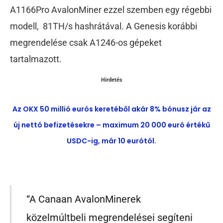
A1166Pro AvalonMiner ezzel szemben egy régebbi
modell, 81TH/s hashrátával. A Genesis korábbi
megrendelése csak A1246-os gépeket
tartalmazott.
Hirdetés
Az OKX 50 millió eurós keretéből akár 8% bónusz jár az
új nettó befizetésekre – maximum 20 000 euró értékű
USDC-ig, már 10 eurótól.
“A Canaan AvalonMinerek
közelmúltbeli megrendelései segíteni