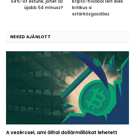
54%-ot estünk, jöhet az
Kripto-hívőből lett éles
újabb 54 mínusz?
kritikus a
sztárközgazdász
NEKED AJÁNLOTT
A vezércsel, ami álltal dollármilliókat lehetett