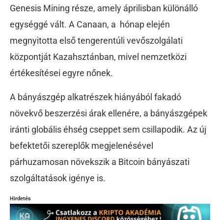
Genesis Mining része, amely áprilisban különálló
egységgé vált. A Canaan, a hónap elején
megnyitotta első tengerentúli vevőszolgálati
központját Kazahsztánban, mivel nemzetközi
értékesítései egyre nőnek.
A bányászgép alkatrészek hiányából fakadó
növekvő beszerzési árak ellenére, a bányászgépek
iránti globális éhség cseppet sem csillapodik. Az új
befektetői szereplők megjelenésével
párhuzamosan növekszik a Bitcoin bányászati
szolgáltatások igénye is.
Hirdetés