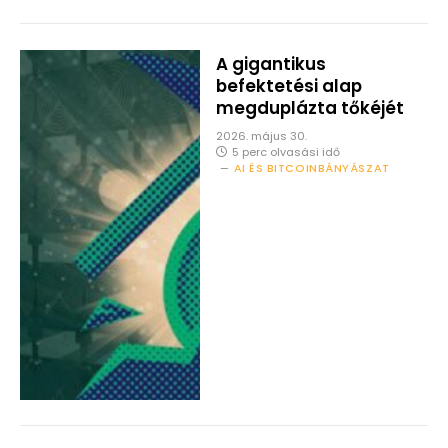
A gigantikus
befektetési alap
megduplázta tőkéjét
2026. május 30.
5 perc olvasási idő
AI ÉS BITCOINBÁNYÁSZAT