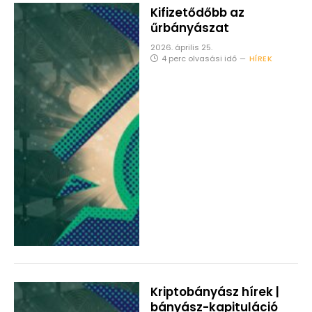
Kifizetődőbb az
űrbányászat
2026. április 25.
4 perc olvasási idő
HÍREK
Kriptobányász hírek |
bányász-kapituláció