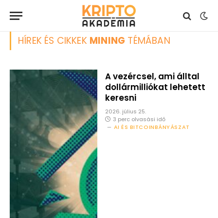
HÍREK ÉS CIKKEK
MINING
TÉMÁBAN
A vezércsel, ami álltal
dollármilliókat lehetett
keresni
2026. július 25.
3 perc olvasási idő
AI ÉS BITCOINBÁNYÁSZAT