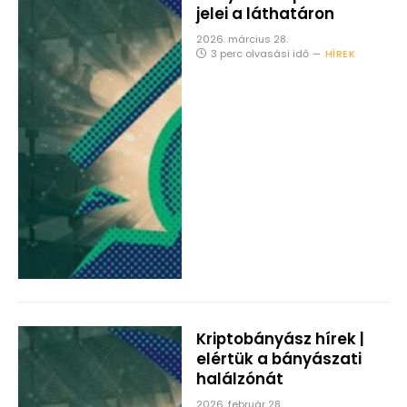
jelei a láthatáron
2026. március 28.
3 perc olvasási idő
HÍREK
Kriptobányász hírek |
elértük a bányászati
halálzónát
2026. február 28.