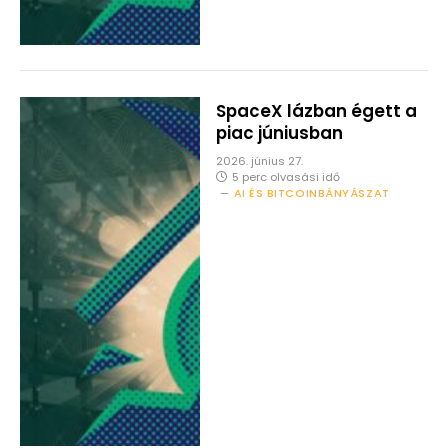
SpaceX lázban égett a
piac júniusban
2026. június 27.
5 perc olvasási idő
AI ÉS BITCOINBÁNYÁSZAT