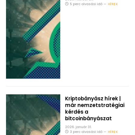
5 perc olvasási idő
HÍREK
Kriptobányász hírek |
már nemzetstratégiai
kérdés a
bitcoinbányászat
2026. január 31.
3 perc olvasási idő
HÍREK