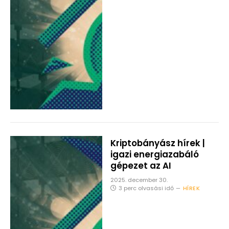
Kriptobányász hírek |
igazi energiazabáló
gépezet az AI
2025. december 30.
3 perc olvasási idő
HÍREK