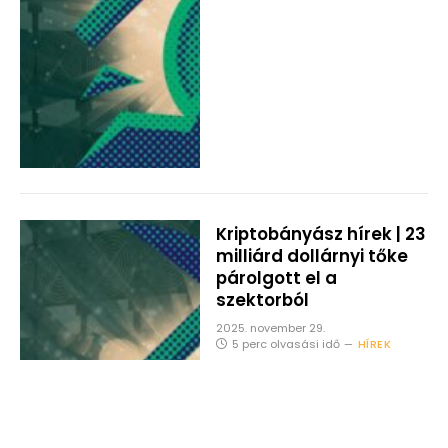
Kriptobányász hírek | 23
milliárd dollárnyi tőke
párolgott el a
szektorból
2025. november 29.
5 perc olvasási idő
HÍREK