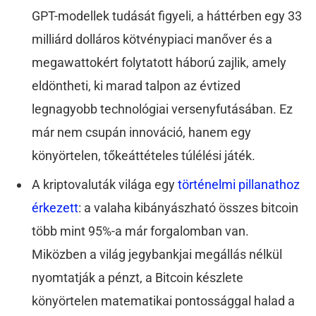
GPT-modellek tudását figyeli, a háttérben egy 33
milliárd dolláros kötvénypiaci manőver és a
megawattokért folytatott háború zajlik, amely
eldöntheti, ki marad talpon az évtized
legnagyobb technológiai versenyfutásában. Ez
már nem csupán innováció, hanem egy
könyörtelen, tőkeáttételes túlélési játék.
A kriptovaluták világa egy
történelmi pillanathoz
érkezett
: a valaha kibányászható összes bitcoin
több mint 95%-a már forgalomban van.
Miközben a világ jegybankjai megállás nélkül
nyomtatják a pénzt, a Bitcoin készlete
könyörtelen matematikai pontossággal halad a