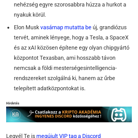
nehézség egyre szorosabbra húzza a hurkot a
nyakuk körül.
Elon Musk
vasárnap mutatta be
új, grandiózus
tervét, aminek lényege, hogy a Tesla, a SpaceX
és az xAI közösen építene egy olyan chipgyártó
központot Texasban, ami hosszabb távon
nemcsak a földi mesterségesintelligencia-
rendszereket szolgálná ki, hanem az űrbe
telepített adatközpontokat is.
Hirdetés
Legyél Te is
megújult VIP tag a Discord