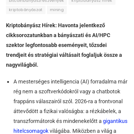
bitcoinbányászrészvények
kriptobányász hírek
kriptobányászat
mining
Kriptobányász Hírek: Havonta jelentkező
cikksorozatunkban a bányászati és AI/HPC
szektor legfontosabb eseményeit, tőzsdei
trendjeit és stratégiai váltásait foglaljuk össze a
nagyvilágból.
A mesterséges intelligencia (AI) forradalma már
rég nem a szoftverkódokról vagy a chatbotok
frappáns válaszairól szól. 2026-ra a frontvonal
áttevődött a fizikai valóságba: a rézkábelek, a
transzformátorok és mindenekelőtt a
gigantikus
hitelcsomagok
világába. Miközben a világ a