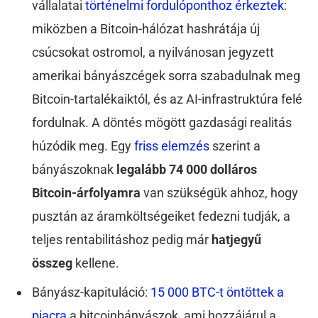
vállalatai
történelmi fordulóponthoz érkeztek
:
miközben a Bitcoin-hálózat hashrátája új
csúcsokat ostromol, a nyilvánosan jegyzett
amerikai bányászcégek sorra szabadulnak meg
Bitcoin-tartalékaiktól, és az AI-infrastruktúra felé
fordulnak. A döntés mögött gazdasági realitás
húzódik meg. Egy
friss elemzés
szerint a
bányászoknak
legalább 74 000 dolláros
Bitcoin-árfolyamra
van szükségük ahhoz, hogy
pusztán az áramköltségeiket fedezni tudják, a
teljes rentabilitáshoz pedig már
hatjegyű
összeg
kellene.
Bányász-kapituláció:
15 000 BTC-t öntöttek a
piacra
a bitcoinbányászok, ami hozzájárul a