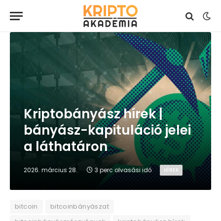
Kriptobányász hírek |
bányász-kapituláció jelei
a láthatáron
2026. március 28.
3 perc olvasási idő
HÍREK
bitcoin
bitcoinbányászat