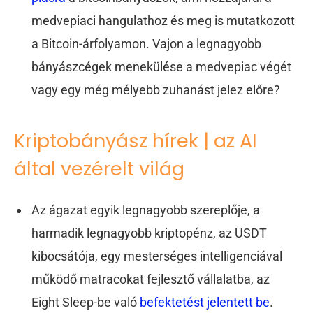
medvepiaci hangulathoz és meg is mutatkozott
a Bitcoin-árfolyamon. Vajon a legnagyobb
bányászcégek menekülése a medvepiac végét
vagy egy még mélyebb zuhanást jelez előre?
Kriptobányász hírek | az AI
által vezérelt világ
Az ágazat egyik legnagyobb szereplője, a
harmadik legnagyobb kriptopénz, az USDT
kibocsátója, egy mesterséges intelligenciával
működő matracokat fejlesztő vállalatba, az
Eight Sleep-be való
befektetést jelentett be
.