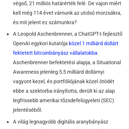
végső, 21 milliós határérték felé. De vajon miért
kell még 114 évet várnunk az utolsó morzsákra,
és mit jelent ez számunkra?
A Leopold Aschenbrenner, a ChatGPT-t fejlesztő
OpenAI egykori kutatója
közel 1 milliárd dollárt
fektetett bitcoinbányász vállalatokba
.
Aschenbrenner befektetési alapja, a Situational
Awareness jelenleg 5,5 milliárd dollárnyi
vagyont kezel, és portfóliójának közel ötödét
ebbe a szektorba irányította, derült ki az alap
legfrissebb amerikai tőzsdefelügyeleti (SEC)
jelentéséből.
A világ legnagyobb digitális aranybányász