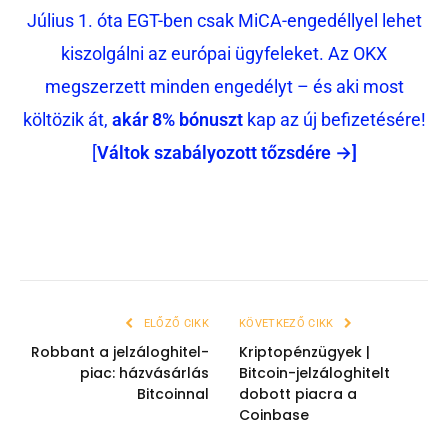
Július 1. óta EGT-ben csak MiCA-engedéllyel lehet
kiszolgálni az európai ügyfeleket. Az OKX
megszerzett minden engedélyt – és aki most
költözik át,
akár 8% bónuszt
kap az új befizetésére!
[
Váltok szabályozott tőzsdére →]
ELŐZŐ CIKK
KÖVETKEZŐ CIKK
Robbant a jelzáloghitel-
Kriptopénzügyek |
piac: házvásárlás
Bitcoin-jelzáloghitelt
Bitcoinnal
dobott piacra a
Coinbase