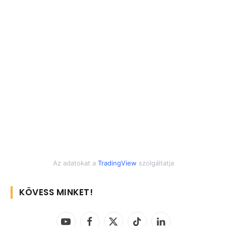
Az adatokat a
TradingView
szolgáltatja
KÖVESS MINKET!
YouTube
Facebook
X
TikTok
LinkedIn