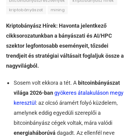
bitcoinbányászrészvények
kriptobányász hírek
kriptobányászat
mining
Kriptobányász Hírek: Havonta jelentkező
cikksorozatunkban a bányászati és AI/HPC
szektor legfontosabb eseményeit, tőzsdei
trendjeit és stratégiai váltásait foglaljuk össze a
nagyvilágból.
Sosem volt ekkora a tét. A
bitcoin
bányászat
világa 2026-ban
gyökeres átalakuláson megy
keresztül
: az olcsó áramért folyó küzdelem,
amelynek eddig egyedüli szereplői a
bitcoinbányász cégek voltak, mára valódi
energiaháborúvá
dagadt. Az ellenfél neve