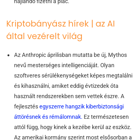
hajlandó fizetni a piac.
Kriptobányász hírek | az AI
által vezérelt világ
Az Anthropic áprilisban mutatta be új, Mythos
nevű mesterséges intelligenciáját. Olyan
szoftveres sérülékenységeket képes megtalálni
és kihasználni, amiket eddig évtizedek óta
használt rendszerekben sem vettek észre. A
fejlesztés
egyszerre hangzik kiberbiztonsági
áttörésnek és rémálomnak.
Ez természetesen
attól függ
, hogy kinek a kezébe kerül az eszköz.
Az amerikai kormány szerint most elsősorban a