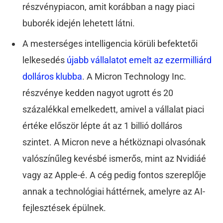
részvénypiacon, amit korábban a nagy piaci
buborék idején lehetett látni.
A mesterséges intelligencia körüli befektetői
lelkesedés
újabb vállalatot emelt az ezermilliárd
dolláros klubba
. A Micron Technology Inc.
részvénye kedden nagyot ugrott és 20
százalékkal emelkedett, amivel a vállalat piaci
értéke először lépte át az 1 billió dolláros
szintet. A Micron neve a hétköznapi olvasónak
valószínűleg kevésbé ismerős, mint az Nvidiáé
vagy az Apple-é. A cég pedig fontos szereplője
annak a technológiai háttérnek, amelyre az AI-
fejlesztések épülnek.