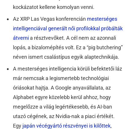
kockázatot kellene komolyan venni.
Az XRP Las Vegas konferencián
mesterséges
intelligenciával generált női profilokkal próbálták
átverni
a résztvevőket. A cél nem az azonnali
lopás, a bizalomépítés volt. Ez a “pig butchering”
néven ismert csalástípus egyik alaptechnikája.
A mesterséges intelligencia körüli befektetői láz
már nemcsak a legismertebb technológiai
óriásokat hajtja. A Google anyavállalata, az
Alphabet egyre közelebb kerül ahhoz, hogy
megelőzze a világ legértékesebb, és AI-ban
utazó cégének, az Nvidia-nak a piaci értékét.
Egy
japán vécégyártó részvényei is kilőttek
,