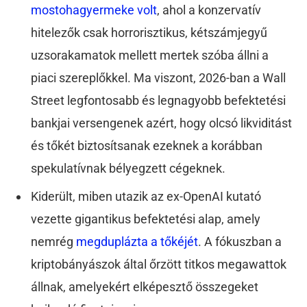
mostohagyermeke volt
, ahol a konzervatív
hitelezők csak horrorisztikus, kétszámjegyű
uzsorakamatok mellett mertek szóba állni a
piaci szereplőkkel. Ma viszont, 2026-ban a Wall
Street legfontosabb és legnagyobb befektetési
bankjai versengenek azért, hogy olcsó likviditást
és tőkét biztosítsanak ezeknek a korábban
spekulatívnak bélyegzett cégeknek.
Kiderült, miben utazik az ex-OpenAI kutató
vezette gigantikus befektetési alap, amely
nemrég
megduplázta a tőkéjét
. A fókuszban a
kriptobányászok által őrzött titkos megawattok
állnak, amelyekért elképesztő összegeket