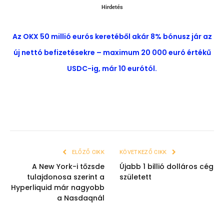
Hirdetés
Az OKX 50 millió eurós keretéből akár 8% bónusz jár az
új nettó befizetésekre – maximum 20 000 euró értékű
USDC-ig, már 10 eurótól.
ELŐZŐ CIKK
KÖVETKEZŐ CIKK
A New York-i tőzsde
Újabb 1 billió dolláros cég
tulajdonosa szerint a
született
Hyperliquid már nagyobb
a Nasdaqnál