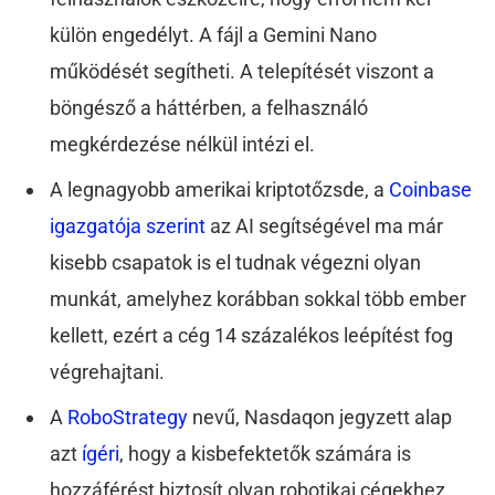
külön engedélyt. A fájl a Gemini Nano
működését segítheti. A telepítését viszont a
böngésző a háttérben, a felhasználó
megkérdezése nélkül intézi el.
A legnagyobb amerikai kriptotőzsde, a
Coinbase
igazgatója szerint
az AI segítségével ma már
kisebb csapatok is el tudnak végezni olyan
munkát, amelyhez korábban sokkal több ember
kellett, ezért a cég 14 százalékos leépítést fog
végrehajtani.
A
RoboStrategy
nevű, Nasdaqon jegyzett alap
azt
ígéri
, hogy a kisbefektetők számára is
hozzáférést biztosít olyan robotikai cégekhez,