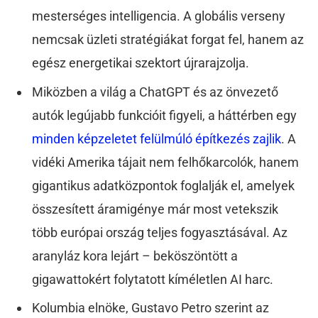
mesterséges intelligencia. A globális verseny
nemcsak üzleti stratégiákat forgat fel, hanem az
egész energetikai szektort újrarajzolja.
Miközben a világ a ChatGPT és az önvezető
autók legújabb funkcióit figyeli, a háttérben egy
minden képzeletet felülmúló építkezés zajlik
. A
vidéki Amerika tájait nem felhőkarcolók, hanem
gigantikus adatközpontok foglalják el, amelyek
összesített áramigénye már most vetekszik
több európai ország teljes fogyasztásával. Az
aranyláz kora lejárt – beköszöntött a
gigawattokért folytatott kíméletlen AI harc.
Kolumbia elnöke, Gustavo Petro szerint az