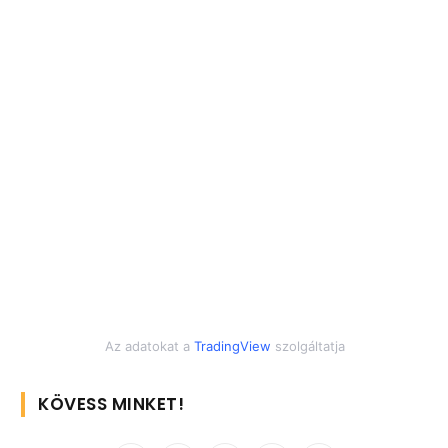
Az adatokat a
TradingView
szolgáltatja
KÖVESS MINKET!