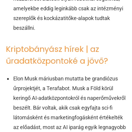
amelyekbe eddig leginkább csak az intézményi
szereplők és kockázatitőke-alapok tudtak
beszállni.
Kriptobányász hírek | az
űradatközpontoké a jövő?
Elon Musk máriusban mutatta be grandiózus
űrprojektjét, a Terafabot. Musk a Föld körül
keringő AI-adatközpontokról és naperőművekről
beszélt. Bár voltak, akik csak egyfajta sci-fi
látomásként és marketingfogásként értékelték
az előadást, most az AI iparág egyik legnagyobb