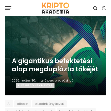
A gigantikus befektetési
alap megduplázta tőkéjét
2026. május 30.
5 perc olvasási idő
AI ÉS BITCOINBÁNYÁSZAT
AI
bitcoin
bitcoinbányászat