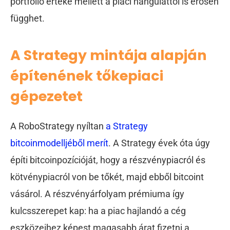
portfólió értéke mellett a piaci hangulattól is erősen
függhet.
A Strategy mintája alapján
építenének tőkepiaci
gépezetet
A RoboStrategy nyíltan
a Strategy
bitcoinmodelljéből merít
. A Strategy évek óta úgy
építi bitcoinpozícióját, hogy a részvénypiacról és
kötvénypiacról von be tőkét, majd ebből bitcoint
vásárol. A részvényárfolyam prémiuma így
kulcsszerepet kap: ha a piac hajlandó a cég
eszközeihez képest magasabb árat fizetni a