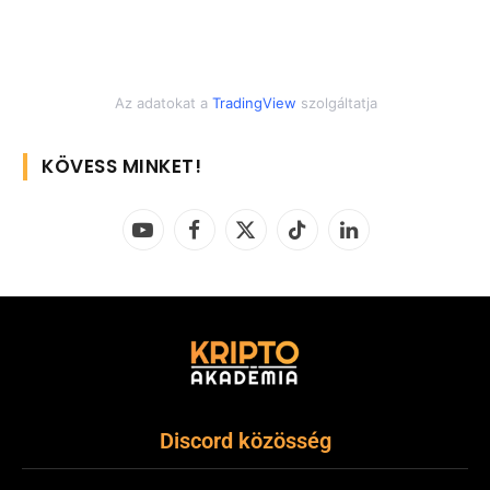
Az adatokat a
TradingView
szolgáltatja
KÖVESS MINKET!
YouTube
Facebook
X
TikTok
LinkedIn
(Twitter)
Discord közösség