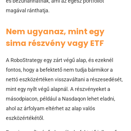
és bezuhanhatnak, ami az egész portfóliót
magával ránthatja.
Nem ugyanaz, mint egy
sima részvény vagy ETF
A RoboStrategy egy zárt végű alap, és ezeknél
fontos, hogy a befektető nem tudja bármikor a
nettó eszközértéken visszaváltani a részesedését,
mint egy nyílt végű alapnál. A részvényeket a
másodpiacon, például a Nasdaqon lehet eladni,
ahol az árfolyam eltérhet az alap valós
eszközértékétől.