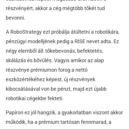
részvényért, akkor a cég mégtöbb tőkét tud
bevonni.
A RoboStrategy ezt próbálja átültetni a robotikára,
pénzügyi modelljének pedig a RISE nevet adta. Ez
négy elemből áll: tőkebevonás, befektetés,
skálázás és bővülés. Vagyis amikor az alap
részvénye prémiumon forog a nettó
eszközértékéhez képest, új részvények
kibocsátásával von be pénzt, majd ezt újabb
robotikai cégekbe fekteti.
Papíron ez jól hangzik, a gyakorlatban viszont akkor
működik, ha a prémium tartósan fennmarad, a