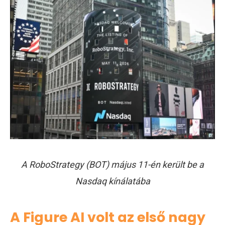
A RoboStrategy (BOT) május 11-én került be a
Nasdaq kínálatába
A Figure AI volt az első nagy