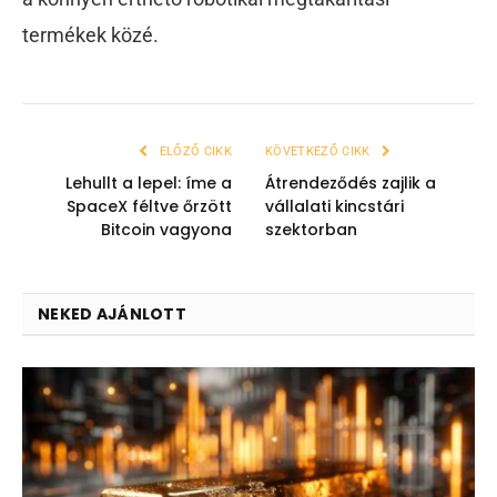
termékek közé.
ELŐZŐ CIKK
KÖVETKEZŐ CIKK
Lehullt a lepel: íme a
Átrendeződés zajlik a
SpaceX féltve őrzött
vállalati kincstári
Bitcoin vagyona
szektorban
NEKED AJÁNLOTT