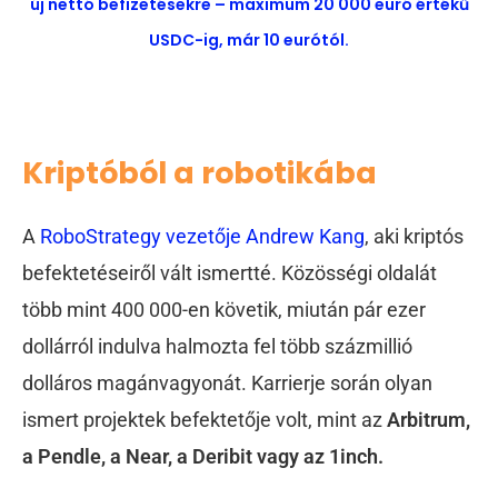
új nettó befizetésekre – maximum 20 000 euró értékű
USDC-ig, már 10 eurótól.
Kriptóból a robotikába
A
RoboStrategy vezetője Andrew Kang
, aki kriptós
befektetéseiről vált ismertté. Közösségi oldalát
több mint 400 000-en követik, miután pár ezer
dollárról indulva halmozta fel több százmillió
dolláros magánvagyonát. Karrierje során olyan
ismert
projektek befektetője volt, mint az
Arbitrum,
a Pendle, a Near, a Deribit vagy az 1inch.