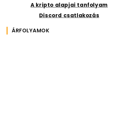
A kripto alapjai tanfolyam
Discord csatlakozás
ÁRFOLYAMOK