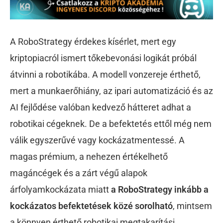
A RoboStrategy érdekes kísérlet, mert egy
kriptopiacról ismert tőkebevonási logikát próbál
átvinni a robotikába. A modell vonzereje érthető,
mert a munkaerőhiány, az ipari automatizáció és az
AI fejlődése valóban kedvező hátteret adhat a
robotikai cégeknek. De a befektetés ettől még nem
válik egyszerűvé vagy kockázatmentessé. A
magas prémium, a nehezen értékelhető
magáncégek és a zárt végű alapok
árfolyamkockázata miatt
a RoboStrategy inkább a
kockázatos befektetések közé sorolható
, mintsem
a könnyen érthető robotikai megtakarítási