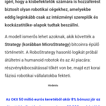
ígéri, hogy a kisbefektetők számára is hozzáférést
biztosít olyan robotikai cégekhez, amelyekbe
eddig leginkább csak az intézményi szereplők és
kockázatitőke-alapok tudtak beszállni.
A modell ismerős lehet azoknak, akik követték a
Strategy (korábban MicroStrategy)
bitcoinra épülő
történetét. A RoboStrategy hasonló logikát próbál
átültetni a humanoid robotok és az AI piacára:
részvénykibocsátással tőkét von be, majd ezt korai
fázisú robotikai vállalatokba fekteti.
Hirdetés
Az OKX 50 millió eurós keretéből akár 8% bónusz jár az