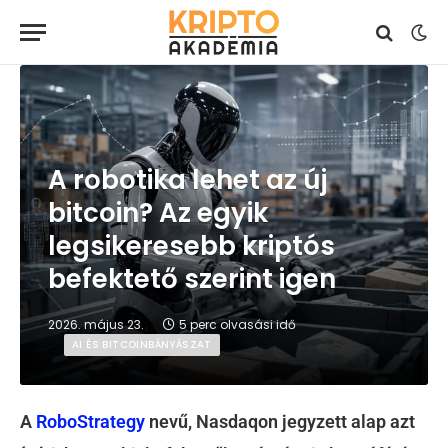
A robotika lehet az új
bitcoin? Az egyik
legsikeresebb kriptós
befektető szerint igen
2026. május 23.
5 perc olvasási idő
AI ÉS BITCOINBÁNYÁSZAT
A
RoboStrategy
nevű, Nasdaqon jegyzett alap azt