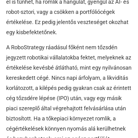
el is tűnhet, ha romlik a hangulat, gyengül az AI- és
robot-sztori, vagy a csökken a portfóliócégek
értékelése. Ez pedig jelentős veszteséget okozhat
egy kisbefektetőnek.
A RoboStrategy ráadásul főként nem tőzsdén
jegyzett robotikai vállalatokba fektet, melyeknek az
értékelése kevésbé átlátható, mint egy nyilvánosan
kereskedett cégé. Nincs napi árfolyam, a likviditás
korlátozott, a kilépés pedig gyakran csak az érintett
cég tőzsdére lépése (IPO) után, vagy egy másik
piaci szereplő által végrehajtott felvásárlása után
biztosított. Ha a tőkepiaci környezet romlik, a
cégértékelések könnyen nyomás alá kerülhetnek