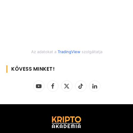
Az adatokat a
TradingView
szolgáltatja
KÖVESS MINKET!
YouTube
Facebook
X
TikTok
LinkedIn
(Twitter)