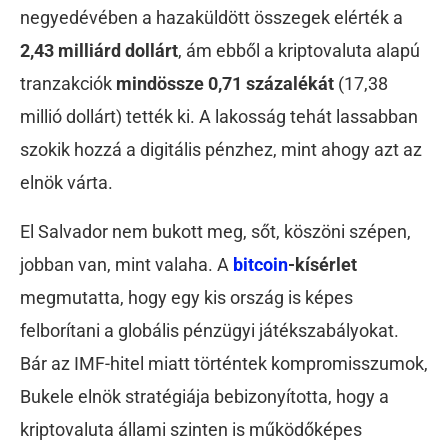
negyedévében a hazaküldött összegek elérték a
2,43 milliárd dollárt
, ám ebből a kriptovaluta alapú
tranzakciók
mindössze 0,71 százalékát
(17,38
millió dollárt) tették ki. A lakosság tehát lassabban
szokik hozzá a digitális pénzhez, mint ahogy azt az
elnök várta.
El Salvador nem bukott meg, sőt, köszöni szépen,
jobban van, mint valaha. A
bitcoin
-kísérlet
megmutatta, hogy egy kis ország is képes
felborítani a globális pénzügyi játékszabályokat.
Bár az IMF-hitel miatt történtek kompromisszumok,
Bukele elnök stratégiája bebizonyította, hogy a
kriptovaluta állami szinten is működőképes