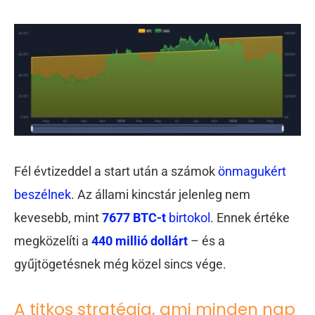
Fél évtizeddel a start után a számok
önmagukért
beszélnek
. Az állami kincstár jelenleg nem
kevesebb, mint
7677 BTC-t
birtokol
. Ennek értéke
megközelíti a
440 millió dollárt
– és a
gyűjtögetésnek még közel sincs vége.
A titkos stratégia, ami minden nap