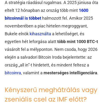
A stratégia ráadásul rugalmas. A 2025 júniusa óta
eltelt 12 hónapban az ország több mint
1600
bitcoinnál is többet
halmozott fel. Amikor 2025
novemberében a piac hirtelen megroggyant,
Bukele elnök
kihasználta
a lehetőséget, és
egyetlen hét leforgása alatt
több mint 1000 BTC-t
vásárolt fel a mélyponton. Nem csoda, hogy 2026
elején a salvadori Bitcoin Iroda bejelentette: az
ország „all in”-t hirdetett, és mindent feltesz a
bitcoinra
, valamint a
mesterséges intelligenciára
.
Kényszerű meghátrálás vagy
zseniális csel az IMF előtt?