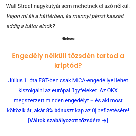
Wall Street nagykutyái sem mehetnek el szó nélkül.
Vajon mi áll a háttérben, és mennyi pénzt kaszált
eddig a bátor elnök?
Hirdetés
Engedély nélküli tőzsdén tartod a
kriptód?
Július 1. óta EGT-ben csak MiCA-engedéllyel lehet
kiszolgálni az európai ügyfeleket. Az OKX
megszerzett minden engedélyt – és aki most
költözik át,
akár 8% bónuszt
kap az új befizetésére!
[
Váltok szabályozott tőzsdére →]