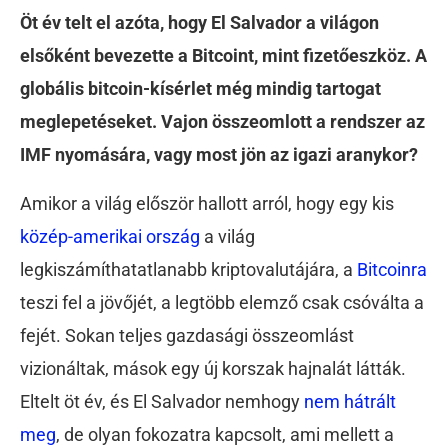
Öt év telt el azóta, hogy El Salvador a világon
elsőként bevezette a Bitcoint, mint fizetőeszköz. A
globális bitcoin-kísérlet még mindig tartogat
meglepetéseket. Vajon összeomlott a rendszer az
IMF nyomására, vagy most jön az igazi aranykor?
Amikor a világ először hallott arról, hogy egy kis
közép-amerikai ország
a világ
legkiszámíthatatlanabb kriptovalutájára, a
Bitcoinra
teszi fel a jövőjét, a legtöbb elemző csak csóválta a
fejét. Sokan teljes gazdasági összeomlást
vizionáltak, mások egy új korszak hajnalát látták.
Eltelt öt év, és El Salvador nemhogy
nem hátrált
meg
, de olyan fokozatra kapcsolt, ami mellett a