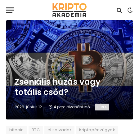
Zseniális húzás vagy
totális csőd?
2026. június 12.
4 perc olvasási idő
HÍREK
bitcoin
BTC
el salvador
kriptopénzügyek