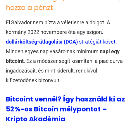
hozza a pénzt
El Salvador nem bízta a véletlenre a dolgot. A
kormány 2022 novembere óta egy szigorú
dollárköltség-átlagolási (DCA)
stratégiát követ
.
Minden egyes nap vásárolnak minimum
napi egy
bitcoint
. Ez a módszer segít kisimítani a piac durva
ingadozásait, és mint kiderült, rendkívül
kifizetődőnek bizonyult.
Bitcoint vennél? Így használd ki az
52%-os Bitcoin mélypontot –
Kripto Akadémia