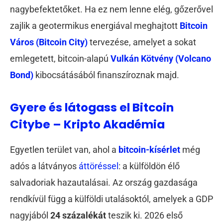
nagybefektetőket. Ha ez nem lenne elég, gőzerővel
zajlik a geotermikus energiával meghajtott
Bitcoin
Város (Bitcoin City)
tervezése, amelyet a sokat
emlegetett, bitcoin-alapú
Vulkán Kötvény (Volcano
Bond)
kibocsátásából finanszíroznak majd.
Gyere és látogass el Bitcoin
Citybe – Kripto Akadémia
Egyetlen terület van, ahol a
bitcoin-kísérlet
még
adós a látványos
áttöréssel
: a külföldön élő
salvadoriak hazautalásai. Az ország gazdasága
rendkívül függ a külföldi utalásoktól, amelyek a GDP
nagyjából
24 százalékát
teszik ki. 2026 első