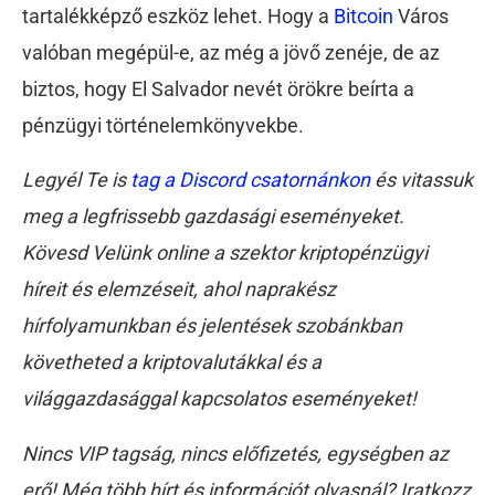
tartalékképző eszköz lehet. Hogy a
Bitcoin
Város
valóban megépül-e, az még a jövő zenéje, de az
biztos, hogy El Salvador nevét örökre beírta a
pénzügyi történelemkönyvekbe.
Legyél Te is
tag a Discord csatornánkon
és vitassuk
meg a legfrissebb gazdasági eseményeket.
Kövesd Velünk online a szektor kriptopénzügyi
híreit és elemzéseit, ahol naprakész
hírfolyamunkban és jelentések szobánkban
követheted a kriptovalutákkal és a
világgazdasággal kapcsolatos eseményeket!
Nincs VIP tagság, nincs előfizetés, egységben az
erő! Még több hírt és információt olvasnál? Iratkozz