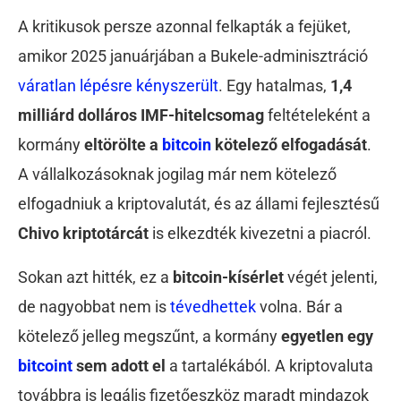
A kritikusok persze azonnal felkapták a fejüket,
amikor 2025 januárjában a Bukele-adminisztráció
váratlan lépésre kényszerült
. Egy hatalmas,
1,4
milliárd dolláros IMF-hitelcsomag
feltételeként a
kormány
eltörölte a
bitcoin
kötelező elfogadását
.
A vállalkozásoknak jogilag már nem kötelező
elfogadniuk a kriptovalutát, és az állami fejlesztésű
Chivo kriptotárcát
is elkezdték kivezetni a piacról.
Sokan azt hitték, ez a
bitcoin-kísérlet
végét jelenti,
de nagyobbat nem is
tévedhettek
volna. Bár a
kötelező jelleg megszűnt, a kormány
egyetlen egy
bitcoint
sem adott el
a tartalékából. A kriptovaluta
továbbra is legális fizetőeszköz maradt mindazok