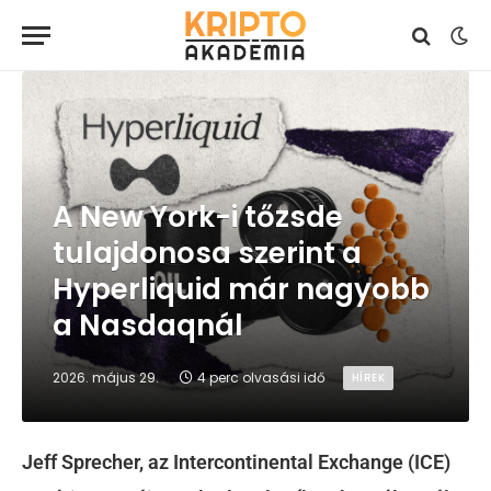
A New York-i tőzsde
tulajdonosa szerint a
Hyperliquid már nagyobb
a Nasdaqnál
2026. május 29.
4 perc olvasási idő
HÍREK
Jeff Sprecher, az Intercontinental Exchange (ICE)