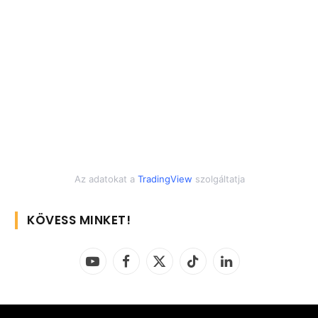
Az adatokat a
TradingView
szolgáltatja
KÖVESS MINKET!
YouTube
Facebook
X
TikTok
LinkedIn
(Twitter)