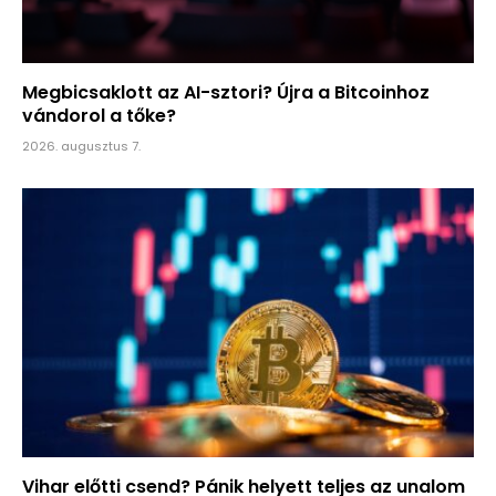
Megbicsaklott az AI-sztori? Újra a Bitcoinhoz
vándorol a tőke?
2026. augusztus 7.
Vihar előtti csend? Pánik helyett teljes az unalom