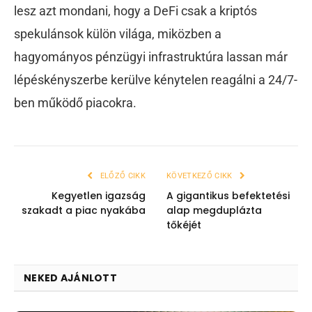
lesz azt mondani, hogy a DeFi csak a kriptós
spekulánsok külön világa, miközben a
hagyományos pénzügyi infrastruktúra lassan már
lépéskényszerbe kerülve kénytelen reagálni a 24/7-
ben működő piacokra.
ELŐZŐ CIKK
KÖVETKEZŐ CIKK
Kegyetlen igazság
A gigantikus befektetési
szakadt a piac nyakába
alap megduplázta
tőkéjét
NEKED AJÁNLOTT