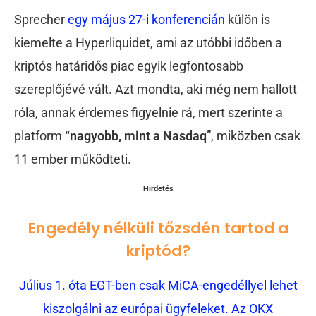
Sprecher
egy május 27-i konferencián
külön is
kiemelte a Hyperliquidet, ami az utóbbi időben a
kriptós határidős piac egyik legfontosabb
szereplőjévé vált. Azt mondta, aki még nem hallott
róla, annak érdemes figyelnie rá, mert szerinte a
platform
“nagyobb, mint a Nasdaq
”, miközben csak
11 ember működteti.
Hirdetés
Engedély nélküli tőzsdén tartod a
kriptód?
Július 1. óta EGT-ben csak MiCA-engedéllyel lehet
kiszolgálni az európai ügyfeleket. Az OKX