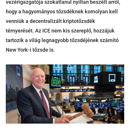
vezérigazgatója szokatlanul nyíltan beszélt arról,
hogy a hagyományos tőzsdéknek komolyan kell
venniük a decentralizált kriptotőzsdék
térnyerését. Az ICE nem kis szereplő, hozzájuk
tartozik a világ legnagyobb tőzsdéjének számító
New York-i tőzsde is.