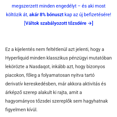
megszerzett minden engedélyt – és aki most
költözik át,
akár 8% bónuszt
kap az új befizetésére!
[
Váltok szabályozott tőzsdére →]
Ez a kijelentés nem feltétlenül azt jelenti, hogy a
Hyperliquid minden klasszikus pénzügyi mutatóban
lekörözte a Nasdaqot, inkább azt, hogy bizonyos
piacokon, főleg a folyamatosan nyitva tartó
derivatív kereskedésben, már akkora aktivitás és
árképző szerep alakult ki rajta, amit a
hagyományos tőzsdei szereplők sem hagyhatnak
figyelmen kívül.