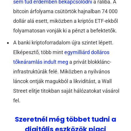
sem tud érdemben bekapcsolódni
a raliba. A
bitcoin árfolyama csütörtök hajnalban 74 000
dollár alá esett, miközben a kriptós ETF-ekből
folyamatosan vonják ki a pénzt a befektetők.
A banki kriptoforradalom újra szintet lépett.
Elképesztő, több mint
egymilliárd dolláros
tőkeáramlás indult meg
a privát blokklánc-
infrastruktúrák felé. Miközben a nyilvános
láncok ontják magukból a likviditást, a Wall
Street elitje titokban saját hálózatokat vásárol
fel.
Szeretnél még többet tudni a
digitális eszközök piaci