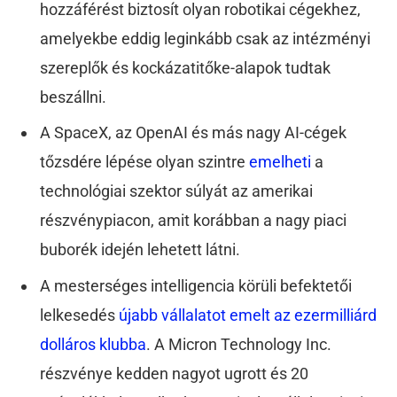
hozzáférést biztosít olyan robotikai cégekhez,
amelyekbe eddig leginkább csak az intézményi
szereplők és kockázatitőke-alapok tudtak
beszállni.
A SpaceX, az OpenAI és más nagy AI-cégek
tőzsdére lépése olyan szintre
emelheti
a
technológiai szektor súlyát az amerikai
részvénypiacon, amit korábban a nagy piaci
buborék idején lehetett látni.
A mesterséges intelligencia körüli befektetői
lelkesedés
újabb vállalatot emelt az ezermilliárd
dolláros klubba
. A Micron Technology Inc.
részvénye kedden nagyot ugrott és 20