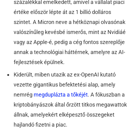
százalékkal emelkedett, amivel a vállalat piaci
értéke először lépte át az 1 billió dolláros
szintet. A Micron neve a hétköznapi olvasónak
valószínűleg kevésbé ismerős, mint az Nvidiáé
vagy az Apple-é, pedig a cég fontos szereplője
annak a technológiai háttérnek, amelyre az AI-
fejlesztések épülnek.
Kiderült, miben utazik az ex-OpenAI kutató
vezette gigantikus befektetési alap, amely
nemrég
megduplázta a tőkéjét
. A fókuszban a
kriptobányászok által őrzött titkos megawattok
állnak, amelyekért elképesztő összegeket
hajlandó fizetni a piac.