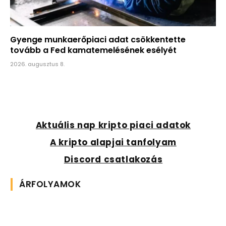
Gyenge munkaerőpiaci adat csökkentette
tovább a Fed kamatemelésének esélyét
2026. augusztus 8.
Aktuális nap kripto piaci adatok
A kripto alapjai tanfolyam
Discord csatlakozás
ÁRFOLYAMOK