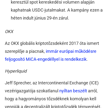
keresztül spot kereskedési volumen alapján
kaphatnak USDC-jutalmakat. A kampány ezen a
héten indult június 29-én zárul.
OKX
Az OKX globális kriptotőzsdeként 2017 óta ismert
szereplője a piacnak,
immár európai működésre
feljogosító MiCA-engedéllyel is rendelkezik
.
Hyperliquid
Jeff Sprecher, az Intercontinental Exchange (ICE)
vezérigazgatója szokatlanul
nyíltan beszélt
arról,
hogy a hagyományos tőzsdéknek komolyan kell
venniük a decentralizált kriptotőzsdék térnyerését.