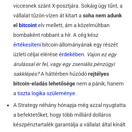
viccesnek szánt X-posztjára. Sokáig úgy tűnt, a
vállalat tűzön-vízen át kitart a
soha nem adunk
el
bitcoint
elv mellett, ám a közelmúltban
bombaként robbant a hír. A cég kész
értékesíteni
bitcoin-állományának egy részét
üzleti céljai elérése
érdekében
.
Vajon ez egy
árulással ér fel, vagy egy zseniális pénzügyi
sakklépés?
A háttérben húzódó
rejtélyes
bitcoin-eladás lehetősége
nem a pánik, hanem
a
tiszta logika szüleménye.
A Strategy néhány hónapja még azzal nyugtatta
a befektetőket, hogy több milliárd dolláros
készpénztartalék garantálja a vállalat által kínált