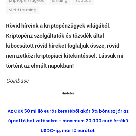
kriptopénzügyek
lending
SpaceX
yield farming
Rövid híreink a kriptopénzügyek világából.
Kriptopénz szolgáltatók és tőzsdék által
kibocsátott rövid híreket foglaljuk össze, rövid
nemzetközi kriptopiaci kitekintéssel. Lássuk mi
történt az elmúlt napokban!
Coinbase
Hirdetés
Az OKX 50 millió eurós keretéből akár 8% bónusz jár az
új nettó befizetésekre – maximum 20 000 euró értékű
USDC-ig, már 10 eurótól.