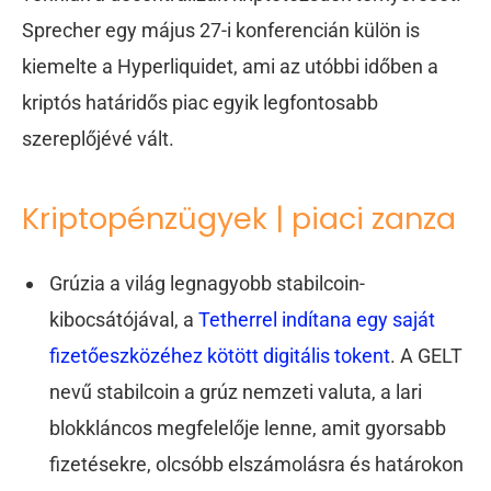
Sprecher egy május 27-i konferencián külön is
kiemelte a Hyperliquidet, ami az utóbbi időben a
kriptós határidős piac egyik legfontosabb
szereplőjévé vált.
Kriptopénzügyek | piaci zanza
Grúzia a világ legnagyobb stabilcoin-
kibocsátójával, a
Tetherrel indítana egy saját
fizetőeszközéhez kötött digitális tokent
. A GELT
nevű stabilcoin a grúz nemzeti valuta, a lari
blokkláncos megfelelője lenne, amit gyorsabb
fizetésekre, olcsóbb elszámolásra és határokon