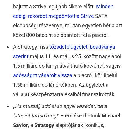
hajtott a Strive legújabb sikere előtt.
Minden
eddigi rekordot megdöntött a Strive
SATA
elsőbbségi részvénye, miután egyetlen hét alatt
közel 800 bitcoint szippantott fel a piacról.
A Strategy friss
tőzsdefelügyeleti beadványa
szerint
május 11. és május 25. között nagyjából
1,5 milliárd dollárnyi átváltható kötvényt, vagyis
adósságot vásárolt vissza
a piacról, körülbelül
1,38 milliárd dollár értékben. Az ügyletet a
vállalat készpénztartalékaiból finanszírozták.
„
Ha muszáj, add el az egyik vesédet, de a
bitcoint tartsd meg!
” – emlékezhetünk
Michael
Saylor
, a
Strategy
alapítójának ikonikus,