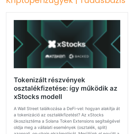
Kriptopénzügyek | Tudásbázis