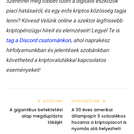
Szeretnél még többet tudni a digitális eszközök
piaci hatásairól, és egy erős kriptos közösség tagja
lenni? Kövesd Velünk online a szektor legfrissebb
kriptopénzügyi híreit és elemzéseit! Legyél Te is
tag a Discord csatornánkon
, ahol naprakész
hírfolyamunkban és jelentések szobánkban
követheted a kriptovalutákkal kapcsolatos
eseményeket!
ELŐZŐ CIKK
KÖVETKEZŐ CIKK
A gigantikus befektetési
A 30 éves amerikai
alap megduplázta
állampapír 5 százalékos
tőkéjét
hozama a kriptopiacot is
nyomás alá helyezheti