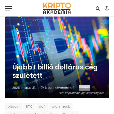
Újabb 1 billió dolláros cég
született
2026. május 31.
6 perc olvasási idő
HÍREK
Heti kriptopénzügyi összefoglaló
bitcoin
BTC
defi
elon musk