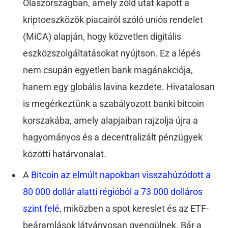
Olaszországban, amely zöld utat kapott a
kriptoeszközök piacairól szóló uniós rendelet
(MiCA) alapján, hogy közvetlen digitális
eszközszolgáltatásokat nyújtson. Ez a lépés
nem csupán egyetlen bank magánakciója,
hanem egy globális lavina kezdete. Hivatalosan
is megérkeztünk a szabályozott banki bitcoin
korszakába, amely alapjaiban rajzolja újra a
hagyományos és a decentralizált pénzügyek
közötti határvonalat.
A
Bitcoin az elmúlt napokban visszahúzódott a
80 000 dollár alatti régióból a 73 000 dolláros
szint felé
, miközben a spot kereslet és az ETF-
beáramlások látványosan gyengülnek. Bár a