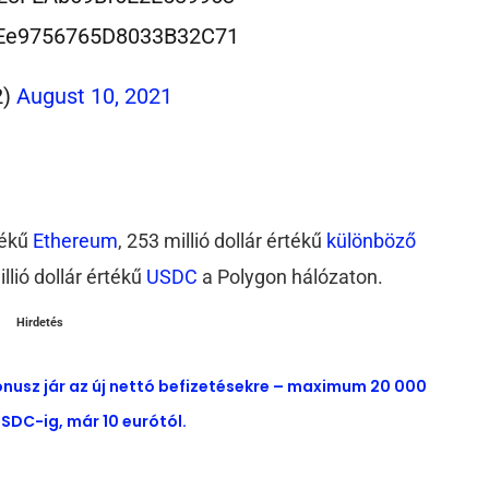
fEe9756765D8033B32C71
2)
August 10, 2021
tékű
Ethereum
, 253 millió dollár értékű
különböző
llió dollár értékű
USDC
a Polygon hálózaton.
Hirdetés
ónusz jár az új nettó befizetésekre – maximum 20 000
SDC-ig, már 10 eurótól.