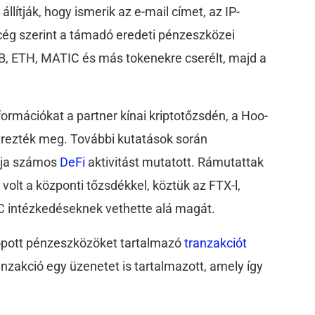
llítják, hogy ismerik az e-mail címet, az IP-
cég szerint a támadó eredeti pénzeszközei
, ETH, MATIC és más tokenekre cserélt, majd a
ormációkat a partner kínai kriptotőzsdén, a Hoo-
erezték meg. További kutatások során
cája számos
DeFi
aktivitást mutatott. Rámutattak
a
volt a központi tőzsdékkel, köztük az FTX-l,
YC intézkedéseknek vethette alá magát.
lopott pénzeszközöket tartalmazó
tranzakciót
nzakció egy üzenetet is tartalmazott, amely így