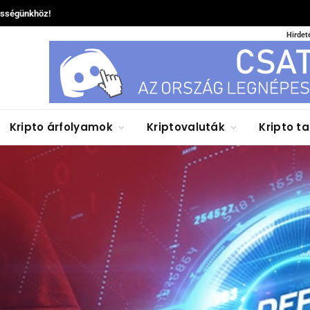
össégünkhöz!
Hirdet
Kripto árfolyamok
Kriptovaluták
Kripto t