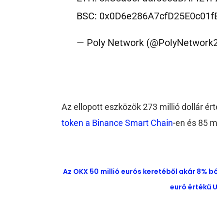
BSC: 0x0D6e286A7cfD25E0c01
— Poly Network (@PolyNetwork
Az ellopott eszközök 273 millió dollár ér
token a Binance Smart Chain
-en és 85 mi
Az OKX 50 millió eurós keretéből akár 8% b
euró értékű U