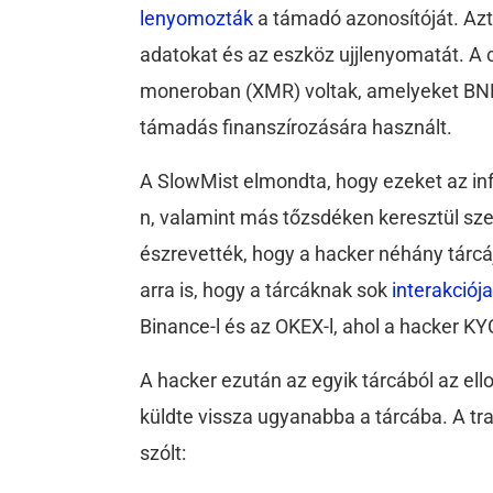
lenyomozták
a támadó azonosítóját. Azt á
adatokat és az eszköz ujjlenyomatát. A 
moneroban (XMR) voltak, amelyeket BNB
támadás finanszírozására használt.
A SlowMist elmondta, hogy ezeket az inf
n, valamint más tőzsdéken keresztül sz
észrevették, hogy a hacker néhány tár
arra is, hogy a tárcáknak sok
interakciój
Binance-l és az OKEX-l, ahol a hacker K
A hacker ezután az egyik tárcából az el
küldte vissza ugyanabba a tárcába. A tra
szólt: