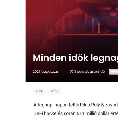
Minden idők legna
2021. augusztus 11.
3 perc olvasási idő
HÍRE
defi
hack
A tegnapi napon feltörték a Poly Network
DeFi hackelés során 611 millió dollár ért