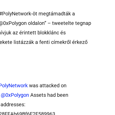
 a #PolyNetwork-öt megtámadták a
xPolygon oldalon” – tweetelte tegnap
ívjuk az érintett blokklánc és
ekete listázzák a fenti címekről érkező
PolyNetwork
was attacked on
d
@0xPolygon
Assets had been
g addresses:
28FEAb69Bf6E2E589963