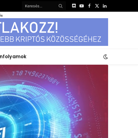
Discord
YouTube
Facebook
X
LinkedIn
(Twitter)
és
anfolyamok