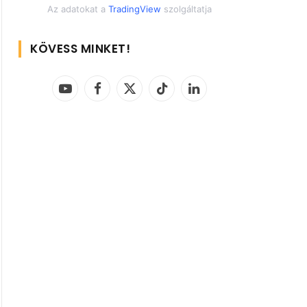
Az adatokat a
TradingView
szolgáltatja
KÖVESS MINKET!
YouTube
Facebook
X
TikTok
LinkedIn
(Twitter)