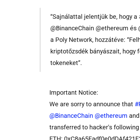
“Sajnálattal jelentjük be, hogy
@BinanceChain @ethereum és @0
a Poly Network, hozzátéve: “Felh
kriptotőzsdék bányászait, hogy f
tokeneket”.
Important Notice:
We are sorry to announce that
#
@BinanceChain
@ethereum
an
transferred to hacker's followin
ETH: 0xC8a65Fadf0e0dDAf421F