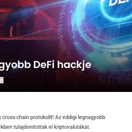
gyobb DeFi hackje
K
 cross-chain protokollt! Az eddigi legnagyobb
ékben tulajdonítottak el kriptovalutákat.