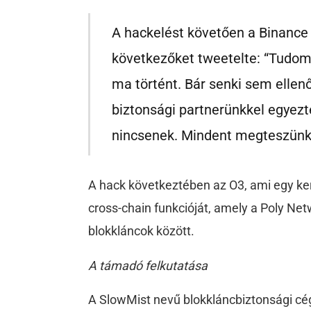
A hackelést követően a Binance
következőket tweetelte: “Tudom
ma történt. Bár senki sem ellenő
biztonsági partnerünkkel egyezt
nincsenek. Mindent megteszünk,
A hack következtében az O3, ami egy ker
cross-chain funkcióját, amely a Poly Ne
blokkláncok között.
A támadó felkutatása
A SlowMist nevű blokkláncbiztonsági cég 