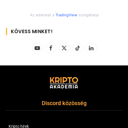
Az adatokat a
TradingView
szolgáltatja
KÖVESS MINKET!
YouTube
Facebook
X
TikTok
LinkedIn
(Twitter)
Discord közösség
Kripto hírek