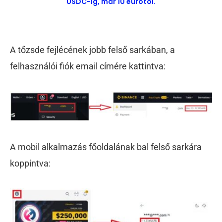
USDC-ig, már 10 eurótól.
A tőzsde fejlécének jobb felső sarkában, a
felhasználói fiók email címére kattintva:
A mobil alkalmazás főoldalának bal felső sarkára
koppintva: