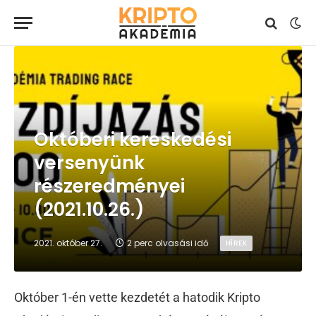
Októberi kereskedési
versenyünk
részeredményei
(2021.10.26.)
2021. október 27.
2 perc olvasási idő
HÍREK
Október 1-én vette kezdetét a hatodik Kripto