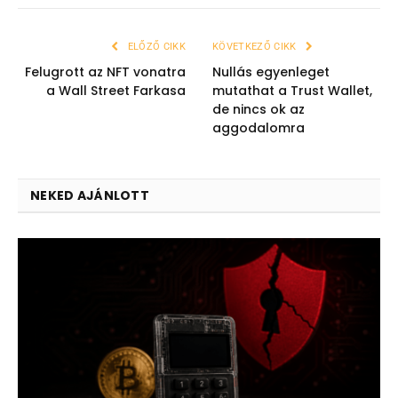
ELŐZŐ CIKK
KÖVETKEZŐ CIKK
Felugrott az NFT vonatra
Nullás egyenleget
a Wall Street Farkasa
mutathat a Trust Wallet,
de nincs ok az
aggodalomra
NEKED AJÁNLOTT