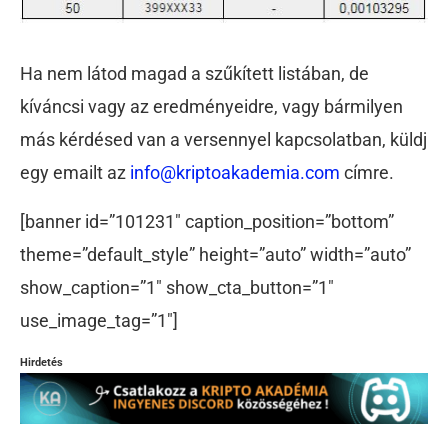
Ha nem látod magad a szűkített listában, de
kíváncsi vagy az eredményeidre, vagy bármilyen
más kérdésed van a versennyel kapcsolatban, küldj
egy emailt az
info@kriptoakademia.com
címre.
[banner id=”101231″ caption_position=”bottom”
theme=”default_style” height=”auto” width=”auto”
show_caption=”1″ show_cta_button=”1″
use_image_tag=”1″]
Hirdetés