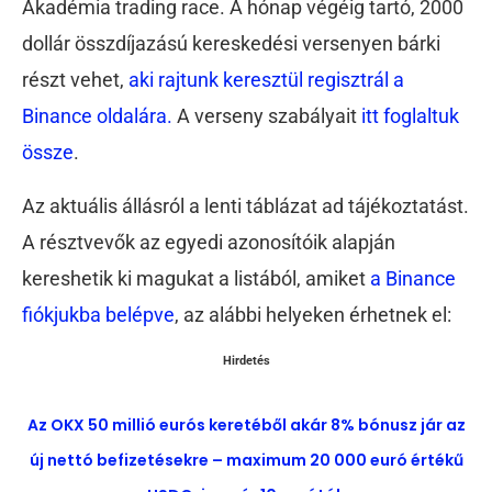
Akadémia trading race. A hónap végéig tartó, 2000
dollár összdíjazású kereskedési versenyen bárki
részt vehet,
aki rajtunk keresztül regisztrál a
Binance oldalára.
A verseny szabályait
itt foglaltuk
össze
.
Az aktuális állásról a lenti táblázat ad tájékoztatást.
A résztvevők az egyedi azonosítóik alapján
kereshetik ki magukat a listából, amiket
a Binance
fiókjukba belépve
, az alábbi helyeken érhetnek el:
Hirdetés
Az OKX 50 millió eurós keretéből akár 8% bónusz jár az
új nettó befizetésekre – maximum 20 000 euró értékű