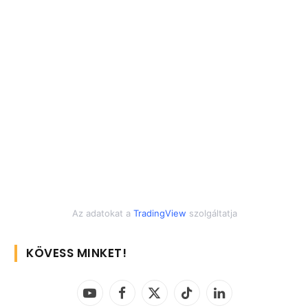
Az adatokat a
TradingView
szolgáltatja
KÖVESS MINKET!
YouTube
Facebook
X
TikTok
LinkedIn