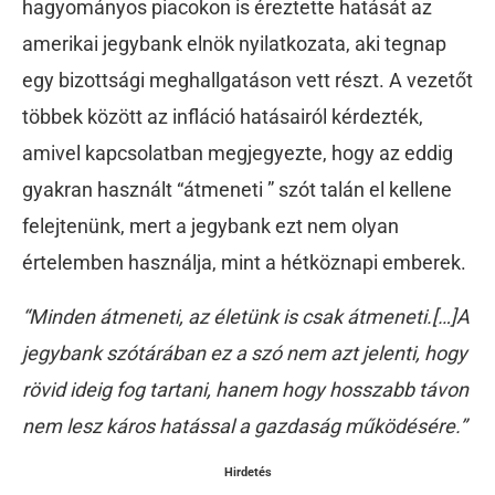
hagyományos piacokon is éreztette hatását az
amerikai jegybank elnök nyilatkozata, aki tegnap
egy bizottsági meghallgatáson vett részt. A vezetőt
többek között az infláció hatásairól kérdezték,
amivel kapcsolatban megjegyezte, hogy az eddig
gyakran használt “átmeneti ” szót talán el kellene
felejtenünk, mert a jegybank ezt nem olyan
értelemben használja, mint a hétköznapi emberek.
“Minden átmeneti, az életünk is csak átmeneti.[…]A
jegybank szótárában ez a szó nem azt jelenti, hogy
rövid ideig fog tartani, hanem hogy hosszabb távon
nem lesz káros hatással a gazdaság működésére.”
Hirdetés