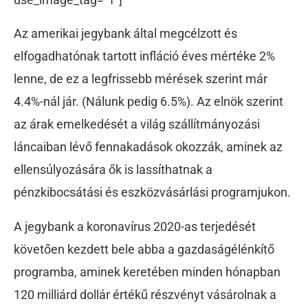
Az amerikai jegybank által megcélzott és
elfogadhatónak tartott infláció éves mértéke 2%
lenne, de ez a legfrissebb mérések szerint már
4.4%-nál jár. (Nálunk pedig 6.5%). Az elnök szerint
az árak emelkedését a világ szállítmányozási
láncaiban lévő fennakadások okozzák, aminek az
ellensúlyozására ők is lassíthatnak a
pénzkibocsátási és eszközvásárlási programjukon.
A jegybank a koronavírus 2020-as terjedését
követően kezdett bele abba a gazdaságélénkítő
programba, aminek keretében minden hónapban
120 milliárd dollár értékű részvényt vásárolnak a