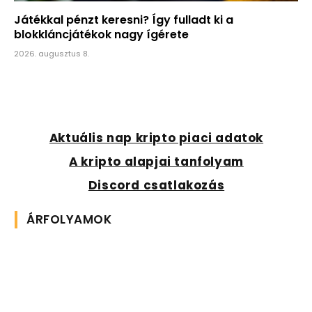
Játékkal pénzt keresni? Így fulladt ki a
blokkláncjátékok nagy ígérete
2026. augusztus 8.
Aktuális nap kripto piaci adatok
A kripto alapjai tanfolyam
Discord csatlakozás
ÁRFOLYAMOK