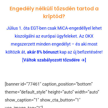
Engedély nélküli tőzsdén tartod a
kriptód?
Július 1. óta EGT-ben csak MiCA-engedéllyel lehet
kiszolgálni az európai ügyfeleket. Az OKX
megszerzett minden engedélyt – és aki most
költözik át,
akár 8% bónuszt
kap az új befizetésére!
[
Váltok szabályozott tőzsdére →]
[banner id=”77461″ caption_position=”bottom”
theme=”default_style” height=”auto” width=”auto”
show_caption=”1″ show_cta_button=”1″
use_image_tag=”1″]