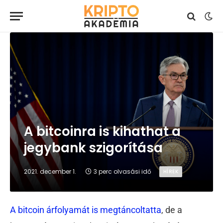
A bitcoinra is kihathat a
jegybank szigorítása
2021. december 1.
3 perc olvasási idő
HÍREK
A bitcoin árfolyamát is megtáncoltatta
, de a