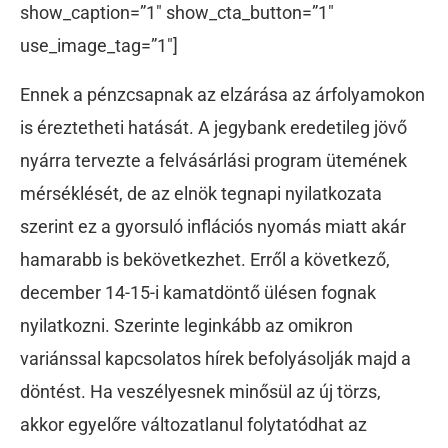
show_caption=”1″ show_cta_button=”1″
use_image_tag=”1″]
Ennek a pénzcsapnak az elzárása az árfolyamokon
is éreztetheti hatását. A jegybank eredetileg jövő
nyárra tervezte a felvásárlási program ütemének
mérséklését, de az elnök tegnapi nyilatkozata
szerint ez a gyorsuló inflációs nyomás miatt akár
hamarabb is bekövetkezhet. Erről a következő,
december 14-15-i kamatdöntő ülésen fognak
nyilatkozni. Szerinte leginkább az omikron
variánssal kapcsolatos hírek befolyásolják majd a
döntést. Ha veszélyesnek minősül az új törzs,
akkor egyelőre változatlanul folytatódhat az