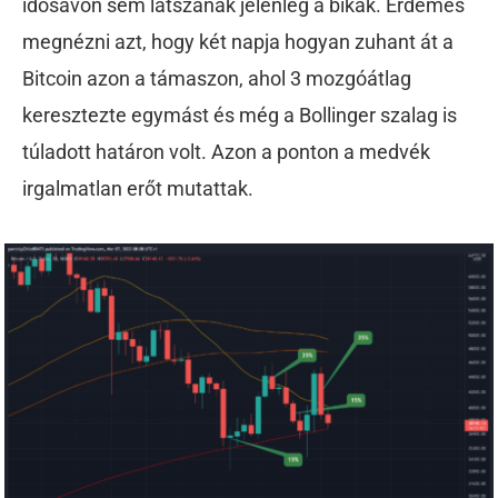
idősávon sem látszanak jelenleg a bikák. Érdemes
megnézni azt, hogy két napja hogyan zuhant át a
Bitcoin azon a támaszon, ahol 3 mozgóátlag
keresztezte egymást és még a Bollinger szalag is
túladott határon volt. Azon a ponton a medvék
irgalmatlan erőt mutattak.