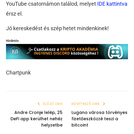
YouTube csatornámon találod, melyet
IDE kattintva
érsz el.
Jó kereskedést és szép hetet mindenkinek!
Hirdetés
Chartpunk
ELŐZŐ CIKK
KÖVETKEZŐ CIKK
Andre Cronje lelép, 25
Lugano városa törvényes
DeFi app kerülhet nehéz
fizetőeszközzé teszi a
helyzetbe
bitcoint