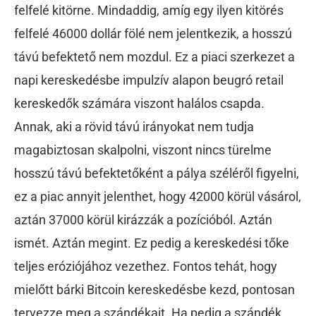
felfelé kitörne. Mindaddig, amíg egy ilyen kitörés
felfelé 46000 dollár fölé nem jelentkezik, a hosszú
távú befektető nem mozdul. Ez a piaci szerkezet a
napi kereskedésbe impulzív alapon beugró retail
kereskedők számára viszont halálos csapda.
Annak, aki a rövid távú irányokat nem tudja
magabiztosan skalpolni, viszont nincs türelme
hosszú távú befektetőként a pálya széléről figyelni,
ez a piac annyit jelenthet, hogy 42000 körül vásárol,
aztán 37000 körül kirázzák a pozícióból. Aztán
ismét. Aztán megint. Ez pedig a kereskedési tőke
teljes eróziójához vezethez. Fontos tehát, hogy
mielőtt bárki Bitcoin kereskedésbe kezd, pontosan
tervezze meg a szándékait. Ha pedig a szándék