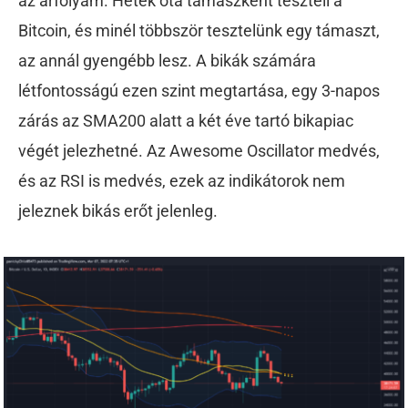
az árfolyam. Hetek óta támaszként teszteli a
Bitcoin, és minél többször tesztelünk egy támaszt,
az annál gyengébb lesz. A bikák számára
létfontosságú ezen szint megtartása, egy 3-napos
zárás az SMA200 alatt a két éve tartó bikapiac
végét jelezhetné. Az Awesome Oscillator medvés,
és az RSI is medvés, ezek az indikátorok nem
jeleznek bikás erőt jelenleg.