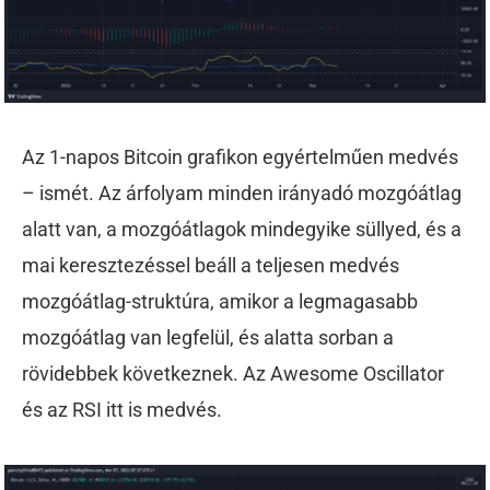
Az 1-napos Bitcoin grafikon egyértelműen medvés
– ismét. Az árfolyam minden irányadó mozgóátlag
alatt van, a mozgóátlagok mindegyike süllyed, és a
mai keresztezéssel beáll a teljesen medvés
mozgóátlag-struktúra, amikor a legmagasabb
mozgóátlag van legfelül, és alatta sorban a
rövidebbek következnek. Az Awesome Oscillator
és az RSI itt is medvés.