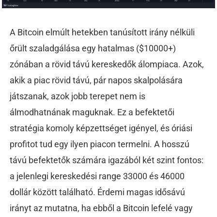
A Bitcoin elmúlt hetekben tanúsított irány nélküli
őrült szaladgálása egy hatalmas ($10000+)
zónában a rövid távú kereskedők álompiaca. Azok,
akik a piac rövid távú, pár napos skalpolására
játszanak, azok jobb terepet nem is
álmodhatnának maguknak. Ez a befektetői
stratégia komoly képzettséget igényel, és óriási
profitot tud egy ilyen piacon termelni. A hosszú
távú befektetők számára igazából két szint fontos:
a jelenlegi kereskedési range 33000 és 46000
dollár között található. Érdemi magas idősávú
irányt az mutatna, ha ebből a Bitcoin lefelé vagy