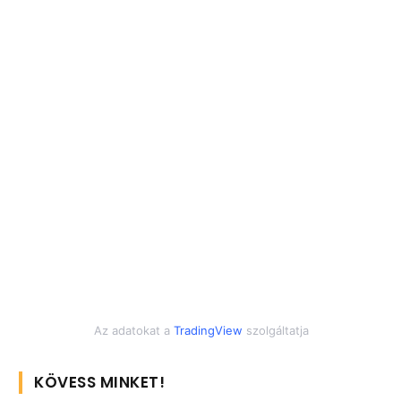
Az adatokat a
TradingView
szolgáltatja
KÖVESS MINKET!