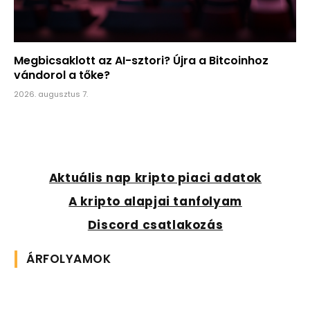
Megbicsaklott az AI-sztori? Újra a Bitcoinhoz
vándorol a tőke?
2026. augusztus 7.
Aktuális nap kripto piaci adatok
A kripto alapjai tanfolyam
Discord csatlakozás
ÁRFOLYAMOK