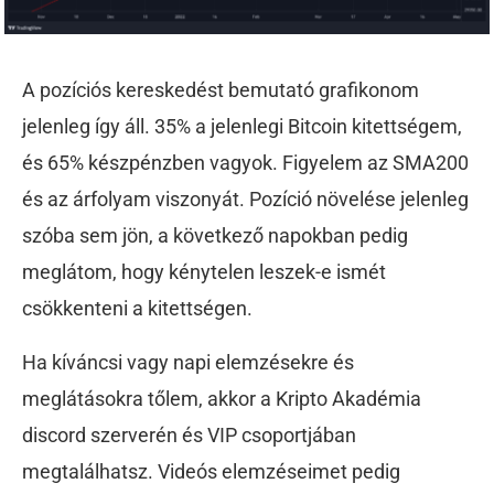
A pozíciós kereskedést bemutató grafikonom
jelenleg így áll. 35% a jelenlegi Bitcoin kitettségem,
és 65% készpénzben vagyok. Figyelem az SMA200
és az árfolyam viszonyát. Pozíció növelése jelenleg
szóba sem jön, a következő napokban pedig
meglátom, hogy kénytelen leszek-e ismét
csökkenteni a kitettségen.
Ha kíváncsi vagy napi elemzésekre és
meglátásokra tőlem, akkor a Kripto Akadémia
discord szerverén és VIP csoportjában
megtalálhatsz. Videós elemzéseimet pedig