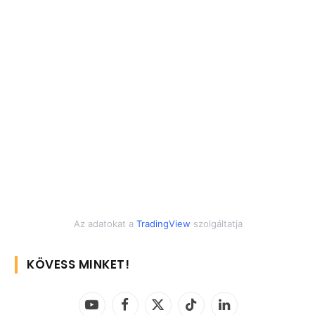
Az adatokat a
TradingView
szolgáltatja
KÖVESS MINKET!
YouTube
Facebook
X
TikTok
LinkedIn