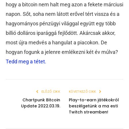
hogy a bitcoin nem halt meg azon a fekete márciusi
napon. Sőt, soha nem látott erővel tért vissza és a
hagyományos pénzügyi világgal együtt egy több
billió dolláros iparággá fejlődött. Akárcsak akkor,
most újra medvés a hangulat a piacokon. De
hogyan fogunk a jelenre emlékezni két év múlva?
Tedd meg a tétet.
ELŐZŐ CIKK
KÖVETKEZŐ CIKK
Chartpunk Bitcoin
Play-to-earn játékokról
Update 2022.03.19.
beszélgetünk a ma esti
Twitch streamben!