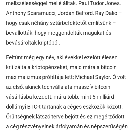
mellszélességgel mellé álltak. Paul Tudor Jones,
Anthony Scaramucci, Jordan Belford, Ray Dalio –
hogy csak néhány sztárbefektetőt említsünk –
bevallották, hogy meggondolták magukat és
bevásároltak kriptóból.
Feltűnt még egy név, aki évekkel ezelőtt élesen
kritizálta a kriptopénzeket, majd mára a bitcoin
maximalizmus prófétája lett: Michael Saylor. Ő volt
az első, akinek techvállalata masszív bitcoin
vásárlásba kezdett: mára több, mint 5 milliárd
dollárnyi BTC-t tartanak a céges eszközök között.
Őrültségnek látszó terve bejött és ez megérződött
a cég részvényeinek árfolyamán és népszerűségén