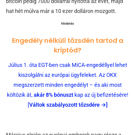
bitcoin pedig 7000 dollárral nyitotta az évet, majd
hat hét múlva már a 10 ezer dolláron mozgott.
Hirdetés
Engedély nélküli tőzsdén tartod a
kriptód?
Július 1. óta EGT-ben csak MiCA-engedéllyel lehet
kiszolgálni az európai ügyfeleket. Az OKX
megszerzett minden engedélyt – és aki most
költözik át,
akár 8% bónuszt
kap az új befizetésére!
[
Váltok szabályozott tőzsdére →]
Március elején az európai emberek nagy része a