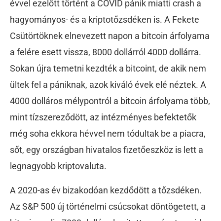
évvel ezelőtt történt a COVID pánik miatti crash a
hagyományos- és a kriptotőzsdéken is. A Fekete
Csütörtöknek elnevezett napon a bitcoin árfolyama
a felére esett vissza, 8000 dollárról 4000 dollárra.
Sokan újra temetni kezdték a bitcoint, de akik nem
ültek fel a pániknak, azok kiváló évek elé néztek. A
4000 dolláros mélypontról a bitcoin árfolyama több,
mint tízszereződött, az intézményes befektetők
még soha ekkora hévvel nem tódultak be a piacra,
sőt, egy országban hivatalos fizetőeszköz is lett a
legnagyobb kriptovaluta.
A 2020-as év bizakodóan kezdődött a tőzsdéken.
Az S&P 500 új történelmi csúcsokat döntögetett, a