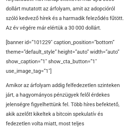
dollárt mutatott az árfolyam, amit az adopcióról
szóló kedvező hírek és a harmadik feleződés fűtött.
Az év végére már elértük a 30 000 dollárt.
[banner id=”101229″ caption_position=”bottom”
theme=”default_style” height=”auto” width=”auto”
show_caption=”1″ show_cta_button=”1″
use_image_tag=”1″]
Amikor az árfolyam addig felfedezetlen szinteken
járt, a hagyományos pénzügyek felől érdekes
jelenségre figyelhettünk fel. Több híres befektető,
akik azelőtt kikeltek a bitcoin spekulatív és
fedezetlen volta miatt, most teljes