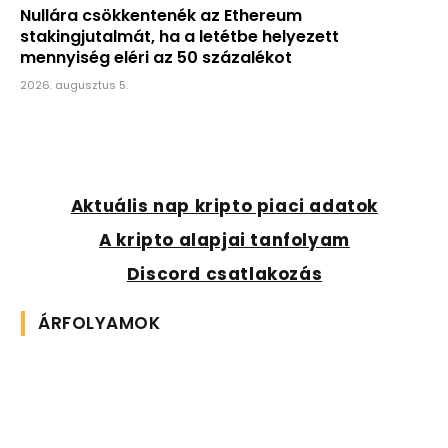
Nullára csökkentenék az Ethereum
stakingjutalmát, ha a letétbe helyezett
mennyiség eléri az 50 százalékot
2026. augusztus 5.
Aktuális nap kripto piaci adatok
A kripto alapjai tanfolyam
Discord csatlakozás
ÁRFOLYAMOK