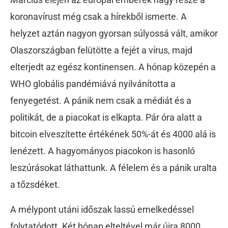
koronavírust még csak a hírekből ismerte. A
helyzet aztán nagyon gyorsan súlyossá vált, amikor
Olaszországban felütötte a fejét a vírus, majd
elterjedt az egész kontinensen. A hónap közepén a
WHO globális pandémiává nyilvánította a
fenyegetést. A pánik nem csak a médiát és a
politikát, de a piacokat is elkapta. Pár óra alatt a
bitcoin elveszítette értékének 50%-át és 4000 alá is
lenézett. A hagyományos piacokon is hasonló
leszúrásokat láthattunk. A félelem és a pánik uralta
a tőzsdéket.
A mélypont utáni időszak lassú emelkedéssel
folytatódott. Két hónap elteltével már újra 8000