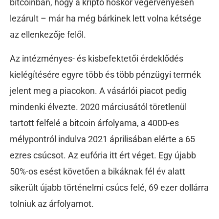
bitcoinban, hogy a kripto hőskor végérvényesen
lezárult – már ha még bárkinek lett volna kétsége
az ellenkezője felől.
Az intézményes- és kisbefektetői érdeklődés
kielégítésére egyre több és több pénzügyi termék
jelent meg a piacokon. A vásárlói piacot pedig
mindenki élvezte. 2020 márciusától töretlenül
tartott felfelé a bitcoin árfolyama, a 4000-es
mélypontról indulva 2021 áprilisában elérte a 65
ezres csúcsot. Az eufória itt ért véget. Egy újabb
50%-os esést követően a bikáknak fél év alatt
sikerült újabb történelmi csúcs felé, 69 ezer dollárra
tolniuk az árfolyamot.