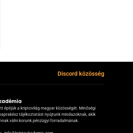
Discord közösség
Akadémia
tt építjük a kriptovilág magyar közösségét. Minőségi
naprakész tájékoztatást nyújtunk mindazoknak, akik
ánnak válni korunk pénzügyi forradalmának.