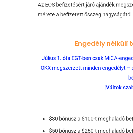
Az EOS befizetésért járó ajándék megsze
mérete a befizetett összeg nagyságától 
Engedély nélküli 
Július 1. óta EGT-ben csak MiCA-engedé
OKX megszerzett minden engedélyt – és
b
[
Váltok sza
$30 bónusz a $100-t meghaladó bef
$50 bónusz a $250-t meghaladó bef