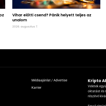
hoz
Vihar előtti csend? Pánik helyett teljes az
unalom
2026. augusztus 7.
Kripto 
Médiaajánlat / Advertise
Veletek együ
Karrier
oktatást és 
részévé kív