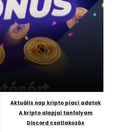
Aktuális nap kripto piaci adatok
A kripto alapjai tanfolyam
Discord csatlakozás