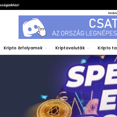
össégünkhöz!
Hirdet
Kripto árfolyamok
Kriptovaluták
Kripto t