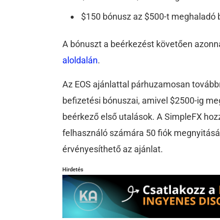
$150 bónusz az $500-t meghaladó b
A bónuszt a beérkezést követően azonna
aloldalán
.
Az EOS ajánlattal párhuzamosan továbbr
befizetési bónuszai, amivel $2500-ig me
beérkező első utalások. A SimpleFX hozzá
felhasználó számára 50 fiók megnyitásá
érvényesíthető az ajánlat.
Hirdetés