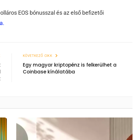
 dolláros EOS bónusszal és az első befizetői
a.
K
KÖVETKEZŐ CIKK
t
Egy magyar kriptopénz is felkerülhet a
l
Coinbase kínálatába
t