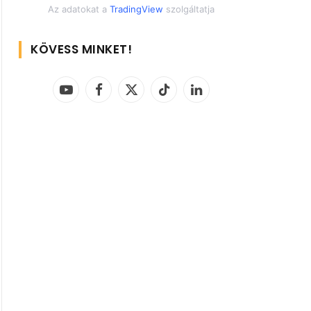
Az adatokat a
TradingView
szolgáltatja
KÖVESS MINKET!
YouTube
Facebook
X
TikTok
LinkedIn
(Twitter)