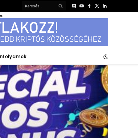
Discord
YouTube
Facebook
X
LinkedIn
(Twitter)
és
anfolyamok