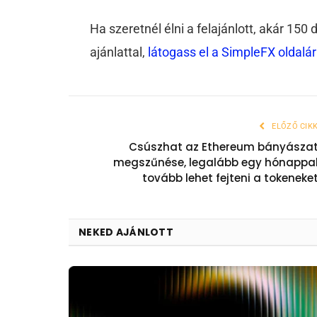
Ha szeretnél élni a felajánlott, akár 150
ajánlattal,
látogass el a SimpleFX oldalár
ELŐZŐ CIK
Csúszhat az Ethereum bányásza
megszűnése, legalább egy hónappa
tovább lehet fejteni a tokeneke
NEKED AJÁNLOTT