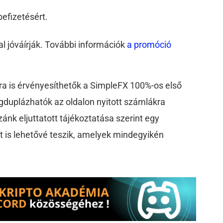
efizetésért.
l jóváírják. További információk
a promóció
a is érvényesíthetők a SimpleFX 100%-os első
gduplázhatók az oldalon nyitott számlákra
nk eljuttatott tájékoztatása szerint egy
t is lehetővé teszik, amelyek mindegyikén