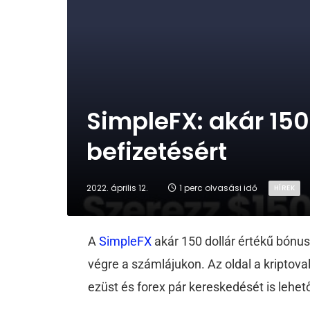
SimpleFX: akár 150
befizetésért
2022. április 12.
1 perc olvasási idő
HÍREK
A
SimpleFX
akár 150 dollár értékű bónus
végre a számlájukon. Az oldal a kriptova
ezüst és forex pár kereskedését is lehet