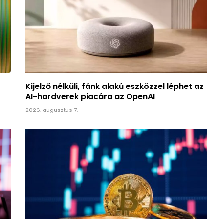
Kijelző nélküli, fánk alakú eszközzel léphet az
AI-hardverek piacára az OpenAI
2026. augusztus 7.