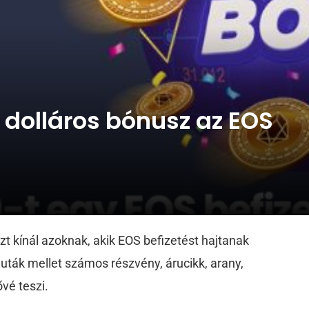
 dolláros bónusz az EOS
zt kínál azoknak, akik EOS befizetést hajtanak
luták mellet számos részvény, árucikk, arany,
ővé teszi.