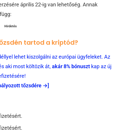
rzésére április 22-ig van lehetőség. Annak
függ:
Hirdetés
tőzsdén tartod a kriptód?
llyel lehet kiszolgálni az európai ügyfeleket. Az
 aki most költözik át,
akár 8% bónuszt
kap az új
efizetésére!
bályozott tőzsdére →]
izetésért.
izetésért.