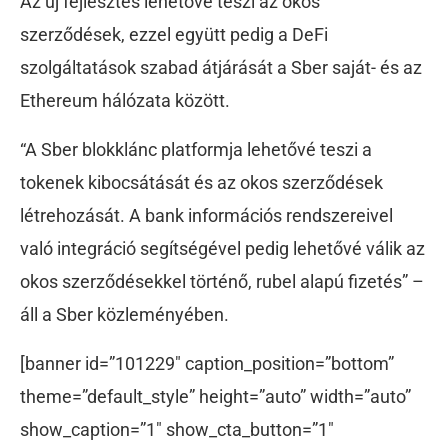
Az új fejlesztés lehetővé teszi az okos
szerződések, ezzel együtt pedig a DeFi
szolgáltatások szabad átjárását a Sber saját- és az
Ethereum hálózata között.
“A Sber blokklánc platformja lehetővé teszi a
tokenek kibocsátását és az okos szerződések
létrehozását. A bank információs rendszereivel
való integráció segítségével pedig lehetővé válik az
okos szerződésekkel történő, rubel alapú fizetés” –
áll a Sber közleményében.
[banner id=”101229″ caption_position=”bottom”
theme=”default_style” height=”auto” width=”auto”
show_caption=”1″ show_cta_button=”1″