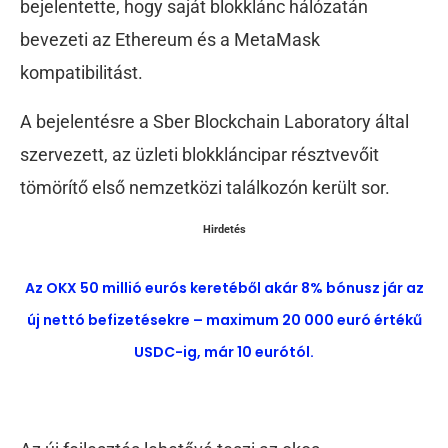
bejelentette, hogy saját blokklánc hálózatán
bevezeti az Ethereum és a MetaMask
kompatibilitást.
A bejelentésre a Sber Blockchain Laboratory által
szervezett, az üzleti blokkláncipar résztvevőit
tömörítő első nemzetközi találkozón került sor.
Hirdetés
Az OKX 50 millió eurós keretéből akár 8% bónusz jár az
új nettó befizetésekre – maximum 20 000 euró értékű
USDC-ig, már 10 eurótól.