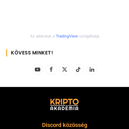
Az adatokat a
TradingView
szolgáltatja
KÖVESS MINKET!
YouTube
Facebook
X
TikTok
LinkedIn
(Twitter)
Discord közösség