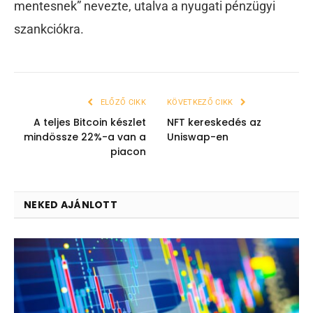
mentesnek” nevezte, utalva a nyugati pénzügyi
szankciókra.
ELŐZŐ CIKK
KÖVETKEZŐ CIKK
A teljes Bitcoin készlet
NFT kereskedés az
mindössze 22%-a van a
Uniswap-en
piacon
NEKED AJÁNLOTT