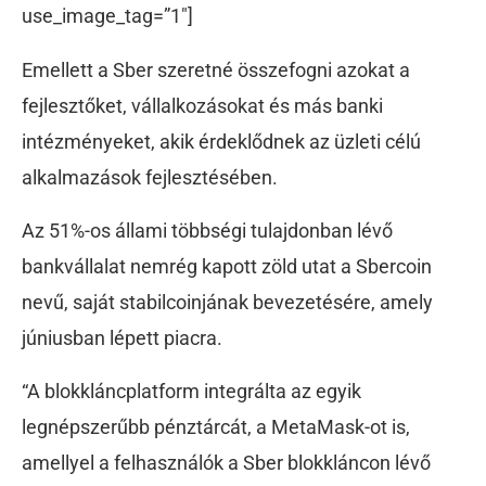
use_image_tag=”1″]
Emellett a Sber szeretné összefogni azokat a
fejlesztőket, vállalkozásokat és más banki
intézményeket, akik érdeklődnek az üzleti célú
alkalmazások fejlesztésében.
Az 51%-os állami többségi tulajdonban lévő
bankvállalat nemrég kapott zöld utat a Sbercoin
nevű, saját stabilcoinjának bevezetésére, amely
júniusban lépett piacra.
“A blokkláncplatform integrálta az egyik
legnépszerűbb pénztárcát, a MetaMask-ot is,
amellyel a felhasználók a Sber blokkláncon lévő