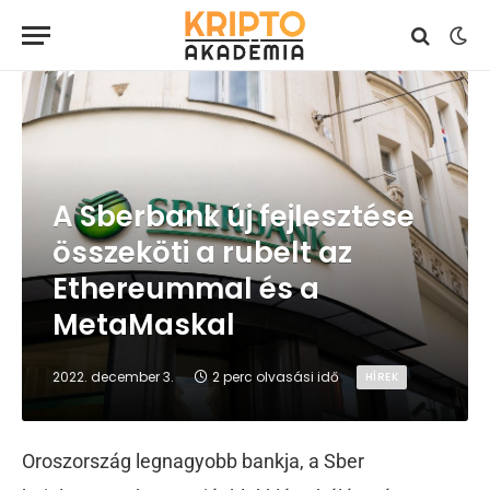
A Sberbank új fejlesztése
összeköti a rubelt az
Ethereummal és a
MetaMaskal
2022. december 3.
2 perc olvasási idő
HÍREK
Oroszország legnagyobb bankja, a Sber